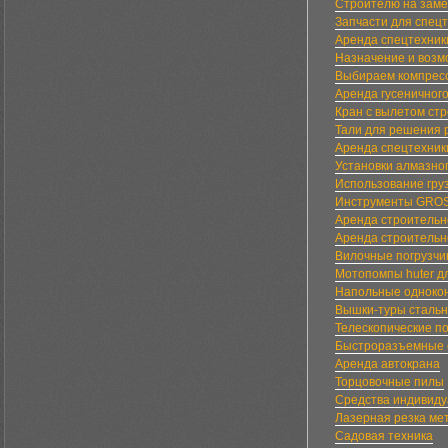
Строителю на заме
Запчасти для спецт
Аренда спецтехник
Назначение и возм
Выбираем компресс
Аренда гусеничного
Кран с вылетом ст
Тали для решения 
Аренда спецтехник
Установки алмазно
Использование гру
Инструменты GRO
Аренда строительн
Аренда строительн
Вилочные погрузчи
Мотопомпы huter дл
Напольные однокон
Вышки-туры сталь
Телескопические по
Быстроразъемные 
Аренда автокрана
Торцовочные пилы
Средства индивиду
Лазерная резка ме
Садовая техника