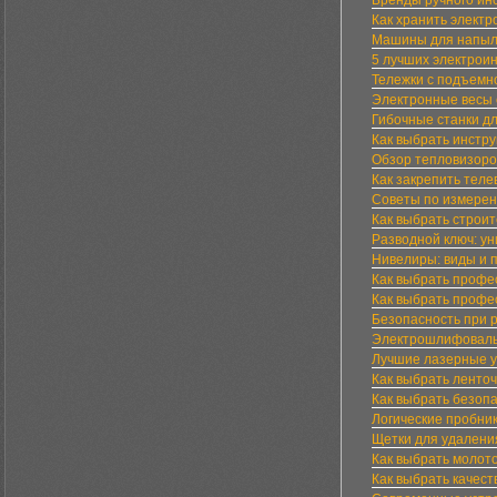
Бренды ручного ин
Как хранить элект
Машины для напыле
5 лучших электрои
Тележки с подъем
Электронные весы 
Гибочные станки д
Как выбрать инстр
Обзор тепловизоро
Как закрепить теле
Советы по измерен
Как выбрать строи
Разводной ключ: ун
Нивелиры: виды и 
Как выбрать профе
Как выбрать проф
Безопасность при 
Электрошлифоваль
Лучшие лазерные у
Как выбрать ленто
Как выбрать безопа
Логические пробник
Щетки для удаления
Как выбрать молото
Как выбрать качест