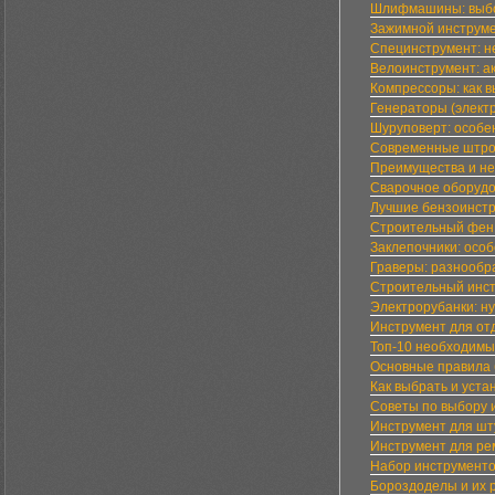
Шлифмашины: выбо
Зажимной инструмен
Специнструмент: н
Велоинструмент: а
Компрессоры: как в
Генераторы (элект
Шуруповерт: особе
Современные штроб
Преимущества и не
Сварочное оборудо
Лучшие бензоинстр
Строительный фен:
Заклепочники: осо
Граверы: разнообр
Строительный инстр
Электрорубанки: н
Инструмент для от
Топ-10 необходимы
Основные правила 
Как выбрать и уста
Советы по выбору 
Инструмент для шт
Инструмент для рем
Набор инструментов
Бороздоделы и их р