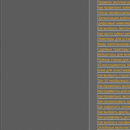
Правила эксплуата
Как правильно заби
Обзор профессиона
Организация рабоч
Цифровые нивелиры
Как выбрать лент
Как часто нужно к
Нивелиры для устан
Виды напильников 
Садовые тракторы:
Вибраторы для кол
Ручные станки для 
10 инструментов, б
Клеи для пластико
Как выбрать строит
Топ-10 необычных 
Как правильно выб
Инструменты для п
Как правильно экс
Как организовать х
Как закрепить элем
Как выбрать дрель
Как шлифовать дет
Как выбрать профе
Отбойные молотки: