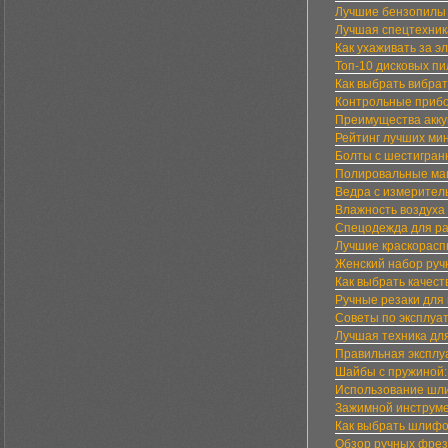
Лучшие бензопилы 
Лучшая спецтехник
Как ухаживать за 
Топ-10 дисковых пи
Как выбрать вибра
Контрольные прибо
Преимущества акку
Рейтинг лучших мин
Болты с шестигран
Полировальные маш
Ведра с измерител
Влажность воздуха 
Спецодежда для ра
Лучшие краскорасп
Женский набор руч
Как выбрать качес
Ручные резаки для
Советы по эксплуа
Лучшая техника для
Правильная эксплу
Шайбы с пружиной: 
Использование шли
Зажимной инструме
Как выбрать шлифо
Обзор ручных фрез