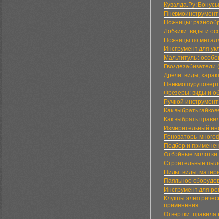
Кувалда.Ру: Бонусы
Пневмоинструмент:
Ножницы: разнообр
Лобзики: виды и ос
Ножницы по металл
Инструмент для ук
Мальтитулы: особе
Гвоздезабиватели 
Дрели: виды, харак
Пневмошуруповерты
Фрезеры: виды и о
Ручной инструмент
Как выбрать гайков
Как выбрать прави
Измерительный инс
Реноваторы многоф
Подбор и применен
Отбойные молотки: 
Строительные пыле
Пилы: виды, матер
Паяльное оборудов
Инструмент для ре
Клуппы электричес
применения
Отвертки: правила