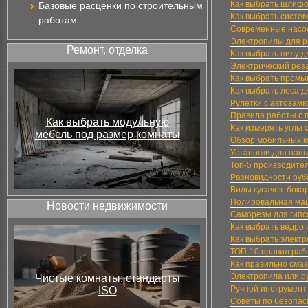
Как выбрать шлифо
Базовые расценки по строительным
Как выбрать систе
работам
Современные насос
Электропилы для р
Ремонт, отделка
Как выбрать пилу д
Электрический реза
Как выбрать пром
Как выбрать леса д
Рулетки с автозамк
Правила работы с
Как выбрать модульную
Как измерять углы
мебель под размер комнаты
Обзор мобильных к
Установки для нап
Топ-5 производите
Разновидности руб
Виды кусачек: бок
Полировальная маш
Новости недвижимости
Саморезы для гипс
Как выбрать ведро 
Как выбрать элект
ТОП-10 правил раб
Как правильно сма
Электропила или ру
Чистые комнаты: стандарты
Ручной инструмент
ISO
Советы по безопас