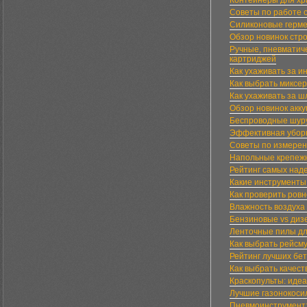
Контейнеры для хр
Советы по работе 
Силиконовые герме
Обзор новинок стро
Ручные, пневматич
картриджей
Как ухаживать за 
Как выбрать миксе
Как ухаживать за 
Обзор новинок акк
Беспроводные шуру
Эффективная уборк
Советы по измере
Напольные крепеж
Рейтинг самых наде
Какие инструменты
Как проверить ров
Влажность воздуха
Бензиновые vs диз
Ленточные пилы дл
Как выбрать рейсм
Рейтинг лучших бе
Как выбрать качес
Краскопульты: иде
Лучшие газонокоси
Пневмоинструмент: 