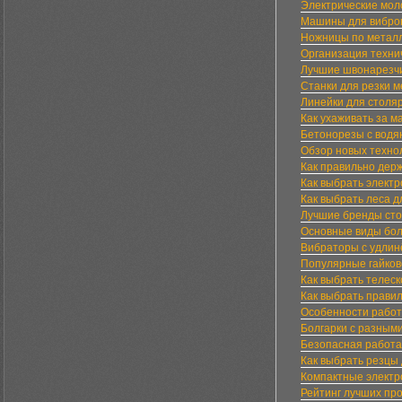
Электрические мол
Машины для виброп
Ножницы по металл
Организация техни
Лучшие швонарезч
Станки для резки м
Линейки для столя
Как ухаживать за 
Бетонорезы с вод
Обзор новых технол
Как правильно держ
Как выбрать элект
Как выбрать леса д
Лучшие бренды сто
Основные виды бол
Вибраторы с удлин
Популярные гайкове
Как выбрать телес
Как выбрать прави
Особенности работ
Болгарки с разным
Безопасная работа
Как выбрать резцы
Компактные электр
Рейтинг лучших пр