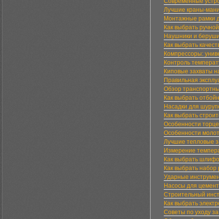
Современные устро
Лучшие краны-мани
Монтажные рамки д
Как выбрать ручной
Наушники и беруши
Как выбрать качес
Компрессоры: унив
Контроль температ
Киповые захваты н
Правильная эксплу
Обзор транспортн
Как выбрать отбой
Насадки для шуруп
Как выбрать строи
Особенности торце
Особенности молот
Лучшие тепловые 
Измерение темпер
Как выбрать шлифо
Как выбрать набор
Ударные инструмен
Насосы для цемент
Строительный инст
Как выбрать элект
Советы по уходу з