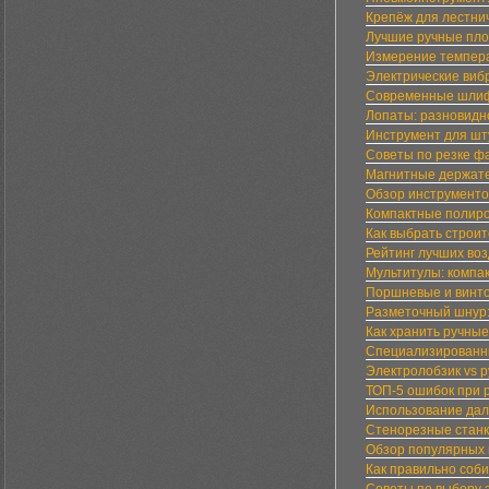
Крепёж для лестни
Лучшие ручные пло
Измерение темпера
Электрические виб
Современные шлифо
Лопаты: разновидн
Инструмент для шт
Советы по резке ф
Магнитные держате
Обзор инструменто
Компактные полир
Как выбрать строит
Рейтинг лучших во
Мультитулы: компа
Поршневые и винто
Разметочный шнур:
Как хранить ручны
Специализированны
Электролобзик vs р
ТОП-5 ошибок при р
Использование дал
Стенорезные станк
Обзор популярных 
Как правильно соб