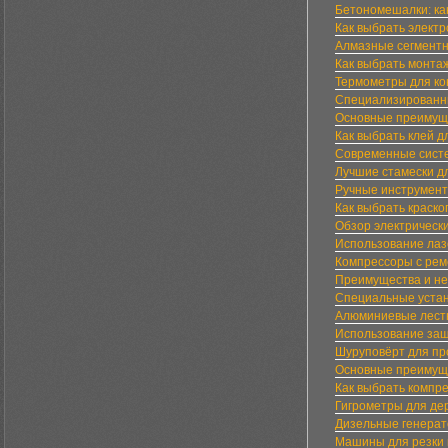
Бетономешалки: ка
Как выбрать элект
Алмазные сегментн
Как выбрать монта
Термометры для ко
Специализированны
Основные преимуще
Как выбрать клей д
Современные систе
Лучшие стамески д
Ручные инструмент
Как выбрать краско
Обзор электрическ
Использование лазе
Компрессоры с рем
Преимущества и не
Специальные устан
Алюминиевые лестн
Использование защ
Шуруповёрт для пр
Основные преимуще
Как выбрать компр
Гигрометры для де
Дизельные генерат
Машины для резки 