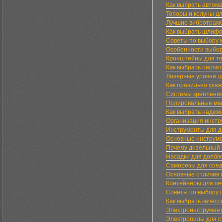
Как выбрать автом
Топоры и колуны дл
Лучшие вибротрамб
Как выбрать шлифо
Советы по выбору 
Особенности выбор
Кронштейны для те
Как выбрать перча
Лазерные уровни д
Как правильно уха
Системы крепления
Полировальные маш
Как выбрать надеж
Организация инстр
Инструменты для де
Основные инструме
Почему дизельный 
Насадки для долбл
Саморезы для соед
Основные отличия 
Контейнеры для пе
Советы по выбору 
Как выбрать качест
Электроинструмент
Электропилы для с