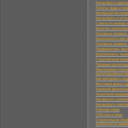
Как выбрать идеал
Лопаты: виды и пр
Малярный инструме
Как выбрать и уст
Советы по выбору и
Молотки: разнообр
Основные правила 
Безопасность при 
Основные правила 
Перфораторы: функ
Краскопульты: пра
Страховочная привя
Продажа грузоподъ
Текстильные строп
грузоподъёмных р
Как арендовать на
Мостовые краны о
Хороший Дизельны
Технология индукци
Как врезать заклеп
Как выбрать электр
Рабочая обувь
СИЗ глаз и лица
Строительное обор
особенности прим