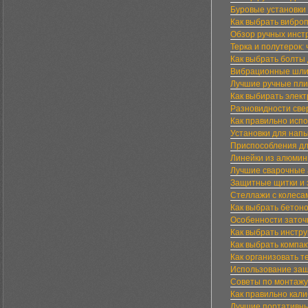
Буровые установки 
Как выбрать виброп
Обзор ручных инстр
Терка и полутерок:
Как выбрать болты
Вибрационные шли
Лучшие ручные пли
Как выбирать элек
Разновидности све
Как правильно исп
Установки для нап
Приспособления дл
Линейки из алюмин
Лучшие сварочные 
Защитные щитки и 
Стеллажи с колеса
Как выбрать бетон
Особенности заточ
Как выбрать инстру
Как выбрать компа
Как организовать 
Использование защ
Советы по монтаж
Как правильно кал
Лучшие портативны