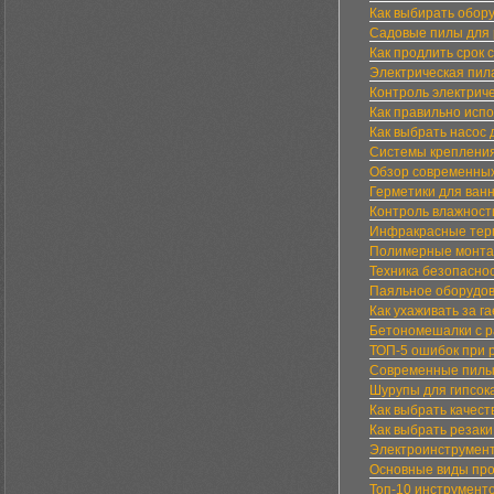
Как выбирать обор
Садовые пилы для 
Как продлить сро
Электрическая пила
Контроль электрич
Как правильно исп
Как выбрать насос 
Системы крепления
Обзор современных
Герметики для ванн
Контроль влажност
Инфракрасные тер
Полимерные монта
Техника безопасно
Паяльное оборудов
Как ухаживать за г
Бетономешалки с р
ТОП-5 ошибок при 
Современные пилы 
Шурупы для гипсок
Как выбрать качес
Как выбрать резаки
Электроинструмент
Основные виды про
Топ-10 инструмент