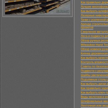
Как правильно дер
Лучшие многофункц
Как выбрать шлиф
Лазерные нивелиры
Тачки с усиленной 
Аренда строительн
проектов
Сверление металла
Леса и подмости д
Обзор ручных резчи
Milwaukee Hand Too
Обзор новинок руч
Киянка деревянная
Как выбрать качес
Контроль влажност
Советы по безопас
Подмости с регули
Шайбы увеличенно
Подъёмные столы д
Как выбрать диски 
Как правильно зар
Как выбрать ключ-
Виды молотков и и
Шлифовальные маш
Ленточная или экс