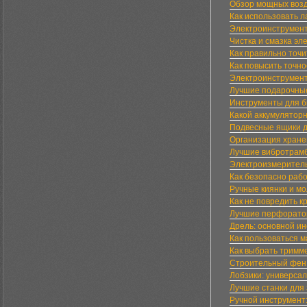
Обзор мощных возд
Как использовать 
Электроинструмент
Чистка и смазка эл
Как правильно точи
Как повысить точн
Электроинструмент
Лучшие подарочные
Инструменты для б
Какой аккумулятор
Подвесные ящики д
Организация хране
Лучшие вибротрамб
Электроизмеритель
Как безопасно раб
Ручные киянки и мо
Как не повредить 
Лучшие перфорато
Дрель: основной и
Как пользоваться м
Как выбрать тримм
Строительный фен:
Лобзики: универса
Лучшие станки для 
Ручной инструмент