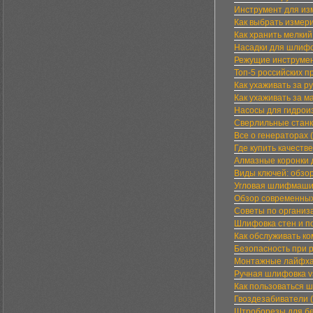
Инструмент для из
Как выбрать измер
Как хранить мелкий
Насадки для шлифо
Режущие инструмен
Топ-5 российских 
Как ухаживать за 
Как ухаживать за 
Насосы для гидрои
Сверлильные станк
Все о генераторах 
Где купить качеств
Алмазные коронки 
Виды ключей: обзор
Угловая шлифмашин
Обзор современных
Советы по организ
Шлифовка стен и п
Как обслуживать ко
Безопасность при р
Монтажные лайфхак
Ручная шлифовка v
Как пользоваться 
Гвоздезабиватели 
Штроборезы для бе