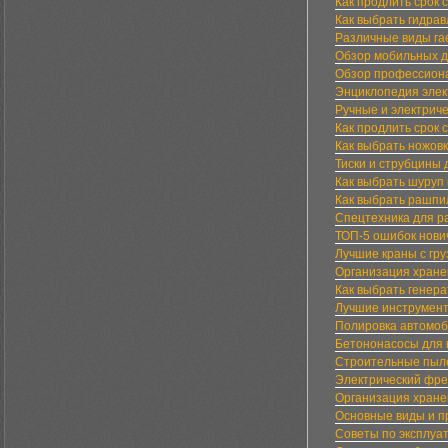
Как продлить срок
Как выбрать гидра
Различные виды га
Обзор мобильных д
Обзор профессиона
Энциклопедия элек
Ручные и электри
Как продлить срок
Как выбрать ножовк
Тиски и струбцины
Как выбрать шуруп 
Как выбрать рашпи
Спецтехника для ра
ТОП-5 ошибок нови
Лучшие краны с гр
Организация хране
Как выбрать генер
Лучшие инструмент
Полировка автомоб
Бетононасосы для 
Строительные пылес
Электрический фре
Организация хране
Основные виды и п
Советы по эксплуа