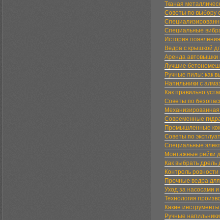
Тканая металлическ
Советы по выбору 
Специализированны
Специальные вибра
История появления
Ведра с крышкой д
Аренда автовышки 
Лучшие бетономеша
Ручные пилы: как в
Напильники с алма
Как правильно уст
Советы по безопас
Механизированная 
Современные гидра
Промышленные ком
Советы по эксплуа
Специальные элект
Монтажные рейки д
Как выбрать дрель
Контроль ровности 
Прочные ведра для
Уход за насосами 
Технология произво
Какие инструменты
Ручные напильники