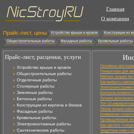
Главная
О компании
Прайс-лист, цены
Устройство крыши и кровли
Конструкции из к
Общестроительные работы
Фасадные работы
Кровельные работы
Прайс-лист, расценки, услуги
Инс
Основные критери
Устройство крыши и кровли
Генераторы для ав
Общестроительные работы
Рейтинг лучших бе
Отделочные работы
Как выбрать самор
Столярные работы
Электроинструмент
Земляные работы
Контроль влажност
Лучшие дизельные 
Бетонные работы
Топ-10 аккумулято
Конструкции из кирпича и блоков
Обзор лучших набо
Фасадные работы
Измерение сопрот
Кровельные работы
Промышленные осуш
Электромонтажные работы
Как сделать точную
Сантехнические работы
Защитные очки с з