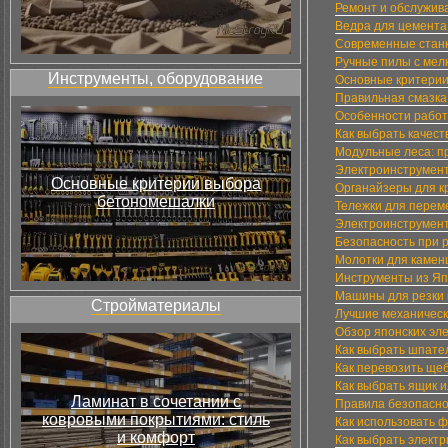
Ремонт и обслужив
Ведра для цемента
Современные станк
Ручные пилы с мел
Инструменты, оборудование
Основные критерии
Правильная смазка
Особенности работ
Как выбрать качес
Модульные леса: п
Электроинструмент
Основные критерии выбора
Органайзеры для к
бетономешалки
Тележки для перем
Электроинструмент
Безопасность при 
Молотки для камен
Инструменты из Япо
Машины для резки 
Стройматериалы
Лучшие механическ
Обзор японских эл
Как выбрать шпате
Как перевозить ще
Как выбрать ящик и
Ламинат в сочетании с
Правила безопасно
ковровыми покрытиями: стиль
Как использовать ф
и комфорт
Как выбрать электр