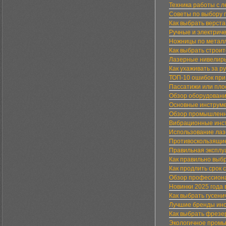
Техника работы с
Советы по выбору 
Как выбрать верста
Ручные и электрич
Ножницы по металл
Как выбрать строи
Лазерные нивелиры
Как ухаживать за 
ТОП-10 ошибок при
Пассатижи или плос
Обзор оборудовани
Основные инструме
Обзор промышленны
Вибрационные инст
Использование лаз
Противоскользящие
Правильная эксплу
Как правильно выб
Как продлить срок
Обзор профессиона
Новинки 2025 года 
Как выбрать гусени
Лучшие бренды инс
Как выбрать фрезе
Экологичное промы