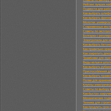
Советы по выбору 
Рейтинг лучших на
Подмости для рабо
Как выбрать шлиф
Как выбрать фрезе
Молотки: универса
Современные инстр
Советы по эксплуа
Болгарка с регулир
Электропила для но
Как выбрать бетоно
Как правильно хра
Как закрепить дек
Трамбовки для грун
Виды кельм и шпат
Как выбрать рубан
Приспособления дл
Как выбрать прави
Полки для хранени
Клуппы электричес
Советы по выбору 
Как быстро закруч
Механические под
Техника для строит
Как продлить срок 