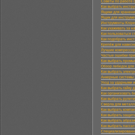
Советы по работе 
Как выбрать инстр
Ящики для хранени
Ящик для инструме
Инструменты Knipe
Как ухаживать за н
Как пользоваться с
Как подобрать инс
Крепёж для навесн
Лучшие компрессор
Частые ошибки при
Как выбрать промы
Обзор лебедок для
Как выбрать элект
Анкерные системы 
Уход за ударными 
Как выбрать гайку 
Как организовать 
Как выбрать рулет
Сверла для металл
Как выбрать компак
Как выбрать защитн
Как выбрать абраз
Как выбрать пассат
Специализированны