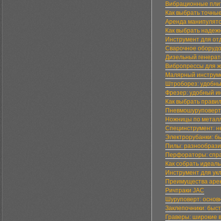
Вибрационные плит
Как выбрать точны
Аренда манипулято
Как выбрать надеж
Инструмент для от
Сварочное оборудо
Дизельный генерат
Вибропрессы для ж
Малярный инструме
Штроборез: удобны
Фрезер: удобный и
Как выбрать прави
Пневмошуруповерты
Ножницы по металл
Специнструмент: н
Электрорубанки: б
Пилы: разнообрази
Перфораторы: спр
Как собрать идеал
Инструмент для укл
Преимущества арен
Ричтраки JAC
Шуруповерт: основ
Заклепочники: быс
Граверы: широкие 