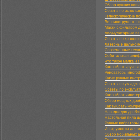
Обзор лучших напи
Советы по использ
Телескопические по
Велоинструмент: н
Маски с фильтром д
Аккумуляторные пе
Советы по хранени
Лазерные дальном
Современные техно
Орбитальная шлифм
Что такое малка и 
Как выбрать ручны
Реноваторы многоф
Какие ручные инст
Советы по укладке 
Советы по эксплуа
Как выбрать мастер
Обзор мощных дроб
Как выбрать компр
Насадки для дробл
Настольная пила д
Ручные вибраторы д
Инструменты для м
Обзор мобильных а