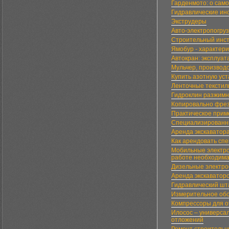
Гарденмото: о сам
Гидравлические ин
Экструдеры
Авто-электропогруз
Строительный инст
Ямобур - характер
Автокран: эксплуат
Мульчер, производ
Купить азотную уст
Ленточные текстил
Гидроклин разжим
Копировально фрез
Практическое прим
Специализированны
Аренда экскаватора
Как арендовать спе
Мобильные электрои
работе необходима
Дизельные электро
Аренда экскаватор
Гидравлический ш
Измерительное обо
Компрессоры для о
Илосос – универса
отложений