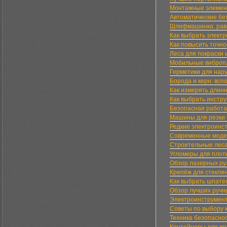
Монтажные элемент
Автоматические бе
Шлифмашинка: рав
Как выбрать элект
Как повысить точно
Леса для покраски 
Мобильные вибропл
Герметики для нар
Борода и керн: вс
Как измерять длин
Как выбрать инстр
Безопасная работа
Машины для резки 
Редкие электроинс
Современные модел
Строительные леса
Угломеры для плот
Обзор лазерных ру
Крепёж для стекля
Как выбрать шпате
Обзор лучших ручн
Электроинструмент
Советы по выбору 
Техника безопасно