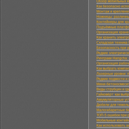
Обзор мобильных к
Как безопасно исп
Монтаж и креплени
Ножницы: различны
Контейнеры для хр
Подъёмные платфо
Организация хране
Как хранить элект
Складская техника
Безопасность при 
Редкие электричес
Ричтраки Hangcha:
Организация рабоче
Как выбрать компа
Лазерные уровни: 
Редкие подмости и
Мини-бетоносмесит
Виды струбцин и г
Гайковёрт: как выбр
Аккумуляторные у
Дюбели для тяжелы
Малогабаритные бе
ТОП-5 ошибок при 
Мобильные контей
Как использовать 