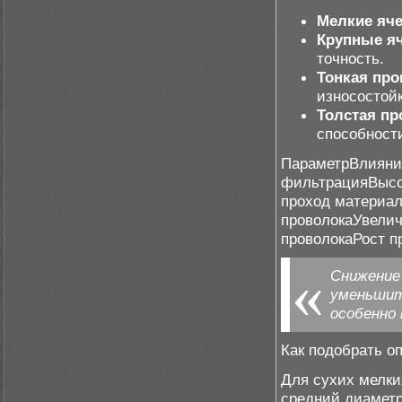
Мелкие яч
Крупные я
точность.
Тонкая про
износостойк
Толстая пр
способност
ПараметрВлияние
фильтрацияВысо
проход материа
проволокаУвелич
проволокаРост п
Снижение
уменьшит
особенно
Как подобрать о
Для сухих мелки
средний диаметр