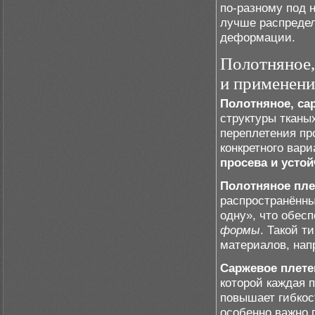
по-разному под 
лучше распредел
деформации.
Полотняное,
и применени
Полотняное, са
структуры тканы
переплетения пр
конкретного вари
просева и устой
Полотняное пле
распространённы
одну», что обес
формы
. Такой т
материалов, нап
Саржевое плете
которой каждая 
повышает гибкос
особенно важно 