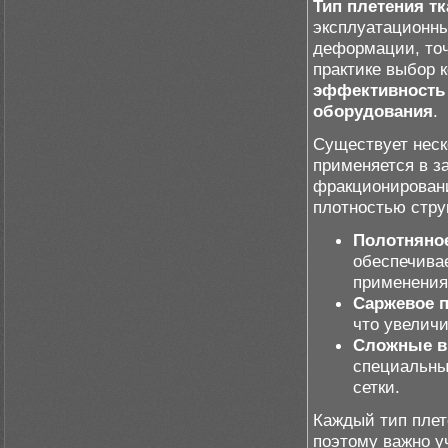
Тип плетения т
эксплуатационны
деформации, точ
практике выбор 
эффективность 
оборудования
.
Существует неск
применяется в з
фракционировани
плотностью стру
Полотняно
обеспечива
применения
Саржевое 
что увеличи
Сложные в
специальны
сетки.
Каждый тип плет
поэтому важно уч