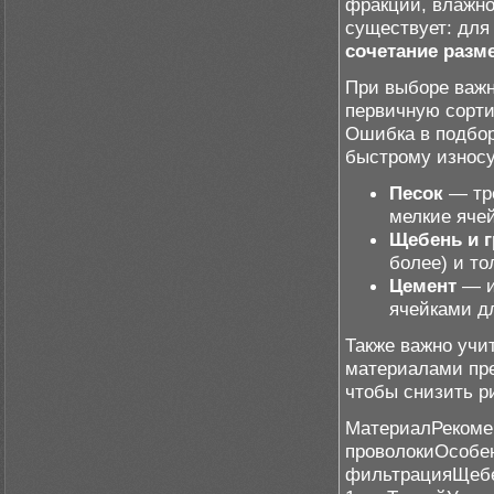
фракции, влажно
существует: для
сочетание разм
При выборе важн
первичную сорти
Ошибка в подбор
быстрому износу
Песок
— тре
мелкие ячей
Щебень и г
более) и то
Цемент
— и
ячейками д
Также важно учи
материалами пр
чтобы снизить р
МатериалРекоме
проволокиОсобе
фильтрацияЩебе