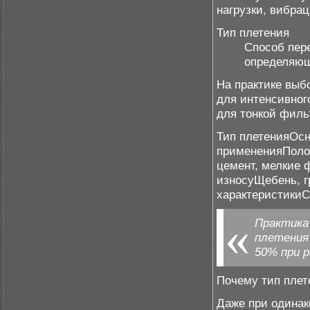
нагрузки, вибра
Тип плетения
Способ пер
определяющ
На практике выб
для интенсивног
для тонкой фил
Тип плетенияОс
примененияПоло
цемент, мелкие 
износуЩебень, 
характеристики
Практика
плетения
50% при 
Почему тип плет
Даже при одинак