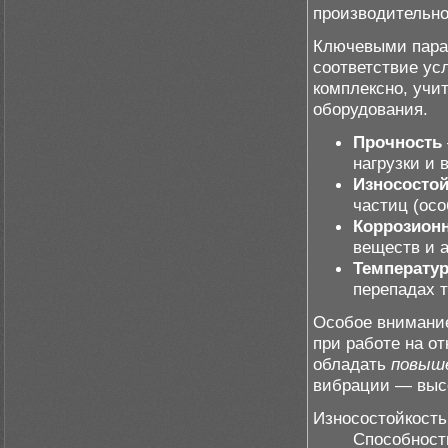
производительно
Ключевыми пара
соответствие ус
комплексно, учи
оборудования.
Прочность
нагрузки и
Износостой
частиц (осо
Коррозионн
веществ и 
Температур
перепадах 
Особое внимание
при работе на о
обладать
повыше
вибрации — выс
Износостойкость
Способност