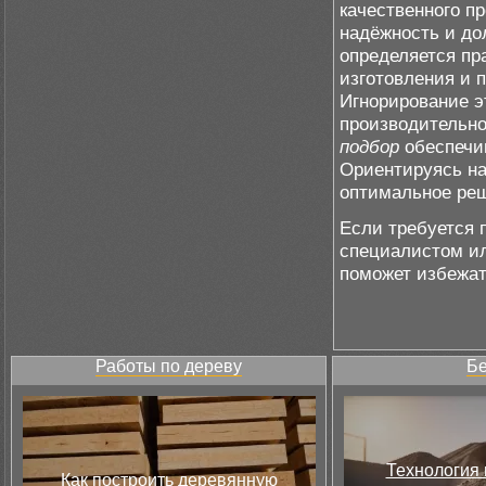
качественного п
надёжность и до
определяется пр
изготовления и 
Игнорирование э
производительно
подбор
обеспечив
Ориентируясь на
оптимальное реш
Если требуется 
специалистом ил
поможет избежат
Работы по дереву
Бе
Технология 
Как построить деревянную