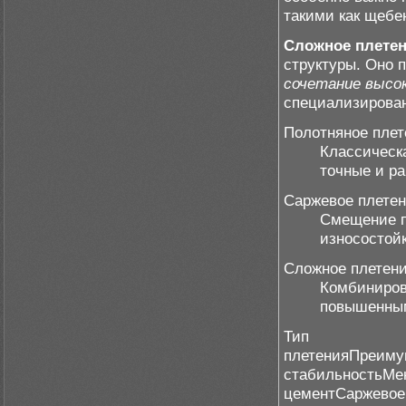
такими как щебе
Сложное плете
структуры. Оно 
сочетание высо
специализирован
Полотняное плет
Классическ
точные и р
Саржевое плете
Смещение п
износостойк
Сложное плетен
Комбиниров
повышенным
Тип
плетенияПреиму
стабильностьМен
цементСаржевоеИ