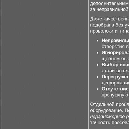
дополнительным 
за неправильной
Даже качественн
подобрана без у
проволоки и типа
Неправиль
отверстия п
Игнорирова
щебнем быс
Выбор неп
стали во в
Перегрузка
деформации
Отсутствие
пропускную
Отдельной пробл
оборудование. П
неравномерное р
точность просева