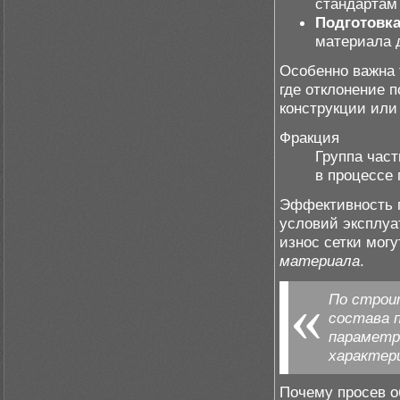
стандартам
Подготовка
материала д
Особенно важна 
где отклонение 
конструкции или
Фракция
Группа час
в процессе 
Эффективность п
условий эксплуа
износ сетки могу
материала
.
По строи
состава п
параметр
характер
Почему просев о