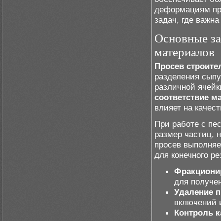
деформациям при
задач, где важн
Основные за
материалов
Просев строите
разделения сыпу
различной ячейк
соответствие м
влияет на качест
При работе с пе
размер частиц, 
просев выполняет
для конечного ре
Фракциони
для получе
Удаление 
включений 
Контроль к