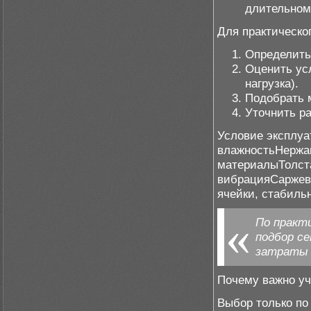
длительном 
Для практическо
Определить 
Оценить ус
нагрузка).
Подобрать м
Уточнить ра
Условие эксплу
влажностьНержа
материалыТолста
вибрацияСаржево
ячейки, стабиль
По практ
подбор с
затраты 
Почему важно уч
Выбор только по