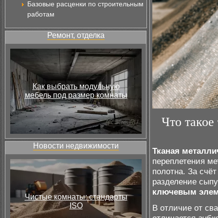
Базовые расценки по строительным
работам
Ремонт, отделка
Как выбрать модульную
мебель под размер комнаты
Что такое
Новости недвижимости
Тканая металли
переплетения ме
полотна. За счёт
разделение сыпу
ключевым эле
Чистые комнаты: стандарты
ISO
В отличие от св
отличается
гибк