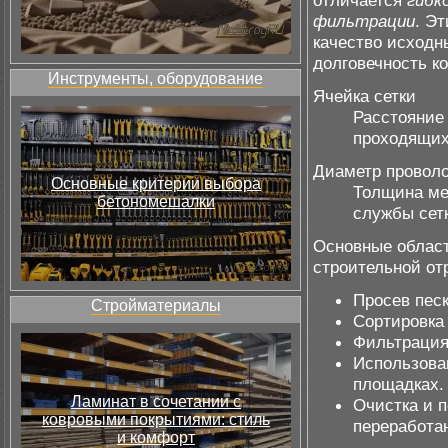
фильтрации
. Э
качество исходн
долговечность к
Инструменты, оборудование
Ячейка сетки
Расстояние
проходящих
Диаметр провол
Основные критерии выбора
Толщина ме
бетономешалки
службы сет
Основные област
строительной от
Просев пес
Стройматериалы
Сортировка
Фильтрация
Использова
площадках.
Ламинат в сочетании с
Очистка и 
ковровыми покрытиями: стиль
переработан
и комфорт