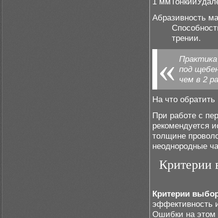
1 ммТонкийУдал
Абразивность м
Способность
трении.
Практика
под щебе
чем в 2 р
На что обратить
При работе с п
рекомендуется и
толщине проволо
неоднородные ч
Критерии 
Критерии выбор
эффективность и
Ошибки на этом 