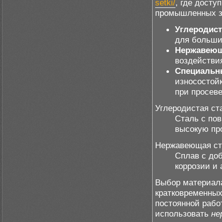
setki/
, где досту
промышленных з
Углеродист
для большин
Нержавеющ
воздействи
Специальн
износостой
при просев
Углеродистая ст
Сталь с по
высокую про
Нержавеющая ст
Сплав с до
коррозии и 
Выбор материала
кратковременных 
постоянной рабо
использовать
не