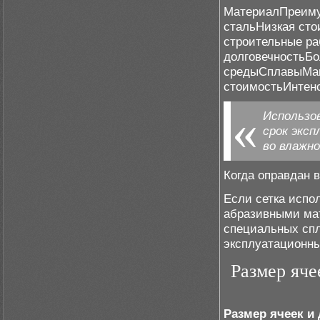
МатериалПреиму
стальНизкая сто
строительные р
долговечностьБо
средыСплавыМак
стоимостьИнтен
Использо
срок эксп
во влажно
Когда оправдан 
Если сетка испо
абразивными ма
специальных спл
эксплуатационны
Размер яче
Размер ячеек и