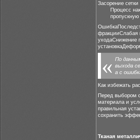
Засорение сетки
Процесс на
пропускную
ОшибкаПоследст
фракцииСлабая 
уходаСнижение 
установкаДефор
По данны
выхода се
а с ошибк
Как избежать ра
Перед выбором с
материала и усл
правильная уста
сохранить эффек
Тканая металли