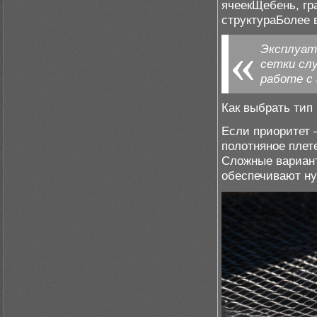
ячеекЩебень, гр
структураБолее
Эксплуат
сетки сл
работе с
Как выбрать тип 
Если приоритет 
полотняное плет
Сложные вариант
обеспечивают ну