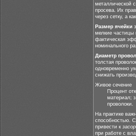
металлической с
просева. Их пра
через сетку, а к
Размер ячейки
з
мелкие частицы 
фактическая эфф
номинального ра
Диаметр прово
толстая проволок
одновременно ум
снижать произво
Живое сечение
Процент от
материал; 
проволоки.
На практике важ
способностью. С
привести к
засо
при работе с вл