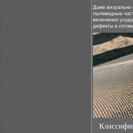
Даже визуально 
пылевидные част
включения ухудш
дефекты в готов
Классифик