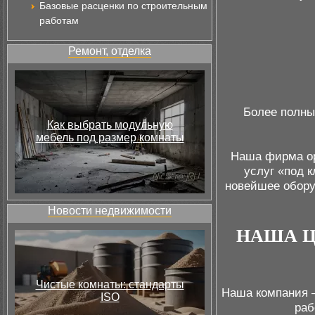
Базовые расценки по строительным
работам
Ремонт, отделка
Более полны
Как выбрать модульную
мебель под размер комнаты
Наша фирма ор
услуг «под 
новейшее обору
Новости недвижимости
НАША Ц
Чистые комнаты: стандарты
Наша компания 
ISO
раб