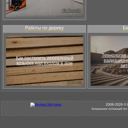
Работы по дереву
Бе
Технология 
Как построить деревянный
радиацион
козырек над входом в дом
бет
2008-2026 © 
Копирование публикаций без