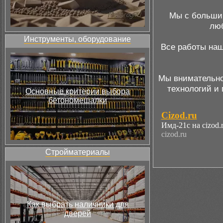
Мы с большим
люб
Инструменты, оборудование
Все работы наш
Мы внимательно
технологий и 
Основные критерии выбора
бетономешалки
Cizod.ru
Имд-21с на
cizod.
cizod.ru
Стройматериалы
Как выбрать наличники для
дверей