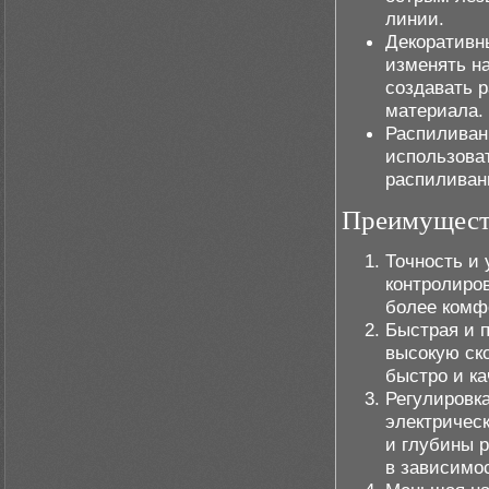
линии.
Декоративн
изменять н
создавать 
материала.
Распиливан
использоват
распиливан
Преимуществ
Точность и 
контролиров
более комф
Быстрая и 
высокую ско
быстро и ка
Регулировк
электричес
и глубины 
в зависимос