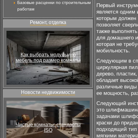
Базовые расценки по строительным
Первый инструме
работам
является одним 
которым должен
Ремонт, отделка
позволяет сверли
также выполнять
для домашнего и
которая не треб
мобильность.
Как выбрать модульную
мебель под размер комнаты
Следующим в сп
циркулярная пил
дерево, пластик
обладает высоко
различные виды 
Новости недвижимости
ее мощность, ра
Следующий инстр
это шлифмашина
задачами шлифов
краски до прида
Чистые комнаты: стандарты
подходящий тип
ISO
мягкими матери