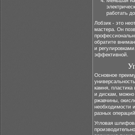
Меньшая наг
электрическ
работать д
Лобзик - это не
мастера. Он поз
профессиональны
обратите вниман
и регулировками
эффективной.
У
Основное преим
универсальность
камня, пластика
и дискам, можно
ржавчины, окисло
необходимости и
разных операций
Угловая шлифов
производительно