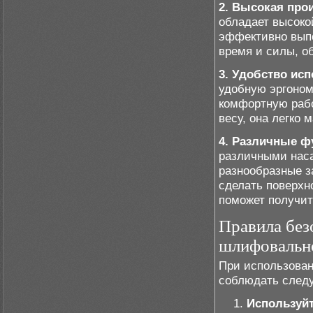
2. Высокая про
обладает высоко
эффективно выпо
время и силы, о
3. Удобство ис
удобную эргоном
комфортную рабо
весу, она легко 
4. Различные ф
различными наса
разнообразные з
сделать поверхн
поможет получит
Правила без
шлифовальн
При использова
соблюдать след
Используйт