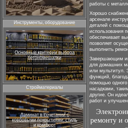
работы с метал
Хорошо снабжен
арсенале инстру
Инструменты, оборудование
деталей с помощ
использования п
обеспечивает вы
позволяет осуще
выполнить ремон
Основные критерии выбора
бетономешалки
Завершающим ин
для домашних м
или мультитул. 
функций, благод
помощью одного 
Стройматериалы
насадками, таки
другие. Он идеа
работ и улучшен
Электрои
Ламинат в сочетании с
ремонту и 
ковровыми покрытиями: стиль
и комфорт