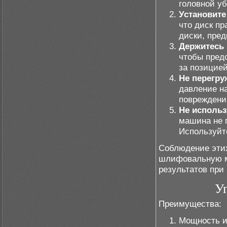
головной уб
Установите
что диск пр
диски, пред
Держитесь 
чтобы пред
за позицией
Не перегру
давление на
повреждени
Не использ
машина не 
Используйт
Соблюдение этих
шлифовальную м
результатов при
У
Преимущества:
Мощность и