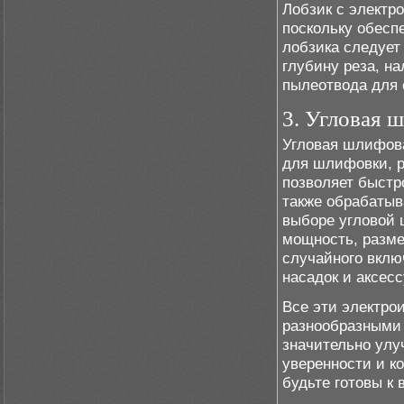
Лобзик с электр
поскольку обесп
лобзика следует
глубину реза, н
пылеотвода для 
3. Угловая 
Угловая шлифов
для шлифовки, р
позволяет быстр
также обрабатыв
выборе угловой
мощность, разме
случайного вклю
насадок и аксесс
Все эти электро
разнообразными 
значительно улу
уверенности и к
будьте готовы к