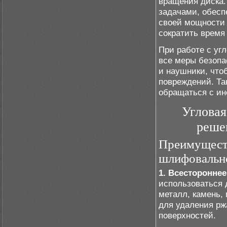
вращения диска.
задачами, обесп
своей мощности 
сократить время
При работе с у
все меры безопа
и наушники, что
повреждений. Та
обращаться с ин
Угловая
реше
Преимуществ
шлифовальн
1. Всесторонне
использоваться 
металл, камень,
для удаления рж
поверхностей.