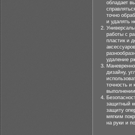
обладает в
справлятьс
точно обра
и удалять 
Универсаль
работы с р
пластик и 
аксессуаро
разнообразн
удаление р
Маневренно
дизайну, у
использова
точность и 
выполнении
Безопасност
защитный к
защиту опер
мягким пок
на руки и 