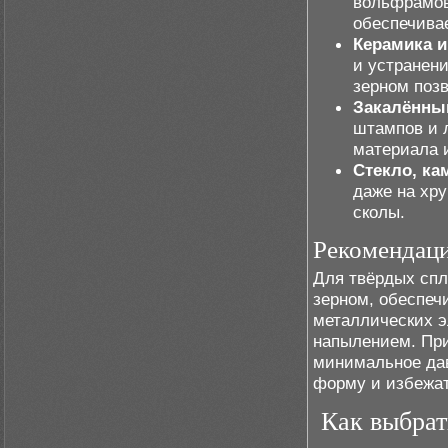
вольфрамов
обеспечивае
Керамика 
и устранен
зерном поз
Закалённы
штампов и 
материала 
Стекло, ка
даже на хру
сколы.
Рекомендаци
Для твёрдых спл
зерном, обеспе
металлических э
напылением. При
минимальное дав
форму и избежат
Как выбрат