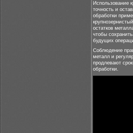
Использование к
точность и оста
обработки приме
крупнозернистый
остатков металл
чтобы сохранить
будущих операц
Соблюдение прав
металл и регуля
продлевают срок
обработки.