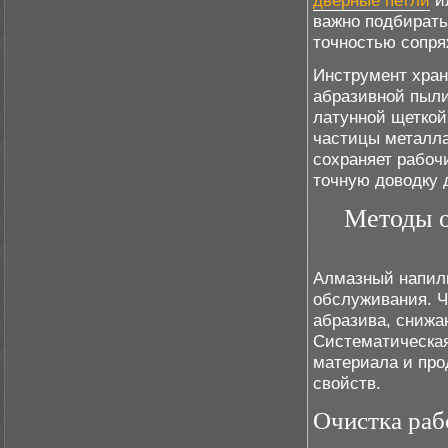
дверные петли
и
важно подбирать
точностью сопря
Инструмент хран
абразивной пыли
латунной щеткой
частицы металла
сохраняет рабоч
точную доводку 
Методы о
Алмазный напиль
обслуживания. 
абразива, снижа
Систематическая
материала и про
свойств.
Очистка раб