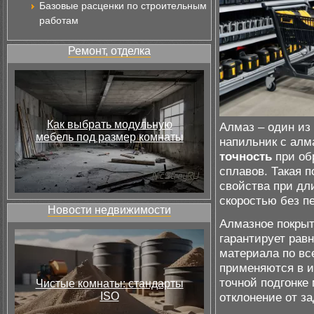
Базовые расценки по строительным
работам
Ремонт, отделка
Как выбрать модульную
Алмаз – один из
мебель под размер комнаты
напильник с ал
точность
при об
сплавов. Такая п
свойства при дл
скоростью без пе
Новости недвижимости
Алмазное покрыт
гарантирует рав
материала по вс
применяются в и
точной подгонке
Чистые комнаты: стандарты
ISO
отклонение от з