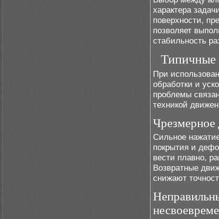
характера задач
поверхности, пр
позволяет выпол
стабильность ра
Типичные 
При использован
обработки и уск
проблемы связан
техникой движен
Чрезмерное 
Сильное нажатие
покрытия и дефо
вести плавно, р
Возвратные движ
снижают точност
Неправильны
несвоеврем