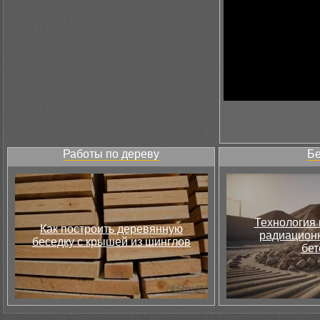
Работы по дереву
Бе
Технология 
Как построить деревянную
радиацион
беседку с крышей из шинглов
бет