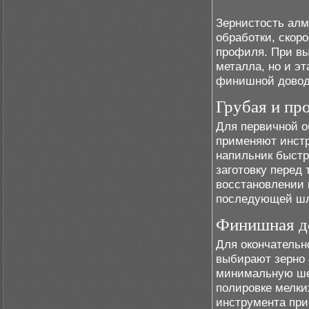
Зернистость алм
обработки, скор
профиля. При вы
металла, но и эт
финишной довод
Грубая и пр
Для первичной о
применяют инстр
напильник быстр
заготовку перед 
восстановлении 
последующей ш
Финишная до
Для окончательн
выбирают зерно 
минимальную ше
полировке мелки
инструмента при