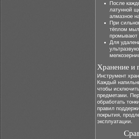
После кажд
латунной ще
алмазное н
При сильно
тёплом мыл
промывают 
Для удален
ультразвуко
мелкозерни
Хранение и 
Инструмент хран
Каждый напильни
чтобы исключить
предметами. Пе
обработать тонк
правил поддержи
покрытия, продл
эксплуатации.
Сра