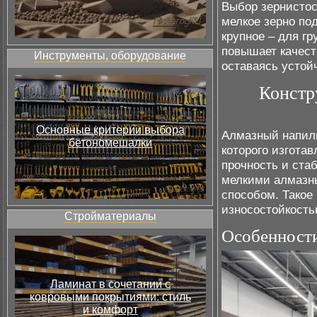
Выбор зернистос
мелкое зерно по
крупное – для г
повышает качест
Инструменты, оборудование
оставаясь устой
Констр
Основные критерии выбора
Алмазный напиль
бетономешалки
которого изгота
прочность и ста
мелкими алмазн
способом. Такое
износостойкость
Стройматериалы
Особенност
Ламинат в сочетании с
ковровыми покрытиями: стиль
и комфорт