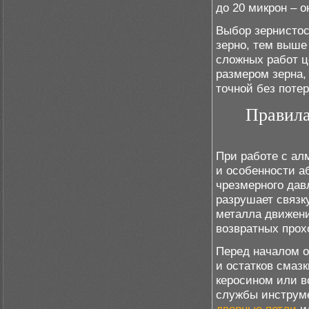
до 20 микрон – 
Выбор зернистос
зерно, тем выше
сложных работ ц
размером зерна, 
точной без поте
Правила
При работе с ал
и особенности а
чрезмерного дав
разрушает связк
металла движен
возвратных прох
Перед началом о
и остатков смаз
керосином или в
службы инструме