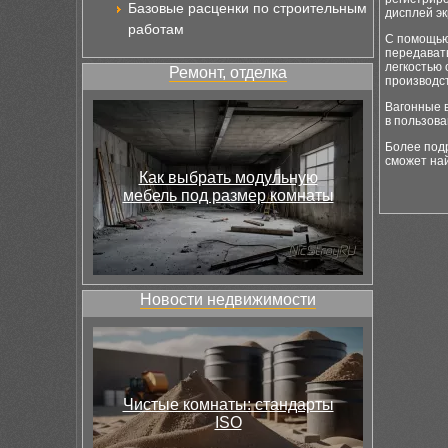
Базовые расценки по строительным
дисплей эк
работам
С помощью 
передавать
легкостью
Ремонт, отделка
производс
Вагонные 
в пользова
Более под
сможет на
Как выбрать модульную
мебель под размер комнаты
Новости недвижимости
Чистые комнаты: стандарты
ISO