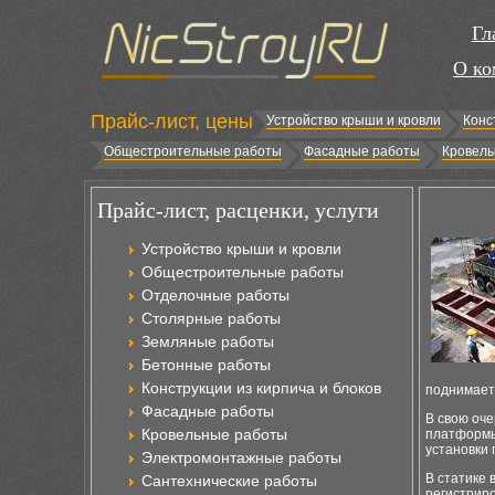
Гл
О ко
Прайс-лист, цены
Устройство крыши и кровли
Конс
Общестроительные работы
Фасадные работы
Кровель
Прайс-лист, расценки, услуги
Устройство крыши и кровли
Общестроительные работы
Отделочные работы
Столярные работы
Земляные работы
Бетонные работы
Конструкции из кирпича и блоков
поднимает 
Фасадные работы
В свою оч
Кровельные работы
платформы 
установки
Электромонтажные работы
В статике 
Сантехнические работы
регистриро