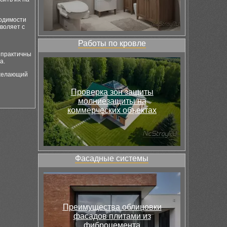
ходимости
воляет с
Работы по кровле
 практичны
а.
 желающий
Проверка зон защиты
молниезащиты на
коммерческих объектах
Фасадные системы
Преимущества облицовки
фасадов плитами из
фиброцемента