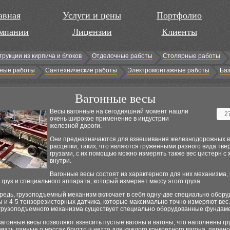
авная
Услуги и цены
Портфолио
мпании
Лицензии
Клиенты
трукции из кирпича и блоков
Отделочные работы
Столярные работы
ные работы
Сантехнические работы
Электромонтажные работы
Баз
Вагонные весы
Bесы вагонные на сегодняшний момент нашли
2
очень широкое применение в индустрии
железной дороги.
Они предназначаются для взвешивания железнодорожных в
расцепки, таких, что являются груженными разного вида тв
грузами, с их помощью можно измерять также вес цистерн с
внутри.
Вагонные весы состоят из характерного для них механизма, 
груз и специального аппарата, который измеряет массу этого груза.
ередь, грузоподъемный механизм включает в себя одну-две специально обор
и 4-5 тензорезисторных датчика, которые максимально точно измеряют вес.
 грузоподъемного механизма существует специально оборудованные фундаме
вагонные весы позволяют взвесить пустые вагоны и вагоны, что наполнены гр
вать данные о массах брутто и нетто для каждого конкретного вагона, перено