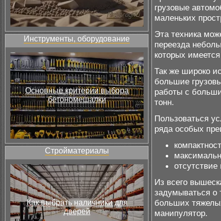
грузовые автомо
маленьких прост
Эта техника може
Инструменты, оборудование
переезда неболь
которых имеется
Так же широко и
большие грузовы
Основные критерии выбора
работы с больши
бетономешалки
тонн.
Пользоваться ус
ряда особых пре
компактнос
Стройматериалы
максимальна
отсутствие 
Из всего вышеск
задумываться о 
больших тяжелых
Как выбрать наличники для
дверей
манипулятор.