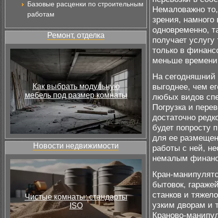
Базовые расценки по строительным
Немаловажно то,
работам
зрения, намного 
одновременно, та
Ремонт, отделка
получает услугу 
только в финансо
меньше времени,
На сегодняшний
выгоднее, чем ег
Как выбрать модульную
мебель под размер комнаты
любых видов спе
Погрузка и перев
достаточно редк
будет попросту 
для ее размещен
Новости недвижимости
работы с ней, н
немалым финанс
Кран-манипулято
бытовок, гараже
станков и тяжел
Чистые комнаты: стандарты
узким дворам и 
ISO
Краново-манипу