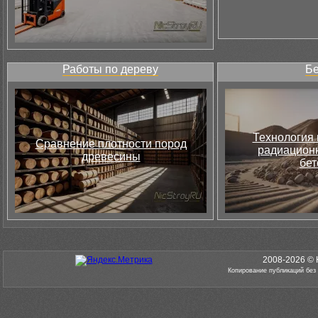
Работы по дереву
Бе
Технология 
Сравнение плотности пород
радиацион
древесины
бет
2008-2026 © 
Копирование публикаций без