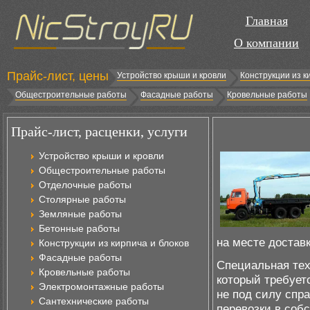
Главная
О компании
Прайс-лист, цены
Устройство крыши и кровли
Конструкции из к
Общестроительные работы
Фасадные работы
Кровельные работы
Прайс-лист, расценки, услуги
Устройство крыши и кровли
Общестроительные работы
Отделочные работы
Столярные работы
Земляные работы
Бетонные работы
на месте доставк
Конструкции из кирпича и блоков
Фасадные работы
Специальная техн
Кровельные работы
который требует
Электромонтажные работы
не под силу спр
Сантехнические работы
перевозки в соб