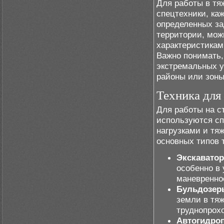
Для работы в тя
спецтехники, ка
определенных за
территории, мо
характеристикам
Важно понимать,
экстремальных у
районы или зон
Техника для
Для работы на с
используются с
нагрузками и тя
основных типов 
Экскавато
особенно в 
маневренно
Бульдозер
земли в тя
труднопрох
Автогидро