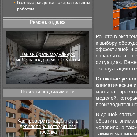
Базовые расценки по строительным
работам
Ремонт, отделка
Работа в экстре
к выбору оборуд
эффективной и а
Как выбрать модульную
справляться с п
мебель под размер комнаты
ситуациях. Важн
эксплуатацию те
Сложные услов
климатические и
машина справитс
Новости недвижимости
моделей, которы
производительно
В данной статье
обратить вниман
Как проверить надёжность
девелопера коттеджного
условиях, а так
посёлка
такими машинам