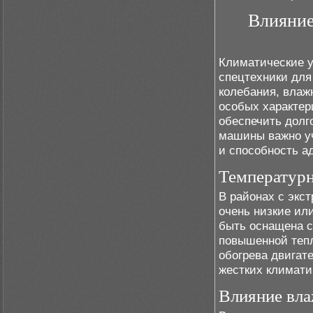
Влияние
Климатические у
спецтехники для
колебания, влаж
особых характер
обеспечить долг
машины важно уч
и способность а
Температурн
В районах с экс
очень низкие ил
быть оснащена с
повышенной теп
обогрева двигат
жестких климати
Влияние вла