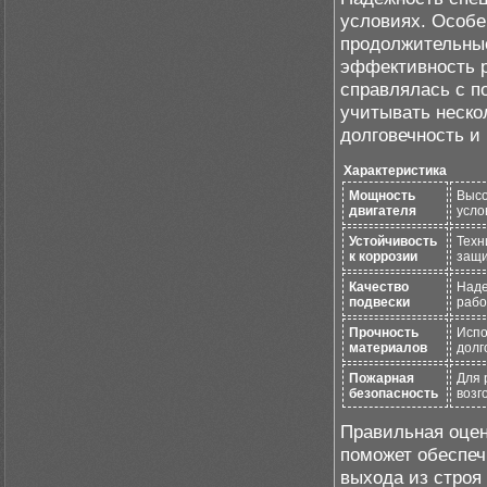
условиях. Особен
продолжительные
эффективность р
справлялась с п
учитывать неско
долговечность и
Характеристика
Мощность
Высо
двигателя
усло
Устойчивость
Техн
к коррозии
защи
Качество
Наде
подвески
рабо
Прочность
Испо
материалов
долг
Пожарная
Для 
безопасность
возг
Правильная оцен
поможет обеспеч
выхода из строя