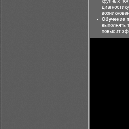
крупных по
диагностик
возникнове
Обучение 
выполнять т
повысит эф