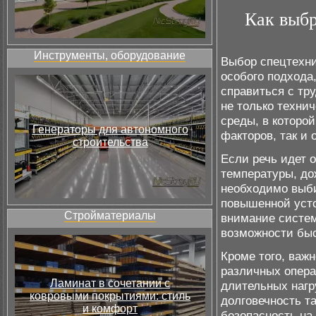
Как выбр
Инструменты, оборудование
Выбор спецтехни
особого подхода
справиться с тр
не только техни
среды, в которой
Генераторы для автономного
факторов, так и
строительства
Если речь идет 
температуры, до
необходимо выб
повышенной усто
Стройматериалы
внимание систем
возможности быс
Кроме того, важ
различных опера
Ламинат в сочетании с
длительных нагр
ковровыми покрытиями: стиль
долговечность т
и комфорт
безопасность на 