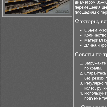
диаметром 35–40
перемещения щеб
площадкам с пе
Факторы, вл
Объем кузов
Количество 
Материал к
Длина и фо
Советы по т
Загружайте
по краям.
Старайтесь
без резких 
Регулярно п
колес, ручк
Используйте
подъеме тач