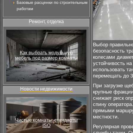
Базовые расценки по строительным
работам
Ремонт, отделка
Выбор правильно
безопасность тр
Как выбрать модульную
колесами диамет
мебель под размер комнаты
устойчивость на
использовать тач
перемещать до 30
При загрузке ще
Новости недвижимости
крупные фракции
снижает риск оп
спину оператора
прямыми маршрут
местности.
Чистые комнаты: стандарты
ISO
Регулярная пров
службы тачки. Ос