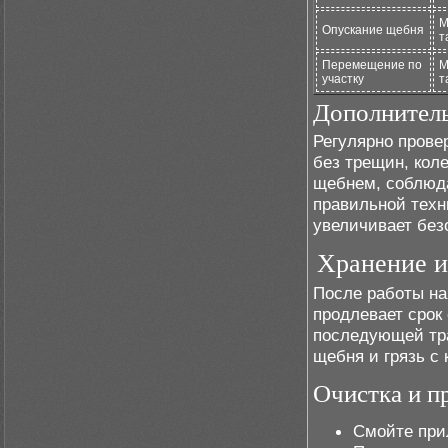
М
Опускание щебня
т
Перемещение по
М
участку
т
Дополнител
Регулярно прове
без трещин, кол
щебнем, соблюда
правильной техни
увеличивает без
Хранение и
После работы на
продлевает срок
последующей тр
щебня и грязь с 
Очистка и п
Смойте при