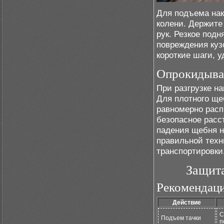
Для подъема накл
колени. Держите
рук. Резкое подн
повреждения куз
короткие шаги, у
Опрокидыва
При разгрузке на
Для плотного ще
равномерно расп
безопасное расс
падения щебня н
правильной техн
транспортировки
Защита
Рекомендаци
Действие
С
Подъем тачки
п