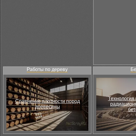
Работы по дереву
Бе
Технология 
Сравнение плотности пород
радиацион
древесины
бет