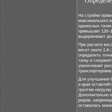
Определе
На стройке прав
максимального в
одноосных тачек
превышает 120–1
выдерживают до 
При расчете вес
весит около 1,6–
определить точн
тачку и сохраня
увеличивает рис
транспортировке
Для улучшения б
а края оставляй
грунтом нагрузк
Дополнительно 
рядом, например
оставалась мане