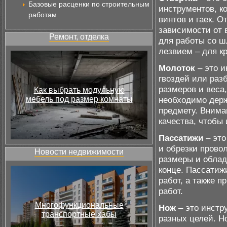
Базовые расценки по строительным
инструментов, к
работам
винтов и гаек. О
зависимости от 
Ремонт, отделка
для работы со ш
лезвием – для к
Молоток
– это и
гвоздей или раз
размеров и веса,
Как выбрать модульную
мебель под размер комнаты
необходимо держа
предмету. Внима
качества, чтобы
Пассатижи
– это
и обрезки прово
Новости недвижимости
размеры и облад
конце. Пассатиж
работ, а также 
работ.
Многофункциональные
Нож
– это инстр
транспортные хабы
разных целей. Н