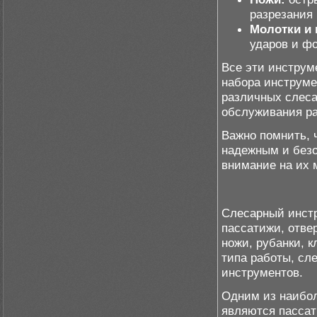
разрезания
Молотки и
ударов и ф
Все эти инструм
набора инструм
различных слеса
обслуживания ра
Важно помнить, 
надежным и безо
внимание на их 
Слесарный инстр
пассатижи, отве
ножи, рубанки, к
типа работы, сл
инструментов.
Одним из наибол
являются пассат