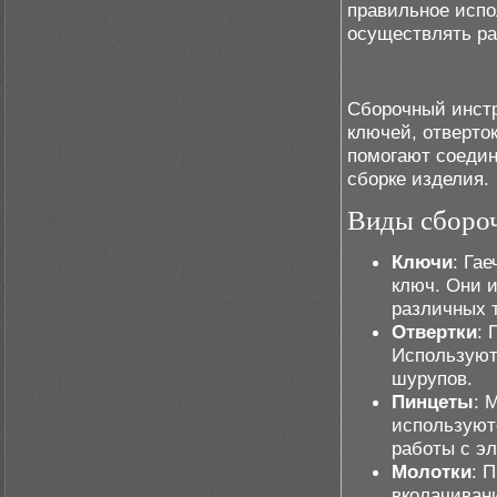
правильное испо
осуществлять р
Сборочный инстр
ключей, отверток
помогают соедин
сборке изделия.
Виды сбороч
Ключи
: Га
ключ. Они 
различных т
Отвертки
: 
Используют
шурупов.
Пинцеты
: 
используют
работы с э
Молотки
: 
вколачивани