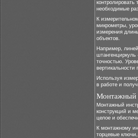
контролировать 
необходимые ра
К измерительном
микрометры, уро
измерения длины
объектов.
Например, линей
штангенциркуль 
точностью. Уров
вертикальности 
Используя измер
в работе и полу
Монтажный 
Монтажный инстр
конструкций и м
целое и обеспеч
К монтажному ин
торцевые ключи,