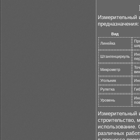
Измерительный и
предназначения:
Вид
Пр
Линейка
ши
Ин
Штангенциркуль
пе
То
Микрометр
вин
Угольник
Инс
Рулетка
Гиб
Ин
Уровень
пов
Измерительный и
строительство, 
использование. 
различных работ
в процессе прои