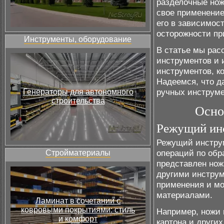
разделочные нож
свое применение
его в зависимос
осторожности пр
Инструменты, оборудование
В статье мы рас
инструментов и 
инструментов, к
Надеемся, что д
ручных инструме
Генераторы для автономного
строительства
Осно
Режущий ин
Режущий инстру
операций по обр
Стройматериалы
представлен нож
другими инструм
применения и мо
материалами.
Ламинат в сочетании с
ковровыми покрытиями: стиль
Например, ножи 
и комфорт
картона и други