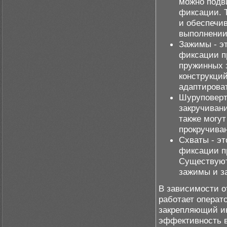
можно подв
фиксации. 
и обеспечи
выполнении
Зажимы - э
фиксации п
пружинных 
конструкци
адаптирова
Шуруповерт
закручиван
также могу
прокручива
Схваты - э
фиксации п
Существуют
зажимы и з
В зависимости о
работает операт
закрепляющий ин
эффективность в