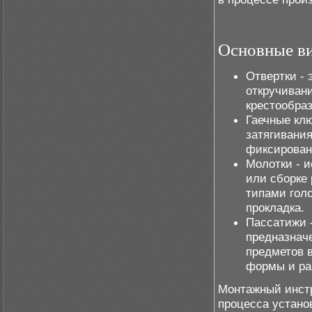
Основные ви
Отвертки - 
откручиван
крестообраз
Гаечные кл
затягивания
фиксирован
Молотки - и
или сборке
типами голо
прокладка.
Пассатижи 
предназнач
предметов 
формы и ра
Монтажный инст
процесса устано