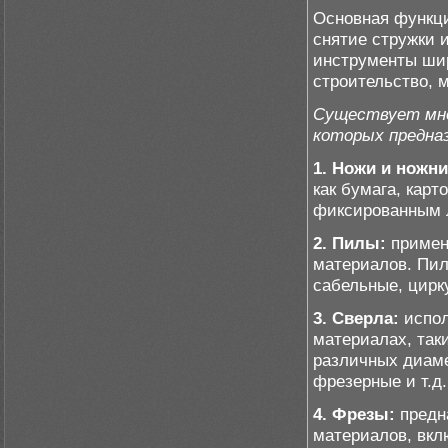
Основная функци
снятие стружки 
инструменты шир
строительство, 
Существует мно
которых предназ
1. Ножи и ножн
как бумага, карт
фиксированным л
2. Пилы:
примен
материалов. Пил
сабельные, цирку
3. Сверла:
испол
материалах, таки
различных диаме
фрезерные и т.д.
4. Фрезы:
предн
материалов, вкл