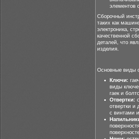
элементов с
Сборочный инстр
таких как машин
электроника, ст
качественной сб
деталей, что яв
изделия.
Основные виды с
Ключи:
гае
виды ключе
гаек и болт
Отвертки:
с
отвертки и 
с винтами 
Напильник
поверхност
поверхност
Ножи:
остр