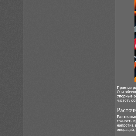
Прямые р
Они обеспе
Упорные 
чистоту об
Расточ
Расточны
точность 
напротив, 
операций,