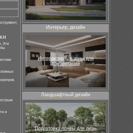
нструмент,
Интерьер, дизайн
ки
. Эти
жбы
Интерактивные зоны для
истики:
презентаций
 сложных
ерегрев.
Ландшафтный дизайн
 острым
ти и
Подготовка почвы для лиан