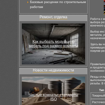
Базовые расценки по строительным
работам
Ремонт, отделка
Работа с м
выбора рез
конечного 
Выбор инст
металла, у
назначени
Как выбрать модульную
Здесь вы н
мебель под размер комнаты
преимущес
покупке ре
Правильное
и продлит
Новости недвижимости
особеннос
Резцы отл
выполнения
резьбы. В 
Тип
Чистые комнаты: стандарты
Токарный
ISO
Расточно