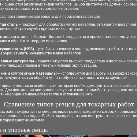
зготовления резцов играет ключевую роль в их долговечности, эффективност
ти обработки различных видов металлов. Выбор инструмента должен основы
тиках материала, из которого он изготовлен.
распространенные материалы для производства резцов:
тая сталь
– подходит для обработки мягких металлов, отличается доступной 
ниченный срок службы при высоких нагрузках.
тальная сталь
– обладает большей твердостью и прочностью, используется
адач и обработки твердых материалов.
ущая сталь (HSS)
– устойчива к износу и нагреву, позволяет работать с выс
 и обрабатывать большинство видов металлов.
лавные материалы
– характеризуются высокой твердостью и долговечностью
тки твердых сплавов и тяжелых условий эксплуатации.
кие и композитные материалы
– используются для работы на высокой скоро
я точную и чистую обработку, но требуют осторожности из-за хрупкости.
териал имеет свои особенности, которые необходимо учитывать при выборе
та. Для достижения наилучшего результата важно подобрать резцы, соответ
стикам обрабатываемого металла и условиям работы.
Сравнение типов резцов для токарных работ
ых работ существует множество видов резцов, каждый из которых предназна
я определенных задач. Выбор подходящего типа инструмента зависит от ти
и характеристик металла.
 и упорные резцы