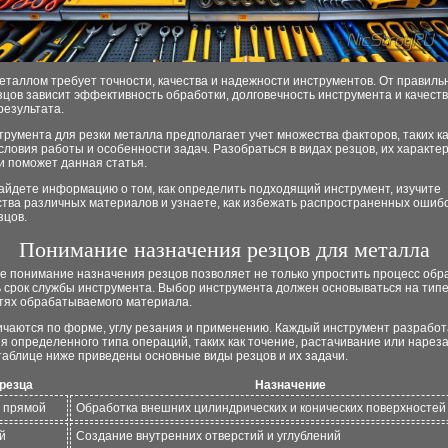
еталлом требует точности, качества и надежности инструментов. От правиль
цов зависит эффективность обработки, долговечность инструмента и качест
результата.
румента для резки металла предполагает учет множества факторов, таких ка
словия работы и особенности задач. Разобраться в видах резцов, их характе
и поможет данная статья.
айдете информацию о том, как определить подходящий инструмент, изучите
тва различных материалов и узнаете, как избежать распространенных ошиб
зцов.
Понимание назначения резцов для металла
 понимание назначения резцов позволяет не только упростить процесс обра
ь срок службы инструмента. Выбор инструмента должен основываться на тип
тях обрабатываемого материала.
ичаются по форме, углу резания и применению. Каждый инструмент разработ
 определенного типа операций, таких как точение, растачивание или нарез
таблице ниже приведены основные виды резцов и их задачи.
 резца
Назначение
 прямой
Обработка внешних цилиндрических и конических поверхностей
й
Создание внутренних отверстий и углублений