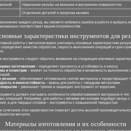
резной
Нарезание резьбы на внешних и внутренних поверхностях
й
Отделение деталей и прорезка канавок
значение каждого резца, вы сможете избежать ошибок в работе и выбрать и
аксимально соответствует вашим потребностям.
сновные характеристики инструментов для рез
тивной работы с металлом важно учитывать основные характеристики резцов
 определяют качество обработки, скорость выполнения операций и срок слу
та.
е инструмента следует обратить внимание на следующие ключевые характер
ериал изготовления
– определяет прочность и устойчивость к износу.
ма и геометрия
– влияет на точность обработки и возможность выполнения
раций.
л резания
– обеспечивает оптимальное снятие материала и предотвращает п
рдость и износостойкость
– важны для работы с твердыми металлами.
 покрытия
– уменьшает трение и защищает инструмент от коррозии.
трумента должен учитывать особенности обрабатываемого материала и тип
ых операций. Например, для работы с мягкими металлами подойдут резцы с
ния, а для твердых сплавов – инструменты с повышенной твердостью.
 сочетание этих характеристик помогает достичь высокой производительнос
бработки металла.
Материалы изготовления и их особенности