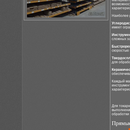
Материал и
возможнос
характерис
Наиболее 
Углеродис
имеет огра
Инструмен
сложных з
Быстрореж
скоростью
Твердосп
для обрабо
Керамичес
обеспечива
Каждый ма
инструмен
характери
Для токарн
выполнени
обработки 
Прямые