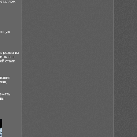
металлом.
и
венную
ть резцы из
еталлов,
ей стали.
ования
лов,
бежать
 вы