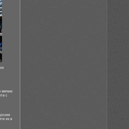
кое
е мягкие
кта с
ррозии
те их в