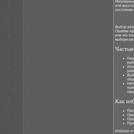
Регулярны
или восста
состоянии 
Выбор рез
Ошибки при
или его по
выборе ре
Частые
Нед
раб
Игн
раб
Выб
обр
Неп
тре
тве
Как из
Про
Оце
Про
При
Избегая э