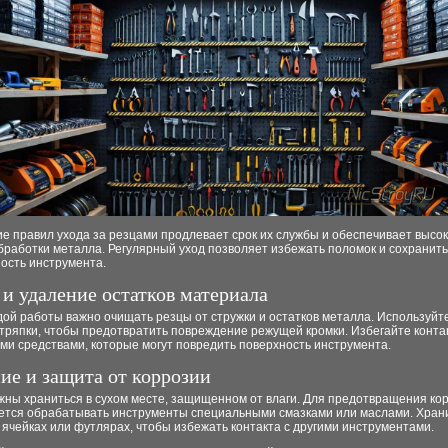
е правил ухода за резцами продлевает срок их службы и обеспечивает высо
бработки металла. Регулярный уход позволяет избежать поломок и сохранить
ость инструмента.
 и удаление остатков материала
ой работы важно очищать резцы от стружки и остатков металла. Используйт
тряпки, чтобы предотвратить повреждение режущей кромки. Избегайте конта
ми средствами, которые могут повредить поверхность инструмента.
ие и защита от коррозии
жны храниться в сухом месте, защищенном от влаги. Для предотвращения ко
ется обрабатывать инструменты специальными смазками или маслами. Храни
ячейках или футлярах, чтобы избежать контакта с другими инструментами.