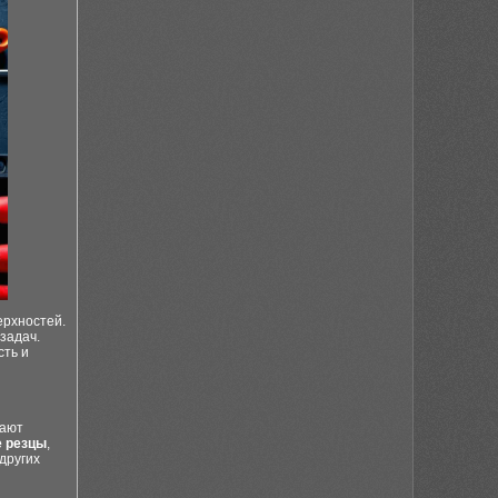
ерхностей.
задач.
сть и
вают
 резцы
,
других