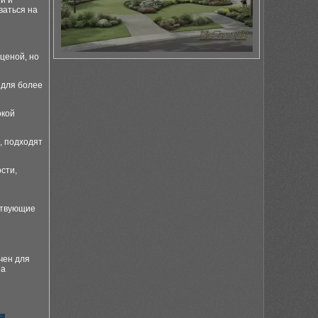
и и
ваться на
ценой, но
 для более
окой
, подходят
сти,
ствующие
чен для
па