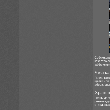
Соблюдени
качество о
эффективн
Чистка
После кажд
щетки или 
абразивны
Хранен
Резцы дол
рекоменду
отдельных 