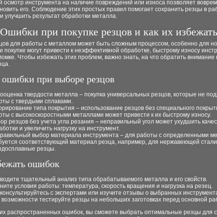
й осмотр инструмента на наличие повреждений или износа позволяет вовре
новить его. Соблюдение этих простых правил помогает сохранить резцы в ра
и улучшить результат обработки металла.
Ошибки при покупке резцов и как их избежат
цов для работы с металлом может быть сложным процессом, особенно для но
 покупке могут привести к неэффективной обработке, быстрому износу инст
ломке. Чтобы избежать этих проблем, важно знать, на что обратить внимание
зца.
 ошибки при выборе резцов
ооценка твердости металла – покупка универсальных резцов, которые не под
оты с твердыми сплавами.
орирование типа покрытия – использование резцов без специального покрыт
оты с высокоскоростными металлами может привести к их быстрому износу.
ор резцов без учета угла резания – неправильный угол может ухудшить каче
аботки и увеличить нагрузку на инструмент.
равильный выбор материала инструмента – для работы с определенными м
буется соответствующий материал резца, например, для нержавеющей стали
рдосплавные резцы.
бежать ошибок
водите тщательный анализ типа обрабатываемого металла и его свойств.
ните условия работы: температура, скорость вращения и нагрузка на резец.
консультируйтесь с экспертами или изучите отзывы о выбранных инструмент
 возможности тестируйте резцы на небольших заготовках перед основной ра
тих распространенных ошибок, вы сможете выбрать оптимальные резцы для 