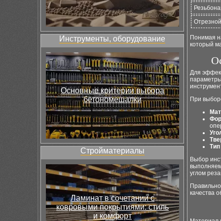
Резьбона
Отрезно
Понимая на
Инструменты, оборудование
который м
О
Для эффек
параметры
инструмен
Основные критерии выбора
бетономешалки
При выбор
Мат
Фор
опе
Уго
Тве
Тип
Стройматериалы
Выбор инс
выполняем
углом реза
Правильное
качества о
Ламинат в сочетании с
ковровыми покрытиями: стиль
и комфорт