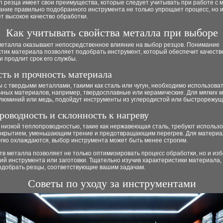
 резца имеет свои преимущества, которые следует учитывать при работе с 
ание правильно подобранного инструмента не только упрощает процесс, но 
т высокое качество обработки.
Как учитывать свойства металла при выборе
металла оказывают непосредственное влияние на выбор резцов. Понимание
стик материала позволяет подобрать инструмент, который обеспечит качест
и продлит срок его службы.
сть и прочность материала
 с твердыми металлами, такими как сталь или чугун, необходимо использова
чных материалов, например, твердосплавные или керамические. Для мягких м
алюминий или медь, подойдут инструменты из углеродистой или быстрорежущ
роводность и склонность к нагреву
 низкой теплопроводностью, такие как нержавеющая сталь, требуют использ
покрытием, уменьшающим трение и предотвращающим перегрев. Для материа
гко охлаждаются, выбор инструмента может быть менее строгим.
тв металла позволяет не только оптимизировать процесс обработки, но и из
й инструмента или заготовки. Тщательно изучив характеристики материала,
одобрать резцы, соответствующие вашим задачам.
Советы по уходу за инструментами