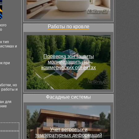
ного
Работы по кровле
во
к тип
ристиках и
Проверка зон защиты
молниезащиты на
ок при
коммерческих объектах
ботки, но
е работы и
Фасадные системы
ан для
ание
Учет ветровых и
температурных деформаций