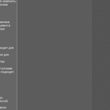
мя заменить
бочем
ь
вичков.
румента
 при
ходят для
ия для
ство
еталлами
 подходят
ах.
ботой.
своих