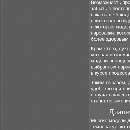
Возможность про
забыть о постоя
пока ваше блюдо
приготовлено иде
некоторые моде
пароварки, кото
более здоровым 
Кроме того, дух
которая позволя
модели оснащены
выбранных парам
в курсе процесс
Таким образом, 
удобство при пр
получать качест
станет незамен
Диапа
Многие модели 
температур, кот