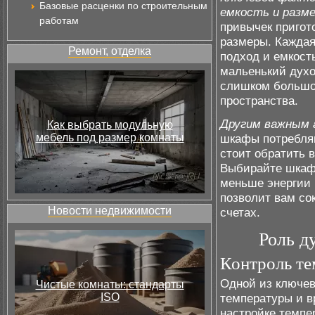
Базовые расценки по строительным
емкость и разм
работам
привычек пригот
размеры. Каждая
Ремонт, отделка
подход и емкос
мальенький духо
слишком большо
пространства.
Другим важным 
Как выбрать модульную
мебель под размер комнаты
шкафы потребляю
стоит обратить 
Выбирайте шкафы
меньше энергии 
позволит вам со
Новости недвижимости
счетах.
Роль д
Контроль те
Одной из ключев
Чистые комнаты: стандарты
ISO
температуры и в
настройке темпе