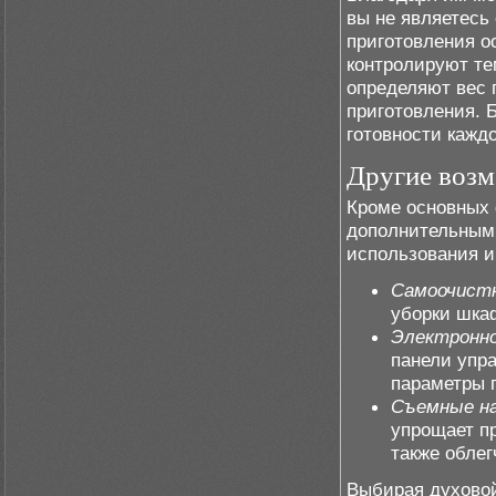
вы не являетесь
приготовления о
контролируют те
определяют вес 
приготовления. 
готовности кажд
Другие воз
Кроме основных
дополнительным
использования и
Самоочист
уборки шкаф
Электронно
панели упра
параметры 
Съемные н
упрощает п
также облег
Выбирая духово