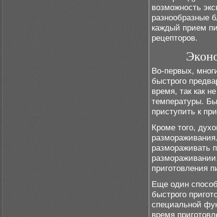
возможность экс
разнообразные б
каждый прием пи
рецепторов.
Эконо
Во-первых, мно
быстрого предва
время, так как н
температуры. Бы
приступить к пр
Кроме того, дух
размораживания.
размораживать п
размораживании.
приготовления п
Еще один способ
быстрого пригот
специальной фун
время приготовл