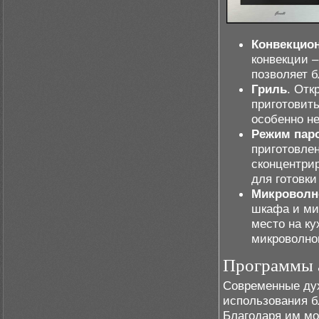
Конвекцио
конвекции –
позволяет 
Гриль
. Отк
приготовить
особенно н
Режим пар
приготовле
сконцентри
для готовки
Микроволн
шкафа и ми
место на к
микроволно
Программы а
Современные ду
использования б
Благодаря им мо