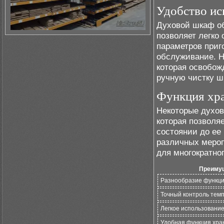
Удобство ис
Духовой шкаф о
позволяет легко
параметров приг
обслуживание. 
которая освобож
ручную чистку ш
Функция хр
Некоторые духо
которая позволя
состоянии до ее
различных мероп
для многократно
Преиму
Разнообразие функц
Точный контроль тем
Легкое использовани
Удобная функция хра