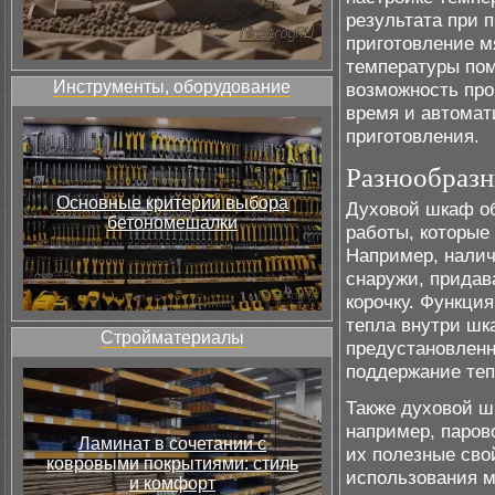
результата при 
приготовление м
температуры пом
Инструменты, оборудование
возможность про
время и автомат
приготовления.
Разнообраз
Основные критерии выбора
Духовой шкаф о
бетономешалки
работы, которые
Например, налич
снаружи, придав
корочку. Функци
тепла внутри шк
Стройматериалы
предустановленн
поддержание теп
Также духовой 
например, паров
Ламинат в сочетании с
их полезные свой
ковровыми покрытиями: стиль
использования м
и комфорт