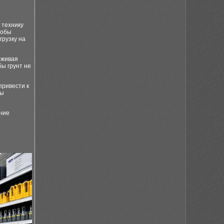
 технику
тобы
грузку на
рживая
ы грунт не
привести к
ны
ние