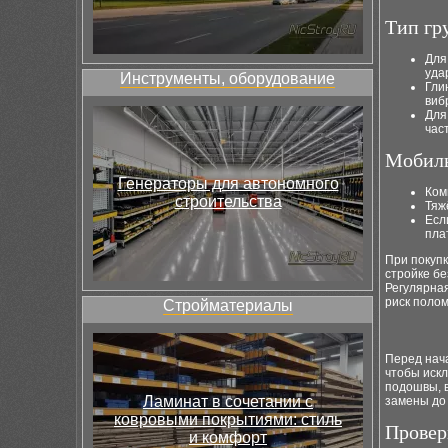
Тип гр
Для
уда
Инструменты, оборудование
Гли
виб
Для
час
Мобиль
Генераторы для автономного
Ком
строительства
Тяж
Есл
пла
При покупк
стройке бе
Регулярная
риск полом
Стройматериалы
Перед нач
чтобы искл
подошвы, 
Ламинат в сочетании с
замены до
ковровыми покрытиями: стиль
Провер
и комфорт