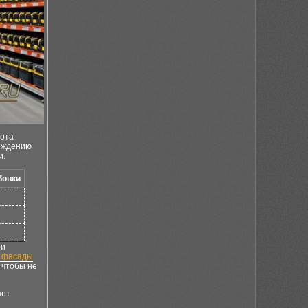
тота
реждению
и.
бовки
ри
 фасады
 чтобы не
ает