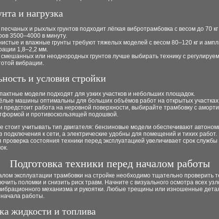
унта и нагрузка
 песчаных и рыхлых грунтов подходит лёгкая вибротрамбовка с весом до 70 кг
ров 3500–4000 в минуту.
нистые и влажные грунты требуют тяжелых моделей с весом 80–120 кг и амп
рации 1,8–2,2 мм.
 смешанных или неоднородных грунтов лучше выбирать технику с регулируе
тотой вибрации.
ность и условия стройки
пактные модели подходят для узких участков и небольших площадок.
ёлые машины оптимальны для больших объёмов работ на открытых участках
и предстоит работа на неровной поверхности, выбирайте трамбовку с амор
тформой и противоскользящей подошвой.
е стоит учитывать тип двигателя: бензиновые модели обеспечивают автоном
з подключения к сети, а электрические удобны для помещений и тихих работ.
 проверка состояния техники перед эксплуатацией увеличивает срок службы
ок.
Подготовка техники перед началом работы
алом эксплуатации трамбовки на стройке необходимо тщательно проверить т
ючить поломки и снизить риск травм. Начните с визуального осмотра всех узл
вибрационного механизма и рукоятки. Любые трещины или изношенные дета
 начала работы.
ка жидкости и топлива