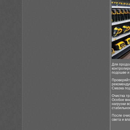
Для продо
контролиро
подошве и
Проверяйте
рекомендуе
Смазка по
Очистка тр
Особое вн
нагрузки 
стабильное
После очис
света и вл