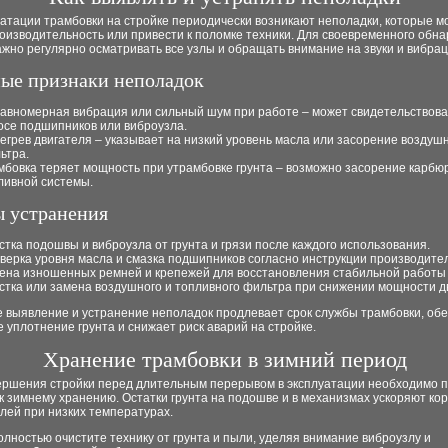
атации трамбовки на стройке периодически возникают неполадки, которые м
оизводительность или привести к поломке техники. Для своевременного обн
жно регулярно осматривать все узлы и обращать внимание на звуки и вибра
ые признаки неполадок
авномерная вибрация или сильный шум при работе – может свидетельствова
осе подшипников или виброузла.
егрев двигателя – указывает на низкий уровень масла или засорение воздуш
ьтра.
мбовка теряет мощность при утрамбовке грунта – возможно засорение карбю
ливной системы.
 устранения
стка подошвы и виброузла от грунта и грязи после каждого использования.
верка уровня масла и смазка подшипников согласно инструкции производите
ена изношенных ремней и крепежей для восстановления стабильной работы 
стка или замена воздушного и топливного фильтра при снижении мощности д
е выявление и устранение неполадок продлевает срок службы трамбовки, об
 уплотнение грунта и снижает риск аварий на стройке.
Хранение трамбовки в зимний период
ершения стройки перед длительным перерывом в эксплуатации необходимо п
к зимнему хранению. Остатки грунта на подошве и в механизмах ускоряют ко
лей при низких температурах.
лностью очистите технику от грунта и пыли, уделяя внимание виброузлу и