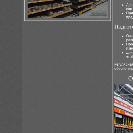
Для
соо
При
пре
Подгот
Очи
рав
Про
изн
Для
что
Регулярная
обеспечив
О