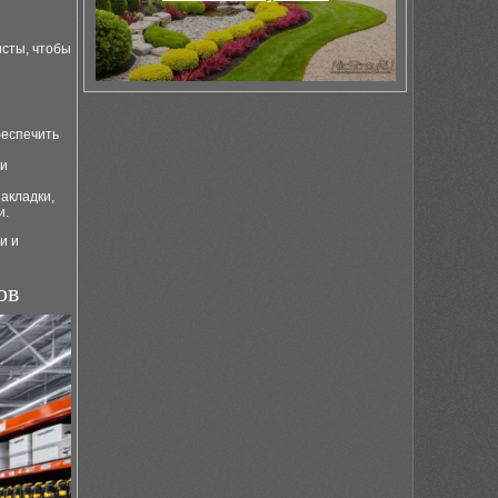
исты, чтобы
беспечить
ли
акладки,
и.
и и
ов