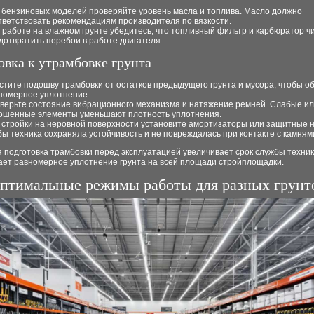
 бензиновых моделей проверяйте уровень масла и топлива. Масло должно
тветствовать рекомендациям производителя по вязкости.
 работе на влажном грунте убедитесь, что топливный фильтр и карбюратор ч
дотвратить перебои в работе двигателя.
овка к утрамбовке грунта
стите подошву трамбовки от остатков предыдущего грунта и мусора, чтобы о
номерное уплотнение.
верьте состояние вибрационного механизма и натяжение ремней. Слабые и
ошенные элементы уменьшают плотность уплотнения.
 стройки на неровной поверхности установите амортизаторы или защитные н
бы техника сохраняла устойчивость и не повреждалась при контакте с камням
 подготовка трамбовки перед эксплуатацией увеличивает срок службы техник
ает равномерное уплотнение грунта на всей площади стройплощадки.
птимальные режимы работы для разных грунт