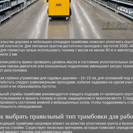
ельстве дорожек и небольших площадок трамбовка помогает уплотнить грунт
й плотности. Для песчаных грунтов достаточно проходов с частотой 3500–4
а для глинистых лучше использовать технику с весом не менее 80 кг и амплиту
коло 2 мм.
алом работы важно проверить уровень масла и состояние уплотнительных эл
ная смазка двигателя или изношенные подшипники уменьшают ресурс техни
т риск поломок.
я глубина утрамбовки для садовых дорожек – 10–15 см, для оснований под п
Работать следует равномерными проходами, избегая задержек на одном учас
росел и не образовались пустоты.
льной службы трамбовки рекомендуется очищать подошву от налипшего грун
пользования и хранить технику в сухом, защищённом от морозов месте. След
 проверять состояние ремней и вибрационных узлов, чтобы поддерживать ст
тельность оборудования.
к выбрать правильный тип трамбовки для раб
ходящей трамбовки напрямую влияет на качество уплотнения грунта и безоп
ии на стройке. Существует несколько критериев, которые помогают определи
й вариант техники для конкретных задач.