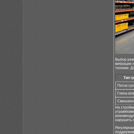
Выбор режи
вибрации 
техники. Д
Тип г
Песок су
Глина вл
Смешанны
На стройке
утрамбовк
рекоменду
нарушить с
Регулярна
поддержив