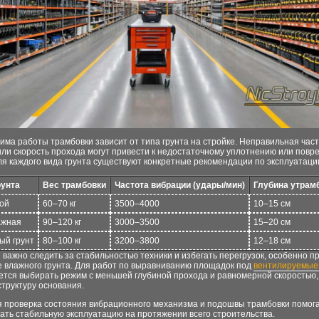
ма работы трамбовки зависит от типа грунта на стройке. Неправильная час
или скорость прохода могут привести к недостаточному уплотнению или пов
ля каждого вида грунта существуют конкретные рекомендации по эксплуатаци
рунта
Вес трамбовки
Частота вибрации (удары/мин)
Глубина утрам
хой
60–70 кг
3500–4000
10–15 см
ажная
90–120 кг
3000–3500
15–20 см
й грунт
80–100 кг
3200–3800
12–18 см
 важно следить за стабильностью техники и избегать перегрузок, особенно п
е влажного грунта. Для работ по выравниванию площадок под
вентилируемые
ется выбирать режим с меньшей глубиной прохода и равномерной скоростью,
труктуру основания.
я проверка состояния вибрационного механизма и подошвы трамбовки помог
ать стабильную эксплуатацию на протяжении всего строительства.