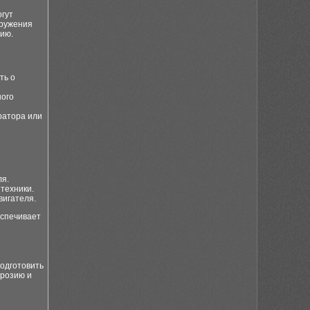
огут
аружения
цию.
ть о
ного
ратора или
ля.
техники.
вигателя.
еспечивает
одготовить
ррозию и