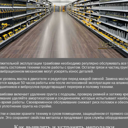
лжительной эксплуатации трамбовки необходимо регулярно обслуживать все 
вать состояние техники после работы с грунтом. Остатки грязи и частиц грун
 вибрационном механизме могут ускорять износ деталей.
 уровень масла в двигателе и редукторе перед каждой сменой. Замена масл
тся каждые 50 часов работы или после интенсивной эксплуатации на влажно
дшипников и виброузлов предотвращает перегрев и поломку техники.
амбовки включает удаление грунта с подошвы, проверку ремней и затяжку кр
имание уделяйте амортизаторам и соединениям, которые испытывают наиб
во время работы. Своевременное обслуживание снижает риск поломок и обесп
 уплотнение грунта на стройке.
тки и смазки храните технику в сухом помещении, защищённом от прямого с
аги. Это сохраняет свойства металла и продлевает срок службы оборудования
Как выявлять и устранять неполадки