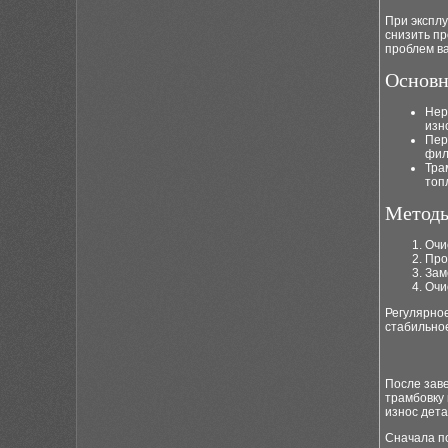
При эксплу
снизить пр
проблем ва
Основн
Нер
изн
Пер
фил
Тра
топ
Методы
Очи
Про
Зам
Очи
Регулярно
стабильное
После зав
трамбовку 
износ дета
Сначала по