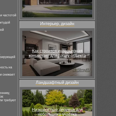
 и частотой
литудой
Интерьер, дизайн
мой
Как строится интерьерная
.
концепция для luxury-объекта
тизирующей
ность на
 и снижает
Ландшафтный дизайн
ехнику,
ов:
ли требуют
Низкорослые деревья для
небольшого участка