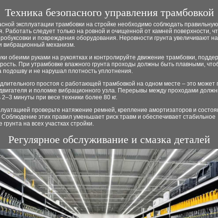
Техника безопасного управления трамбовкой
асной эксплуатации трамбовки на стройке необходимо соблюдать правильную
. Работать следует только на ровной и очищенной от камней поверхности, ч
робуксовки и повреждения оборудования. Неровности грунта увеличивают на
 и вибрационный механизм.
ки обеими руками на рукоятках и контролируйте движение трамбовки, подде
рость. При утрамбовке влажного грунта проходы должны быть плавными, чтоб
а подошву и не нарушал плотность уплотнения.
длительного простоя с работающей трамбовкой на одном месте – это может 
 двигателя и поломке вибрационного узла. Перерывы между проходами долж
 2–3 минуты при весе техники более 80 кг.
плуатацией проверьте натяжение ремней, крепление амортизаторов и состоя
. Соблюдение этих правил уменьшает риск травм и обеспечивает стабильное
 грунта на всех участках стройки.
Регулярное обслуживание и смазка деталей