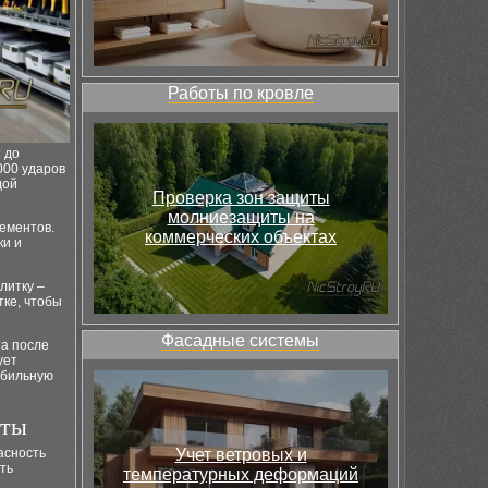
Работы по кровле
 до
000 ударов
дой
Проверка зон защиты
молниезащиты на
ементов.
коммерческих объектах
ки и
литку –
тке, чтобы
Фасадные системы
та после
ует
абильную
оты
асность
Учет ветровых и
ть
температурных деформаций