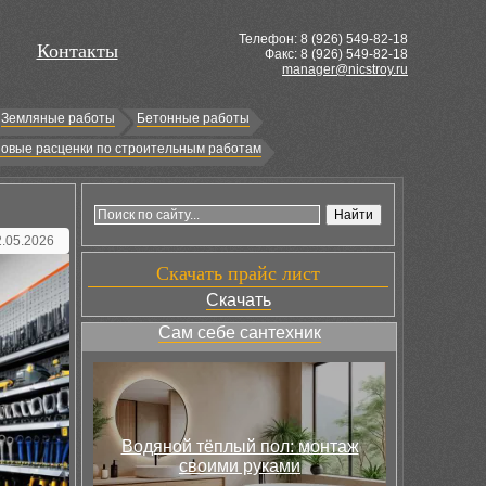
Телефон: 8 (
926
) 549-82-18
Контакты
Факс: 8 (926) 549-82-18
manager@nicstroy.ru
Земляные работы
Бетонные работы
овые расценки по строительным работам
2.05.2026
Скачать прайс лист
Скачать
Сам себе сантехник
Водяной тёплый пол: монтаж
своими руками