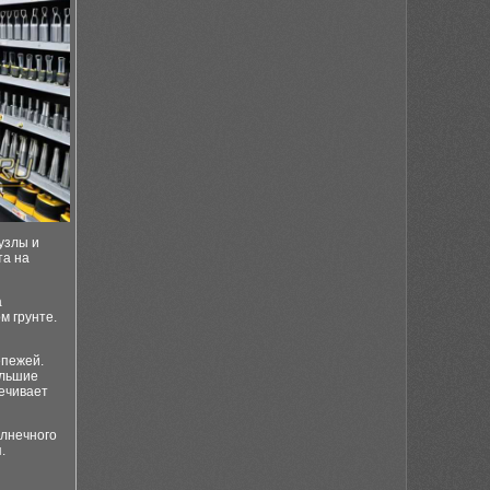
узлы и
та на
а
м грунте.
епежей.
ольшие
ечивает
олнечного
.