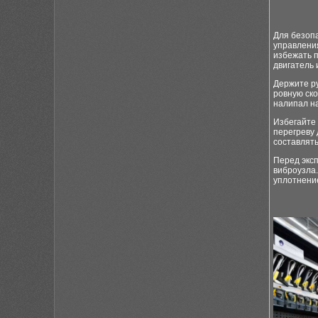
Для безоп
управления
избежать п
двигатель
Держите ру
ровную ско
налипал н
Избегайте 
перегреву
составлять
Перед экс
виброузла
уплотнение