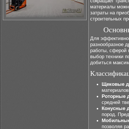
сокращает транс
материалы можно
затраты на прио
строительных пр
Основны
Для эффективной
разнообразное 
работы, сферой
выбор техники п
добиться макси
Классифика
Щековые д
материалов
Роторные 
средней тв
Конусные 
пород. Пре
Мобильные
позволяя ра