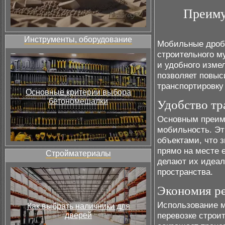
Преиму
Инструменты, оборудование
Мобильные дроби
строительного м
и удобного изме
позволяет повыс
транспортировку
Основные критерии выбора
бетономешалки
Удобство тр
Основным преим
мобильность. Эт
объектами, что 
прямо на месте 
Стройматериалы
делают их идеал
пространства.
Экономия ре
Использование м
Как выбрать наличники для
перевозке строи
дверей