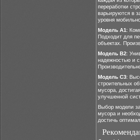
каждая из котор
переработки стр
варьируются в з
уровня мобильно
Модель A1
: Ком
Подходит для пе
объектах. Произв
Модель B2
: Уни
надежностью и с
Производительнос
Модель C3
: Выс
строительных об
мусора, достига
улучшенной сист
Выбор модели за
мусора и необхо
достичь оптимал
Рекоменда