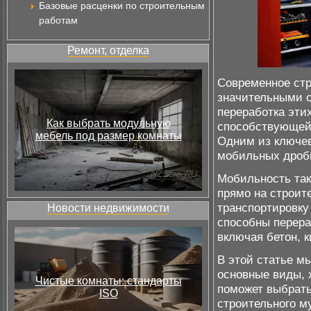
Базовые расценки по строительным
работам
Ремонт, отделка
Современное стр
значительными 
переработка эти
Как выбрать модульную
способствующей 
мебель под размер комнаты
Одним из ключев
мобильных дроб
Мобильность так
прямо на строит
транспортировку
Новости недвижимости
способны перера
включая бетон, к
В этой статье м
основные виды, 
Чистые комнаты: стандарты
поможет выбрат
ISO
строительного м