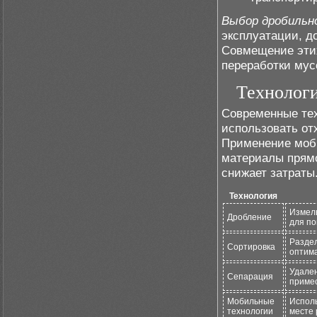
Выбор дробильно
эксплуатации, д
Совмещение этих
переработки мус
Технологи
Современные те
использовать от
Применение моб
материалы прямо
снижает затраты
Технология
Измел
Дробление
для по
Раздел
Сортировка
оптима
Удален
Сепарация
примес
Мобильные
Исполь
технологии
месте 