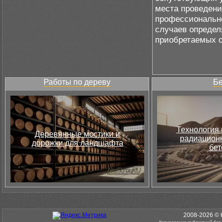
места проведени
профессионально
случаев определ
приобретаемых 
Работы по дереву
Бе
Технология 
Деревянные мостики и
радиацион
дорожки для ландшафта
бет
2008-2026 © 