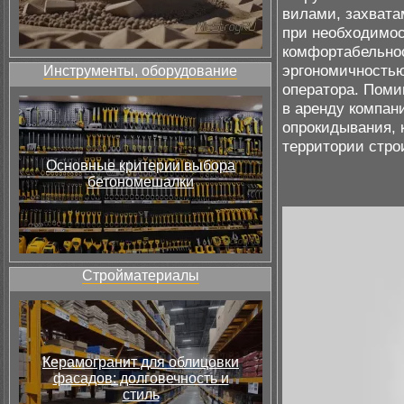
вилами, захвата
при необходимос
комфортабельнос
эргономичностью
Инструменты, оборудование
оператора. Поми
в аренду компан
опрокидывания, 
территории стро
Основные критерии выбора
бетономешалки
Стройматериалы
Керамогранит для облицовки
фасадов: долговечность и
стиль