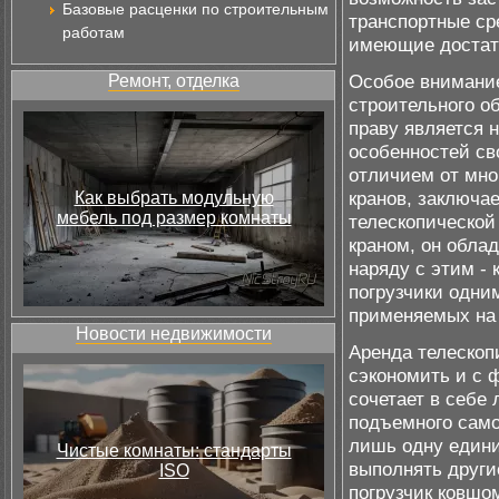
Базовые расценки по строительным
транспортные с
работам
имеющие достат
Особое внимание
Ремонт, отделка
строительного об
праву является 
особенностей св
отличием от мно
кранов, заключа
Как выбрать модульную
мебель под размер комнаты
телескопической
краном, он обла
наряду с этим -
погрузчики одни
применяемых на 
Новости недвижимости
Аренда телескоп
сэкономить и с 
сочетает в себе 
подъемного само
лишь одну едини
Чистые комнаты: стандарты
выполнять други
ISO
погрузчик ковшо