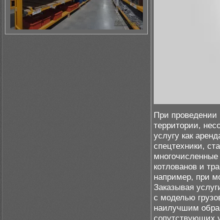
При проведении 
территории, нес
услугу как арен
спецтехники, ст
многочисленные 
котлованов и тр
например, при м
Заказывая услуг
с моделью грузов
наилучшим образ
сопутствующих у