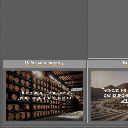
Работы по дереву
Бе
Технология 
Деревянные мостики и
радиацион
дорожки для ландшафта
бет