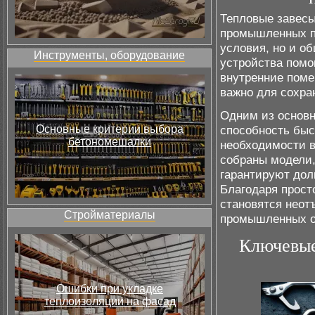
Тепловые завес
промышленных п
условия, но и о
Инструменты, оборудование
устройства помо
внутренние поме
важно для сохра
Одним из основн
Основные критерии выбора
способность быс
бетономешалки
необходимости в
собраны модели,
гарантируют дол
Благодаря прост
становятся неот
Стройматериалы
промышленных о
Ключевые
Ошибки при укладке
теплоизоляции на фасад