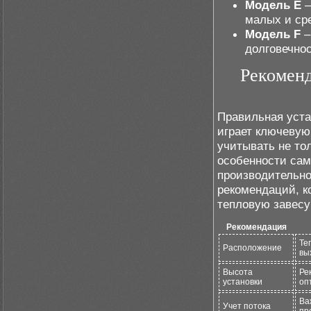
Модель E
–
малых и ср
Модель F
–
долговечно
Рекоменд
Правильная уст
играет ключевую
учитывать не тол
особенности сам
производительно
рекомендаций, к
тепловую завесу
Рекомендация
Те
Расположение
вы
Высота
Ре
установки
оп
Ва
Учет потока