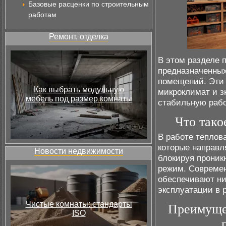
Базовые расценки по строительным
работам
Ремонт, отделка
В этом разделе 
предназначенны
помещений. Эти 
Как выбрать модульную
микроклимат и з
мебель под размер комнаты
стабильную рабо
Что тако
В работе теплов
которые направл
Новости недвижимости
блокируя проник
режим. Совреме
обеспечивают ни
эксплуатации в
Чистые комнаты: стандарты
Преимущес
ISO