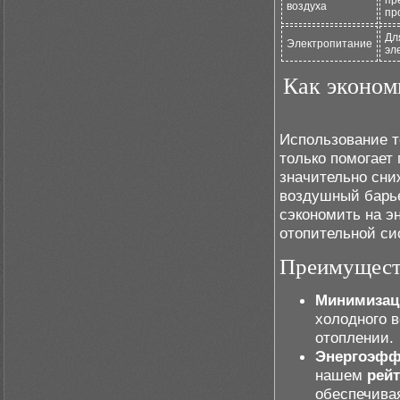
пр
воздуха
пр
Дл
Электропитание
эл
Как эконом
Использование 
только помогает
значительно сни
воздушный барье
сэкономить на э
отопительной си
Преимуществ
Минимизац
холодного 
отоплении.
Энергоэфф
нашем
рейт
обеспечива