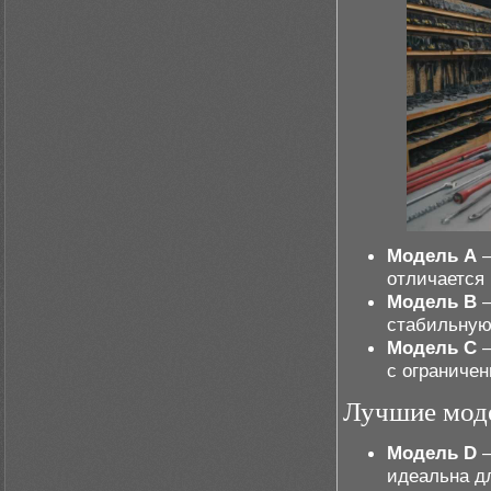
Модель A
–
отличается
Модель B
–
стабильную
Модель C
–
с ограниче
Лучшие моде
Модель D
–
идеальна д