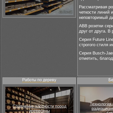
Рассматривая ро
четкости линий 
неповторимый ди
АВВ розетки сери
друг от друга. В
Серия Future Lin
строгого стиля и
Серия Busch-Jae
отметить, благод
Работы по дереву
Бе
Технология 
Сравнение плотности пород
радиацион
древесины