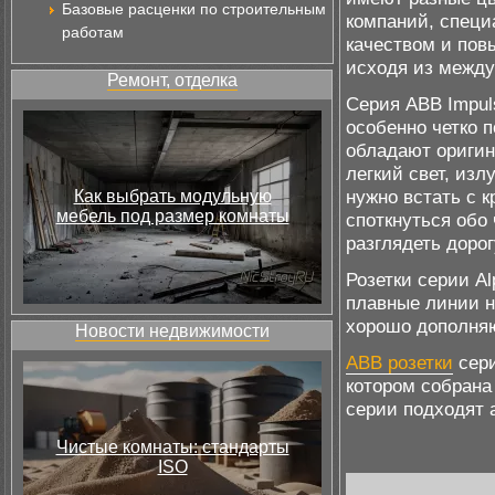
Базовые расценки по строительным
компаний, специ
работам
качеством и пов
исходя из между
Ремонт, отделка
Серия АВВ Impul
особенно четко 
обладают оригин
легкий свет, из
нужно встать с к
Как выбрать модульную
мебель под размер комнаты
споткнуться обо 
разглядеть дорог
Розетки серии A
плавные линии н
хорошо дополняю
Новости недвижимости
АВВ розетки
сери
котором собрана
серии подходят 
Чистые комнаты: стандарты
ISO