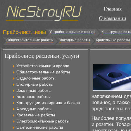
Главная
О компании
Прайс-лист, цены
Устройство крыши и кровли
Конструкции из к
Общестроительные работы
Фасадные работы
Кровельные работы
Прайс-лист, расценки, услуги
Устройство крыши и кровли
Общестроительные работы
Отделочные работы
Столярные работы
Земляные работы
напряжением для
Бетонные работы
новинок, а такж
Конструкции из кирпича и блоков
представлена во
Фасадные работы
Кровельные работы
Наиболее попул
Электромонтажные работы
и розетки. Това
Сантехнические работы
имеют разные цв