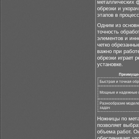
металлических ф
обрезки и укора
этапов в процесс
Одним из основн
точность обрабо
элементов и инн
четко обрезанны
важно при работ
обрезки играет 
установке.
Преимуще
Быстрая и точная об
Мощные и надежные 
Разнообразие модел
задач
Ножницы по мета
позволяет выбра
объема работ. О
обеспечивает уд