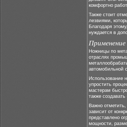
комфортно работ
Также стоит отм
лезвиями, котор
Благодаря этому
нуждается в доп
Применение
Ножницы по мета
отраслях промы
металлообрабат
автомобильной о
Использование н
упростить проце
мастерам быстро
также создавать
Важно отметить,
зависит от конк
представлено ог
мощности, разме