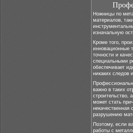
Профе
Ножницы по мета
материалов, так
инструментальны
изначальную остр
Кроме того, про
инновационные т
точности и каче
специальными р
обеспечивает ид
никаких следов 
Профессионально
важно в таких о
строительство, 
может стать при
некачественная 
разрушению мат
Поэтому, если в
работы с металл