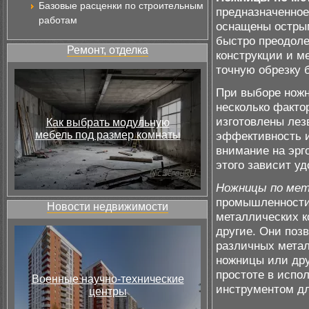
Базовые расценки по строительным
предназначенное
работам
оснащены острым
быстро преодоле
Ремонт, отделка
конструкции и м
точную обрезку 
При выборе ножн
несколько факто
изготовлены лез
Как выбрать модульную
мебель под размер комнаты
эффективность и
внимание на эрг
этого зависит у
Ножницы по ме
промышленности
Новости недвижимости
металлических к
другие. Они поз
различных метал
ножницы или дру
простоте в испо
Военные научно-технические
инструментом дл
центры