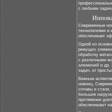
профессиональны
с любыми задача
Иннова
Современные но
технологиями и 
обеспечивает эф
Одной из основн
режущих элемент
обработку метал
с различными ма
алюминий и др. 
задач, от прост
Важным аспектом
ножниц. Соврем
сплавы и стали,
большие нагрузк
протяжении длит
обеспечивают на