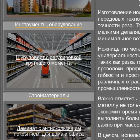
Изготовление но
передовых техно
Инструменты, оборудование
точности реза. 
мелкими деталям
минимальное воз
Ножницы по мет
универсальность
Шуруповёрт с регулировкой
таких как резка 
крутящего момента
проволоки, проф
гибкости и прос
различных отрас
промышленность,
Стройматериалы
Важно отметить,
металлу не тольк
экономит время 
выполнить больш
важно при массо
Ламинат с антискользящим
покрытием: для дома и офиса
В целом, исполь