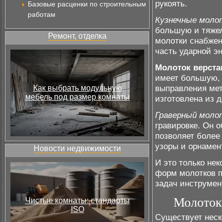
рукоять.
Базовые расценки по строительным
работам
Кузнечные мол
большую и тяжел
Ремонт, отделка
молотки снабжен
часть ударной э
Молоток верст
имеет большую, 
выправления мет
Как выбрать модульную
мебель под размер комнаты
изготовлена из д
Граверный моло
гравировке. Он 
позволяет более
узоры и орнамен
Новости недвижимости
И это только не
форм молотков 
задач инструмен
Молоток
Чистые комнаты: стандарты
ISO
Существует неск