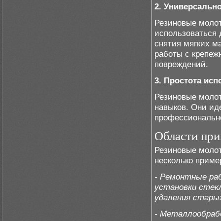
2. Универсальн
Резиновые молот
использоваться 
снятия мягких м
работы с крепеж
повреждений.
3. Простота ис
Резиновые молот
навыков. Они ид
профессиональн
Области при
Резиновые молот
несколько приме
- Ремонтные ра
установки стекл
удаления стары
- Металлообраб