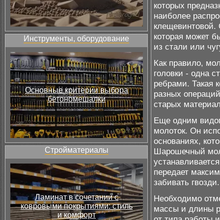
которых предназ
наиболее распро
клещевинтовой. 
которая может б
Инструменты, оборудование
из стали или чуг
Как правило, мо
головки - одна с
ребрами. Такая 
Основные критерии выбора
разных операций 
бетономешалки
старых материал
Еще одним видо
молоток. Он исп
основаниях, кот
Стройматериалы
Шарошечный моло
устанавливается
передает максим
забивать гвозди.
Ламинат в сочетании с
Необходимо отме
ковровыми покрытиями: стиль
массы и длины р
и комфорт
от типа работы 