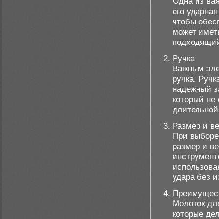
Одна из ва
его ударная
чтобы обесп
может имет
подходящий
Ручка
Важным эле
ручка. Ручк
надежный за
который не 
длительной
Размер и в
При выборе
размер и ве
инструмент
использова
удара без 
Преимущес
Молоток дл
которые де