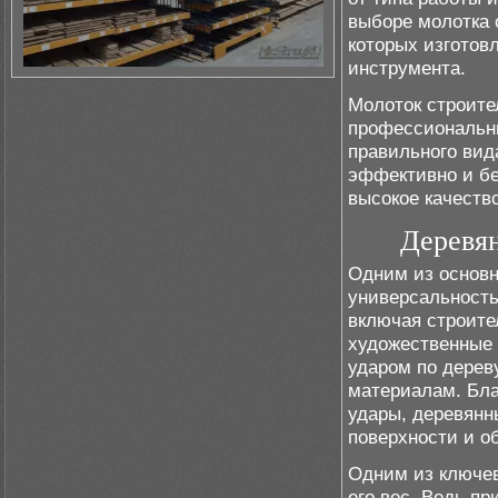
выборе молотка 
которых изготовл
инструмента.
Молоток строит
профессиональн
правильного вид
эффективно и бе
высокое качество
Деревя
Одним из основн
универсальность
включая строите
художественные 
ударом по дерев
материалам. Бла
удары, деревян
поверхности и о
Одним из ключев
его вес. Ведь п