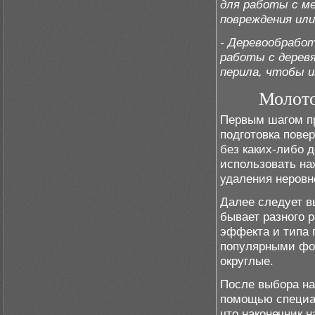
для работы с м
повреждения или
- Деревообработ
работы с дерев
перила, чтобы 
Молото
Первым шагом пр
подготовка пове
без каких-либо 
использовать на
удаления неровн
Далее следует в
бывает разного 
эффекта и типа 
популярными фор
округлые.
После выбора на
помощью специа
что наконечник 