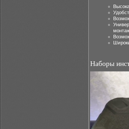
Высока
Удобст
Возмож
Универ
монтаж
Возмож
Широки
Наборы инс