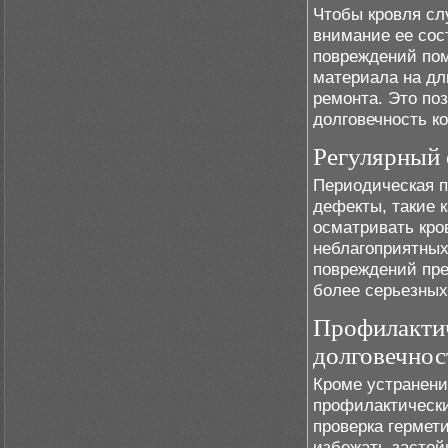
Чтобы кровля сл
внимание ее сос
повреждений пом
материала на дл
ремонта. Это по
долговечность к
Регулярный 
Периодическая п
дефекты, такие 
осматривать кро
неблагоприятных
повреждений пре
более серьезных
Профилактич
долговечнос
Кроме устранени
профилактически
проверка гермет
избежать застой