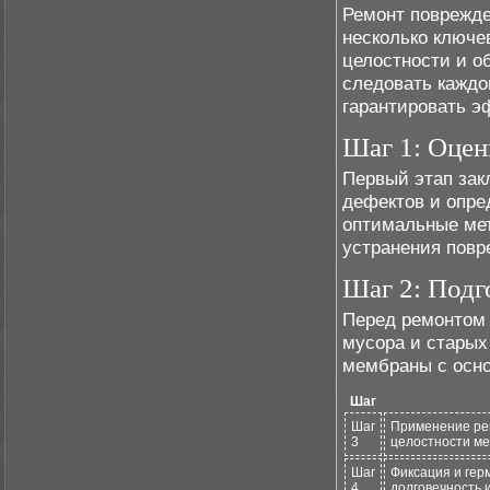
Ремонт поврежде
несколько ключе
целостности и о
следовать каждо
гарантировать э
Шаг 1: Оцен
Первый этап зак
дефектов и опре
оптимальные ме
устранения повр
Шаг 2: Подг
Перед ремонтом 
мусора и старых
мембраны с осно
Шаг
Шаг
Применение рем
3
целостности м
Шаг
Фиксация и гер
4
долговечность и