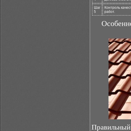
Шаг
Контроль качес
5
работ.
Особенно
Правильный 