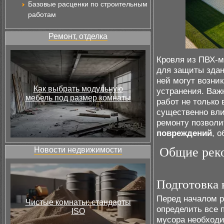
Базовые расценки по строительным
работам
Ремонт, отделка
Кровля из ПВХ-
для защиты здан
ней могут возни
Как выбрать модульную
устранения. Важ
мебель под размер комнаты
работ не только
существенно вли
ремонту позволи
повреждений
, 
Общие реко
Новости недвижимости
Подготовка 
Перед началом р
Чистые комнаты: стандарты
определить все 
ISO
мусора необходи