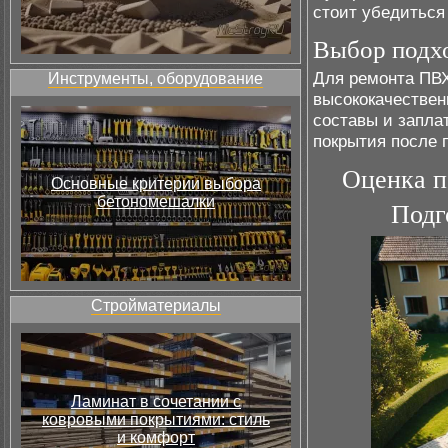
стоит убедиться
Выбор подх
Для ремонта ПВХ
Инструменты, оборудование
высококачестве
составы и запла
покрытия после 
Оценка п
Основные критерии выбора
бетономешалки
Подг
Стройматериалы
Ламинат в сочетании с
ковровыми покрытиями: стиль
и комфорт