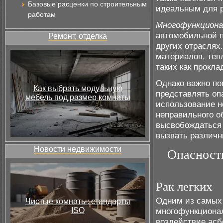
Базовые расценки по строительным
идеальным для 
работам
Многофункциона
автомобильной п
Ремонт, отделка
других отраслях
материалов, теп
таких как прокла
Однако важно по
Как выбрать модульную
представлять оп
мебель под размер комнаты
использование н
неправильного о
высвобождаться 
вызвать различн
Новости недвижимости
Опасност
Рак легких
Одним из самых 
Чистые комнаты: стандарты
ISO
многофункционал
воздействие асб