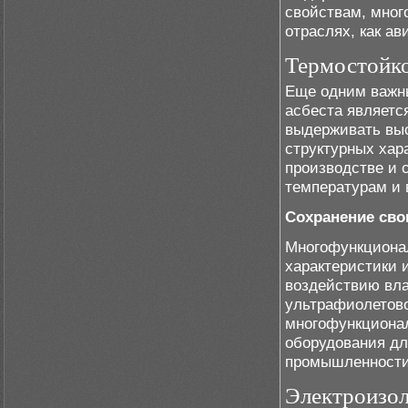
свойствам, мног
отраслях, как а
Термостойко
Еще одним важн
асбеста является
выдерживать выс
структурных хар
производстве и 
температурам и 
Сохранение сво
Многофункционал
характеристики 
воздействию вла
ультрафиолетово
многофункционал
оборудования дл
промышленности
Электроизол