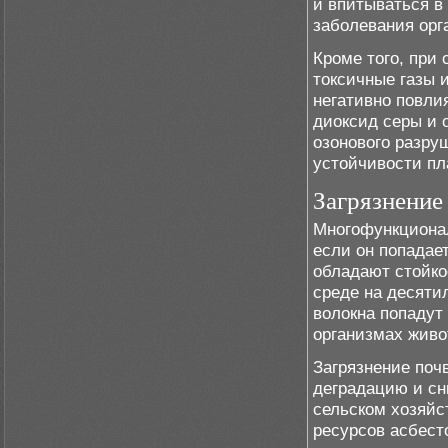
и впитываться в 
заболевания орг
Кроме того, при
токсичные газы 
негативно повли
диоксид серы и 
озонового разруш
устойчивости пл
Загрязнение
Многофункционал
если он попадае
обладают стойко
среде на десятил
волокна попадут 
организмах живо
Загрязнение поч
деградацию и сн
сельском хозяйс
ресурсов асбест