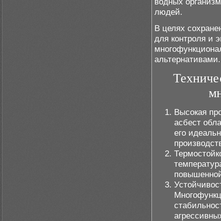
водных организм
людей.
В целях сохран
для контроля и 
многофункционал
альтернативами.
Техниче
мн
Высокая пр
асбест обла
его идеаль
производст
Термостойк
температура
повышенной
Устойчивос
Многофункц
стабильнос
агрессивны