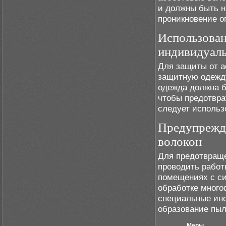
и должны быть н
проникновение о
Использован
индивидуал
Для защиты от а
защитную одежд
одежда должна б
чтобы предотвра
следует использ
Предупрежде
волокон
Для предотвраще
проводить работ
помещениях с си
обработке много
специальные ин
образование пыл
Меры