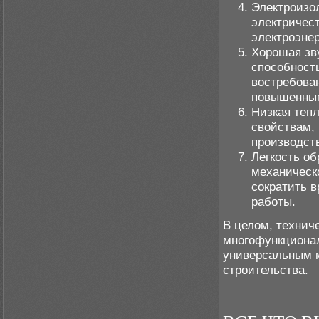
Электроизо
электричест
электроэнер
Хорошая зв
способность
востребова
повышенным
Низкая теп
свойствам,
производст
Легкость об
механическ
сократить 
работы.
В целом, технич
многофункционал
универсальным 
строительства.