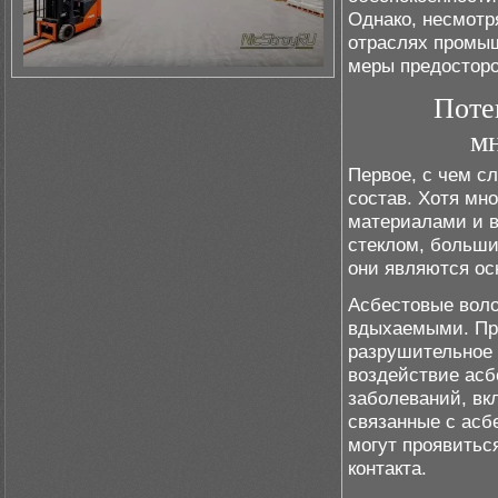
Однако, несмотря
отраслях промы
меры предосторо
Поте
мн
Первое, с чем с
состав. Хотя мн
материалами и в
стеклом, больши
они являются ос
Асбестовые воло
вдыхаемыми. При
разрушительное 
воздействие асб
заболеваний, вкл
связанные с асб
могут проявитьс
контакта.