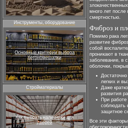
злокачественных
много лет после
смертностью.
Инструменты, оборудование
Фиброз и пл
Помимо рака лег
развитие фиброз
собой воспалите
Основные критерии выбора
проникают в тка
бетономешалки
заболевание, в 
оболочки, покры
Достаточно
легких и в
Даже кратк
Стройматериалы
развития р
При работе
соблюдать 
защитное с
Как выбрать наличники для
Все эти фактор
дверей
обеспокоенности