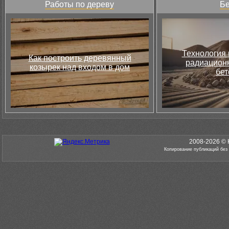
Работы по дереву
Бе
Технология 
Как построить деревянный
радиацион
козырек над входом в дом
бет
2008-2026 © 
Копирование публикаций без