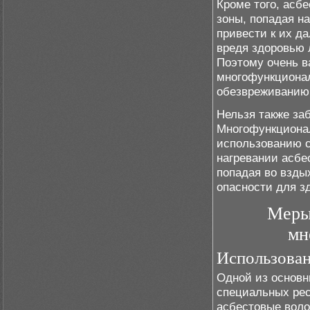
Кроме того, асб
зоны, попадая н
привести к их д
вредя здоровью 
Поэтому очень в
многофункциона
обезвреживанию 
Нельзя также за
Многофункционал
использованию с
нагревании асбе
попадая во взды
опасности для з
Меры
мн
Использован
Одной из основн
специальных рес
асбестовые воло