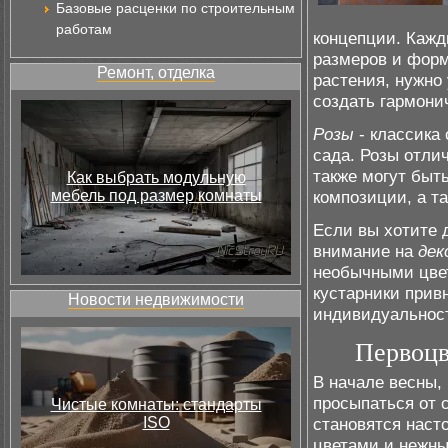
Базовые расценки по строительным
работам
концепции. Кажд
размеров и форм
Ремонт, отделка
растения, нужно
создать гармони
Розы
- классика 
сада. Розы отли
также могут быт
Как выбрать модульную
мебель под размер комнаты
композиции, а та
Если вы хотите д
внимание на
дек
необычными цве
кустарники прив
Новости недвижимости
индивидуальнос
Первоцв
В начале весны,
просыпаться от с
Чистые комнаты: стандарты
ISO
становятся наст
цветами и нежны