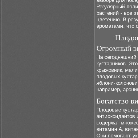
выборе для поса
Регулярный поли
растений - все 
цветению. В рез
ароматами, что 
Плодов
Огромный в
На сегодняшний 
кустарников. Это
крыжовник, мали
плодовых кустар
яблони-колонови
например, арони
Богатство в
Плодовые кустар
антиоксидантов 
содержат множес
витамин А, вита
Они помогают ук