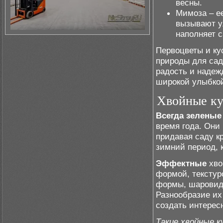
весны.
Мимоза – е
вызывают ул
наполняет с
Первоцветы и ку
природы для сад
радость и надеж
широкой улыбко
Хвойные ку
Всегда зеленые
время года. Они
придавая саду к
зимний период, 
Эффектные
хво
формой, текстур
формы, шаровид
Разнообразие их
создать интерес
Такие хвойные ку