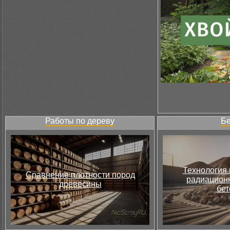
Работы по дереву
Бе
Технология 
Сравнение плотности пород
радиацион
древесины
бет