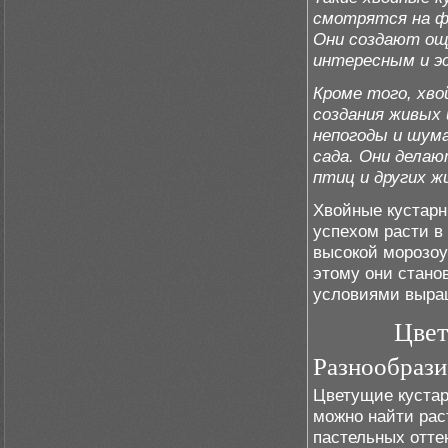
смотрятся на ф
Они создают ощу
интересным и 
Кроме того, хв
создания живых
непогоды и шум
сада. Они дела
птиц и других ж
Хвойные кустарн
успехом расти в
высокой морозоу
этому они стано
условиями выра
Цвет
Разнообрази
Цветущие кустар
можно найти рас
пастельных отте