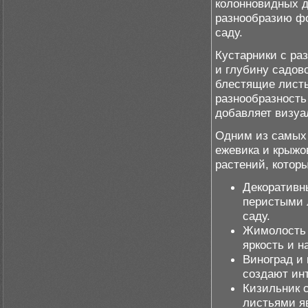
колонновидных д
разнообразию фо
саду.
Кустарники с ра
и глубину садов
блестящие листь
разнообразность
добавляет визуа
Одним из самых 
ежевика и крыжо
растений, котор
Декоративн
перистыми 
саду.
Жимолость 
яркость и н
Виноград и
создают ин
Кизильник 
листьями я