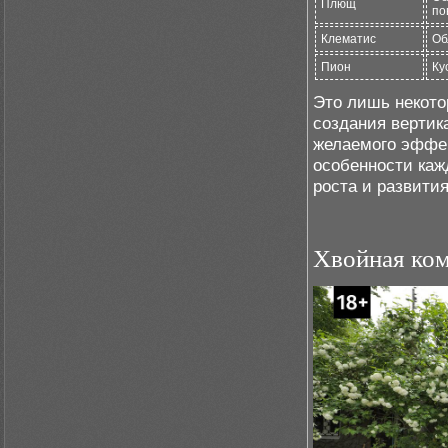
Плющ
по
Клематис
Об
Пион
Ку
Это лишь некото
создания вертик
желаемого эффек
особенности каж
роста и развития
Хвойная ком