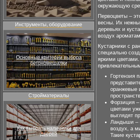
окружающую сре
Первоцветы – эт
весны. Их нежны
Инструменты, оборудование
деревьях и куст
воздух ароматам
Кустарники с ран
специально созд
Основные критерии выбора
яркими цветами.
бетономешалки
привлекательным
Гортензия п
представите
оранжевые 
пространст
Стройматериалы
Форзиция –
цветами уже
выглядят п
Ландыши – 
воздух, а 
Как выбрать наличники для
дверей
Такие куст