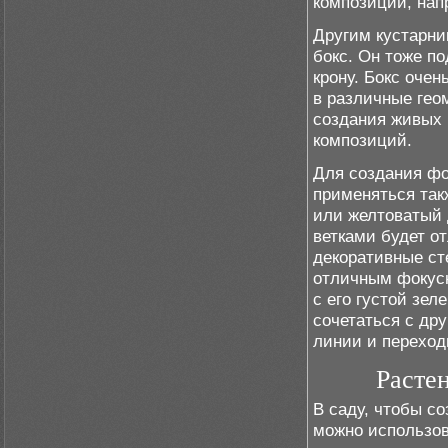
композиции, нап
Другим кустарни
бокс. Он тоже п
крону. Бокс оче
в различные гео
создания живых 
композиций.
Для создания фо
применяться так
или желтоватый 
ветками будет о
декоративные ст
отличным фокус
с его густой зе
сочетаться с др
линии и переход
Расте
В саду, чтобы с
можно использов