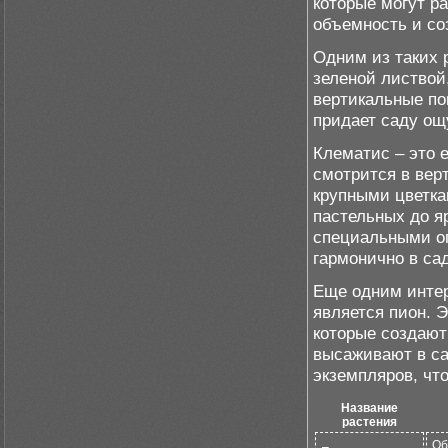
которые могут р
объемность и со
Одним из таких 
зеленой листвой
вертикальные по
придает саду ощ
Клематис – это 
смотрится в вер
крупными цветка
пастельных до я
специальными оп
гармонично в сад
Еще одним инте
является пион. 
которые создают
высаживают в са
экземпляров, чт
Название
растения
Об