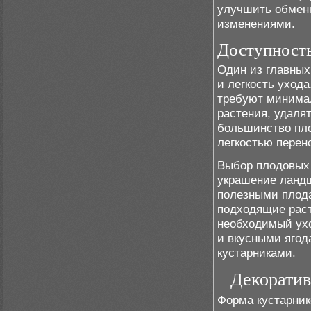
улучшить обменн
изменениями.
Доступность
Один из главных
и легкость уход
требуют минимал
растения, удалят
большинство пло
легкостью перен
Выбор плодовых 
украшение ландш
полезными плода
подходящие раст
необходимый ухо
и вкусными ягод
кустарниками.
Декоратив
Форма кустарник