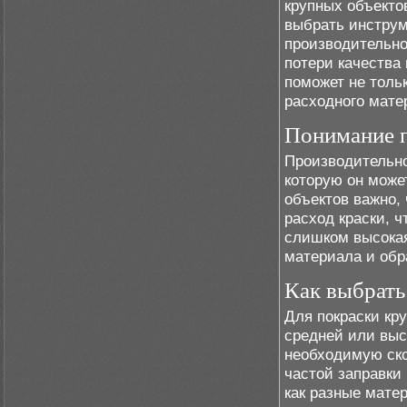
крупных объекто
выбрать инстру
производительно
потери качества
поможет не толь
расходного мате
Понимание п
Производительно
которую он може
объектов важно,
расход краски, 
слишком высокая
материала и обр
Как выбрать
Для покраски кр
средней или выс
необходимую ско
частой заправки 
как разные мате