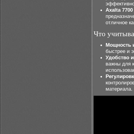
эффективно
Axalta 7700
предназнач
отличное ка
Что учитыва
Мощность и
быстрее и 
Удобство и
важны для 
использова
Регулировк
контролиров
материала.