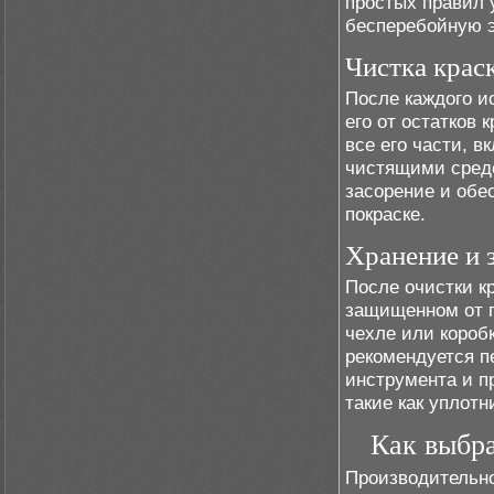
простых правил 
бесперебойную 
Чистка крас
После каждого и
его от остатков 
все его части, 
чистящими средс
засорение и обе
покраске.
Хранение и 
После очистки к
защищенном от п
чехле или короб
рекомендуется п
инструмента и п
такие как уплот
Как выбр
Производительно