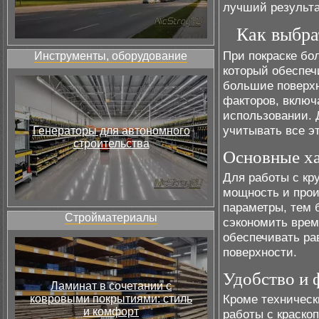
лучший результ
Как выбра
При покраске бо
Инструменты, оборудование
который обеспеч
большие поверхн
факторов, включ
использовании. 
учитывать все э
Генераторы для автономного
строительства
Основные ха
Для работы с кр
мощность и прои
параметры, тем 
Стройматериалы
сэкономить врем
обеспечивать ра
поверхности.
Удобство и 
Ламинат в сочетании с
Кроме техническ
ковровыми покрытиями: стиль
и комфорт
работы с краско