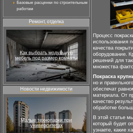
Базовые расценки по строительным
работам
Ремонт, отделка
Процесс покраск
использования п
качества покрыт
Как выбрать модульную
оборудование. К
мебель под размер комнаты
решений для так
множества факто
Покраска крупн
но и правильног
обеспечат равно
Новости недвижимости
материала. От п
качество результ
обработке больш
В этой статье м
Малые технопарки при
который будет о
университетах
узнаете, какие 