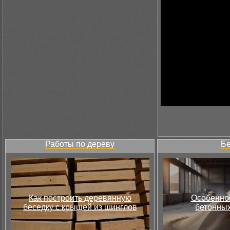
Работы по дереву
Бе
Как построить деревянную
Особеннос
беседку с крышей из шинглов
бетонных