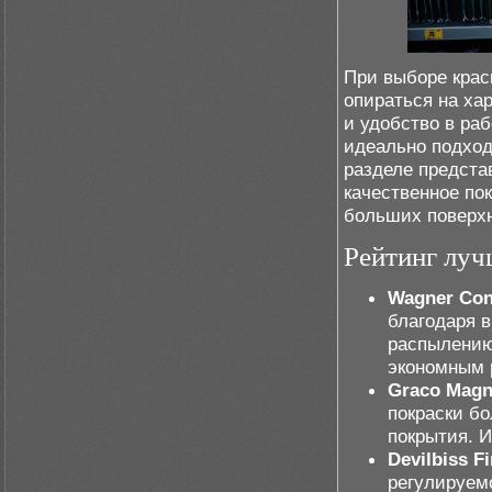
При выборе крас
опираться на ха
и удобство в ра
идеально подход
разделе предста
качественное по
больших поверхн
Рейтинг луч
Wagner Con
благодаря 
распылению
экономным 
Graco Mag
покраски б
покрытия. И
Devilbiss F
регулируем