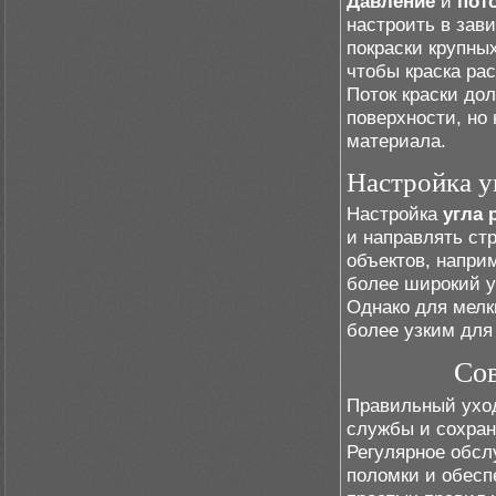
Давление
и
пот
настроить в зав
покраски крупны
чтобы краска ра
Поток краски до
поверхности, но
материала.
Настройка у
Настройка
угла 
и направлять ст
объектов, напри
более широкий у
Однако для мелк
более узким для
Сов
Правильный уход
службы и сохран
Регулярное обсл
поломки и обесп