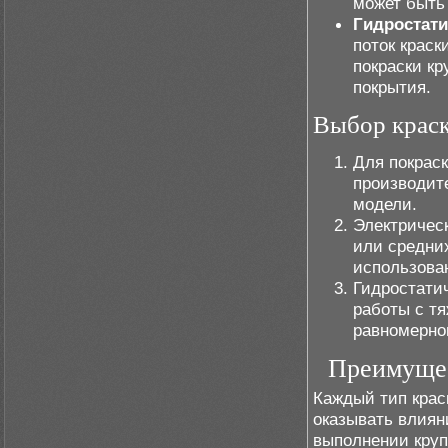
может быть 
Гидростати
поток краск
покраски кр
покрытия.
Выбор краск
Для покрас
производит
модели.
Электричес
или средних
использова
Гидростати
работы с т
равномерног
Преимущес
Каждый тип крас
оказывать влиян
выполнении круп