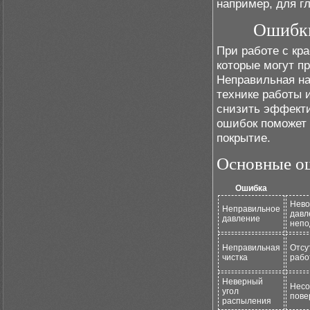
например, для г
Ошибки
При работе с кр
которые могут пр
Неправильная на
технике работы 
снизить эффекти
ошибок поможет 
покрытие.
Основные ош
Ошибка
Нево
Неправильное
давл
давление
непо
Неправильная
Отсу
чистка
рабо
Неверный
Несо
угол
пове
распыления