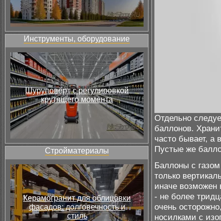
Инструменты, оборудование
Шуруповёрт с регулировкой
крутящего момента
Отдельно следуе
баллонов. Хранит
часто бывает, а 
Пустые же балло
Стройматериалы
Баллоны с газом 
только вертикаль
иначе возможен 
- не более трид
Керамогранит для облицовки
очень осторожно
фасадов: долговечность и
стиль
носилками с изо