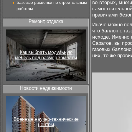
во-вторых, мног
Базовые расценки по строительным
самостоятельной
работам
правилами безоп
Ремонт, отделка
Иначе можно пол
что баллон с газ
исходе. Именно 
Саратов, вы про
газовых баллонов
Как выбрать модульную
них, те же прави
мебель под размер комнаты
Новости недвижимости
Военные научно-технические
центры