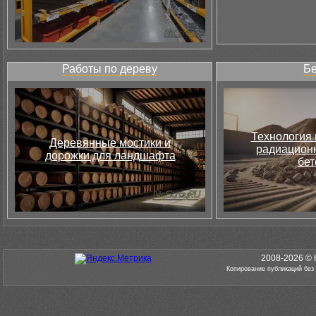
Работы по дереву
Бе
Технология 
Деревянные мостики и
радиацион
дорожки для ландшафта
бет
2008-2026 © 
Копирование публикаций без