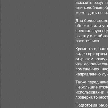
исказить резуль
или колеблющейс
может дать непр
Для более сложн
объектов или ус
специальную под
высоту и стабил
расстояниях.
Кроме того, важ
виден при ярком
открытом воздух
или дополнител
помещениях, нао
направлению луч
Также перед нач
Небольшие откло
использовании, 
проверка точнос
Подготовив рабо