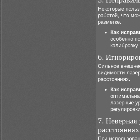
Некоторые польз
работой, что мо
разметке.
Как исправ
особенно по
калибровку 
6. Игнориро
Сильное внешнее
видимости лазер
расстояниях.
Как исправ
оптимальна
лазерные у
регулировки
7. Неверная
расстояниях
При использован