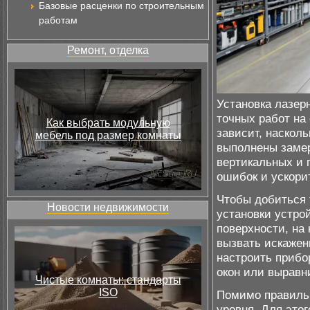
Базовые расценки по строительным
работам
Ремонт, отделка
Установка лазер
точных работ на
Как выбрать модульную
зависит, наскол
мебель под размер комнаты
выполнены замер
вертикальных и 
ошибок и ускори
Чтобы добиться 
Новости недвижимости
установки устро
поверхности, на 
вызвать искажени
настроить прибо
окон или выравн
Чистые комнаты: стандарты
ISO
Помимо правильн
уровня. Для это