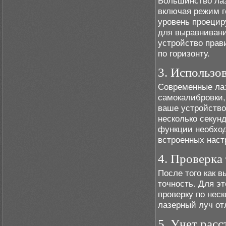
Большинство лаз
включая режим г
уровень проецир
для выравнивани
устройство прав
по горизонту.
3. Использо
Современные ла
самокалибровки,
ваше устройство
несколько секунд
функции необхо
встроенных наст
4. Проверка
После того как 
точность. Для э
проверку по нес
лазерный луч от
5. Учет рас