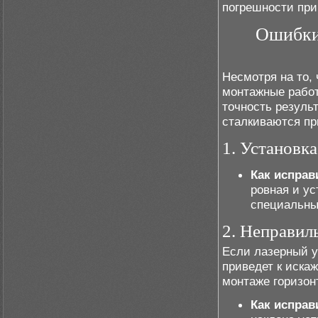
погрешности при
Ошибки 
Несмотря на то,
монтажные работ
точность резуль
сталкиваются пр
1. Установк
Как исправ
ровная и у
специальны
2. Неправил
Если лазерный у
приведет к иска
монтаже горизон
Как исправ