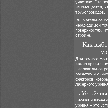
участках. Это п
не смещается, ч
трубопроводов.
Внимательное со
необходимой точ
поверхностях, ч
стройке.
Как выбр
ур
Для точного мон
важно правильно
Неправильное ра
расчетах и сниж
факторов, котор
лазерного уровня
1. Устойчив
Первая и важней
уровня – это ус