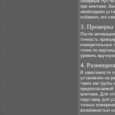
лазерный луч по
при монтаже. Ва
необходимо уста
избежать его см
3. Проверка
После активации
точность проеци
измерительную л
точно по вертик
уровень вручную
4. Размещен
В зависимости о
установлен на р
таких как трубы
предполагаемой 
монтажа. Для эт
подставку для у
точных измерени
возможностью на