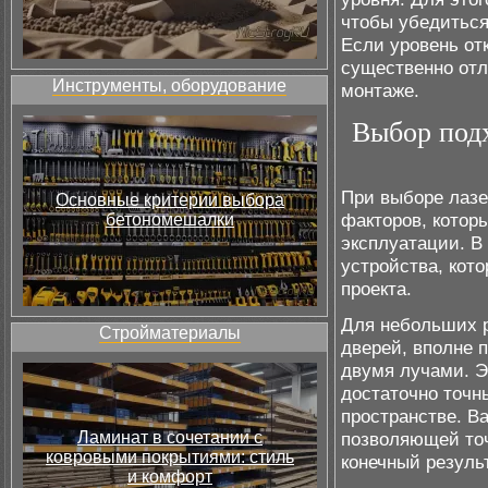
чтобы убедиться
Если уровень от
существенно отл
Инструменты, оборудование
монтаже.
Выбор подх
При выборе лазе
Основные критерии выбора
факторов, котор
бетономешалки
эксплуатации. В
устройства, кот
проекта.
Для небольших р
Стройматериалы
дверей, вполне 
двумя лучами. Э
достаточно точн
пространстве. В
Ламинат в сочетании с
позволяющей точ
ковровыми покрытиями: стиль
конечный результ
и комфорт