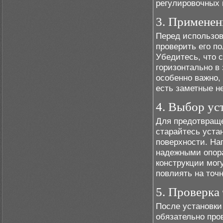
регулировочных 
3. Применен
Перед использов
проверить его п
Убедитесь, что 
горизонтально в
особенно важно,
есть заметные н
4. Выбор ус
Для предотвраще
старайтесь уста
поверхности. На
надежными опора
конструкции мог
повлиять на точ
5. Проверка
После установки
обязательно про