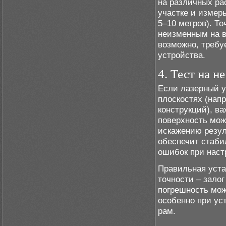
на различных ра
участке и измер
5–10 метров). Т
неизменным на в
возможно, требу
устройства.
4. Тест на н
Если лазерный у
плоскостях (нап
конструкций), ва
поверхность мож
искажению резул
обеспечит стаби
ошибок при наст
Правильная уста
точности – зало
погрешность мож
особенно при ус
рам.