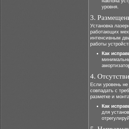
наклона уст
уровня.
3. Размещен
Установка лазер
работающих мех
интенсивным дви
работы устройст
Как исправ
минимальны
амортизато
4. Отсутств
Если уровень не
совпадать с тре
разметке и монт
Как исправ
для установ
отрегулируй
5. Неправил