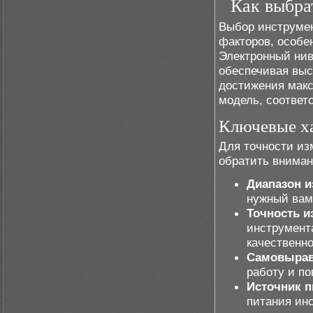
Как выбра
Выбор инструмен
факторов, особе
Электронный нив
обеспечивая выс
достижения мак
модель, соотве
Ключевые ха
Для точности из
обратить внима
Диапазон 
нужный вам
Точность и
инструмент
качественн
Самовырав
работу и п
Источник п
питания инс