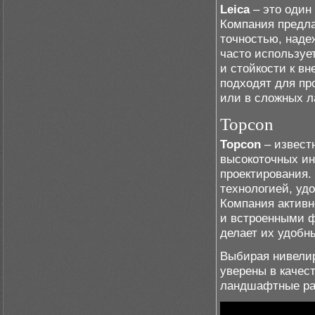
Leica
– это один
Компания предла
точностью, наде
часто используе
и стойкости к в
подходят для п
или в сложных л
Topcon
Topcon
– извест
высокоточных ин
проектирования.
технологией, уд
Компания активн
и встроенными ф
делает их удобн
Выбирая нивелир
уверены в качес
ландшафтные ра