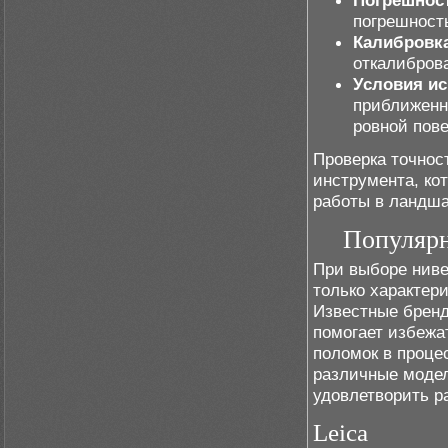
Погрешнос
погрешность
Калибровк
откалиброва
Условия и
приближенны
ровной пове
Проверка точнос
инструмента, ко
работы в ландш
Популярн
При выборе ниве
только характер
Известные бренд
помогает избежа
поломок в проце
различные модел
удовлетворить р
Leica