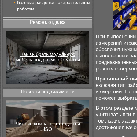
Базовые расценки по строительным
работам
Ремонт, отделка
При выполнении 
измерений играю
обеспечит нужны
Как выбрать модульную
выполненных зад
мебель под размер комнаты
предназначенных
ровных поверхно
Правильный вы
включая тип раб
измерений. Пони
Новости недвижимости
поможет выбрать
В этом разделе 
учитывать при в
том, какие хара
Чистые комнаты: стандарты
достижения качес
ISO