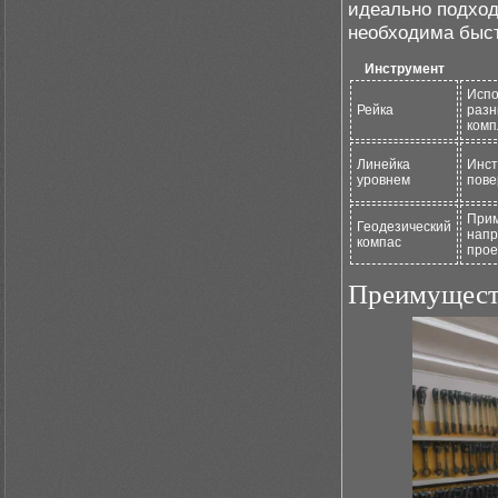
идеально подход
необходима быст
Инструмент
Испо
Рейка
разн
комп
Линейка
Инст
уровнем
пове
Прим
Геодезический
напр
компас
прое
Преимущест