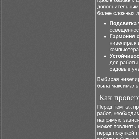
Кроме базовых ф
дополнительными
более сложных 
Подсветка 
освещенност
Гармония с
нивелира к
компьютера
Устойчиво
для работы 
садовые уч
Выбирая нивелир
была максимальн
Как провер
Перед тем как п
работ, необходи
напрямую зависи
может повлиять 
перед покупкой 