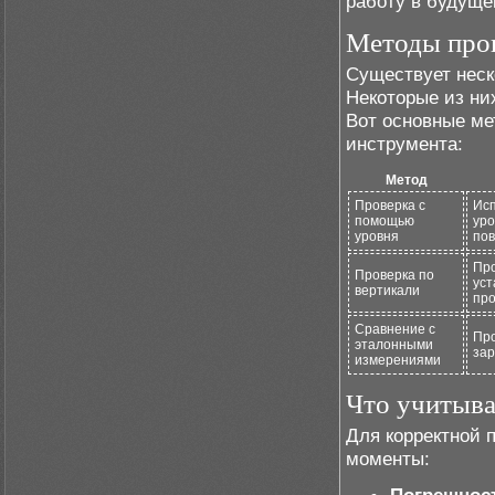
работу в будуще
Методы пров
Существует неск
Некоторые из ни
Вот основные ме
инструмента:
Метод
Проверка с
Исп
помощью
уро
уровня
пов
Про
Проверка по
уст
вертикали
про
Сравнение с
Про
эталонными
зар
измерениями
Что учитыва
Для корректной 
моменты: