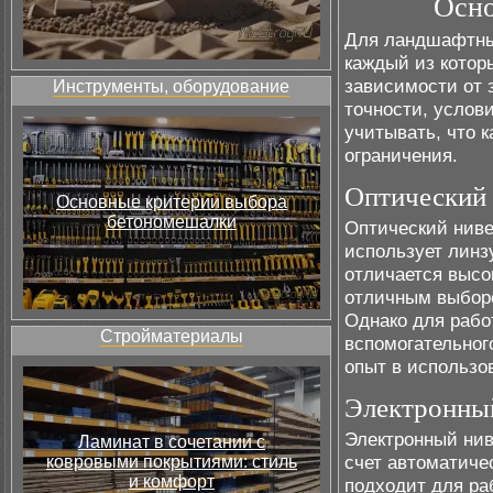
Осно
Для ландшафтных
каждый из котор
зависимости от 
Инструменты, оборудование
точности, услов
учитывать, что 
ограничения.
Оптический
Основные критерии выбора
бетономешалки
Оптический ниве
использует линз
отличается высо
отличным выбор
Однако для рабо
Стройматериалы
вспомогательног
опыт в использо
Электронны
Электронный нив
Ламинат в сочетании с
счет автоматиче
ковровыми покрытиями: стиль
и комфорт
подходит для ра