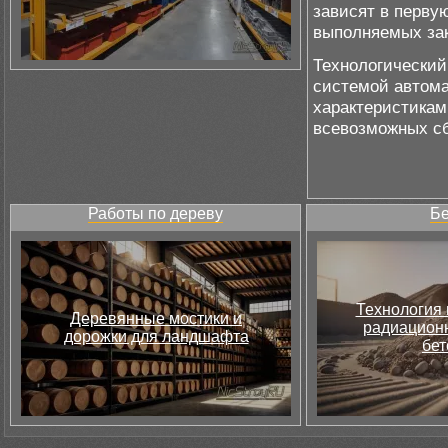
зависят в перву
выполняемых зак
Технологический
системой автома
характеристикам
всевозможных сб
Работы по дереву
Бе
Технология 
Деревянные мостики и
радиацион
дорожки для ландшафта
бет