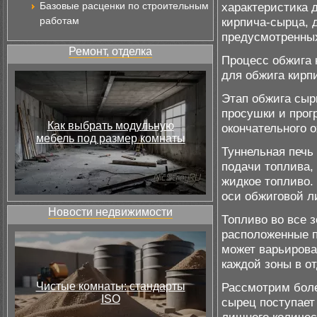
Базовые расценки по строительным
характеристика 
работам
кирпича-сырца, 
предусмотренны
Ремонт, отделка
Процесс обжига 
для обжига кирп
Этап обжига сырц
просушки и прогр
Как выбрать модульную
окончательного 
мебель под размер комнаты
Туннельная печь
подачи топлива, 
жидкое топливо.
оси обжиговой л
Новости недвижимости
Топливо во все 
расположенные п
может варьирова
каждой зоны в о
Чистые комнаты: стандарты
Рассмотрим боле
ISO
сырец поступает