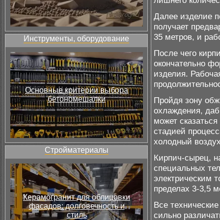
лишнего количес
Далее изделие по
получает предва
35 метров, и раб
Инструменты, оборудование
После чего кирпи
окончательно фо
изделия. Рабоча
продолжительнос
Основные критерии выбора
бетономешалки
Пройдя зону обж
охлаждения, даб
может сказаться
стадией процесс
холодный воздух
Стройматериалы
Кирпич-сырец, на
специальных те
электрическим т
пределах 3-3,5 м
Керамогранит для облицовки
Все технические
фасадов: долговечность и
сильно различат
стиль