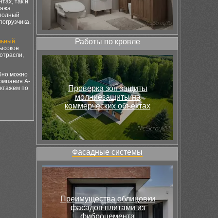
тах, так и
дажа
 полный
погрузчика.
Работы по кровле
льный
высокое
отрасли,
обно можно
компания A-
Проверка зон защиты
уктажем по
молниезащиты на
коммерческих объектах
Фасадные системы
Преимущества облицовки
фасадов плитами из
фиброцемента