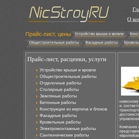
Гл
О ко
Прайс-лист, цены
Устройство крыши и кровли
Конс
Общестроительные работы
Фасадные работы
Кровель
Прайс-лист, расценки, услуги
Устройство крыши и кровли
Общестроительные работы
Отделочные работы
Столярные работы
Земляные работы
навесному 
Бетонные работы
и, соответ
Конструкции из кирпича и блоков
транспорт
достоинст
Фасадные работы
управлении
Кровельные работы
Компания A
Электромонтажные работы
представл
Сантехнические работы
европейски