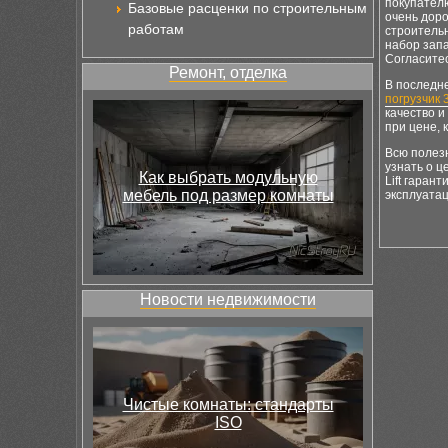
покупателю
Базовые расценки по строительным
очень доро
работам
строительн
набор запа
Согласитес
Ремонт, отделка
В последн
погрузчик 
качество и
при цене, 
Всю полез
узнать о ц
Как выбрать модульную
Lift гаран
мебель под размер комнаты
эксплуатац
Новости недвижимости
Чистые комнаты: стандарты
ISO