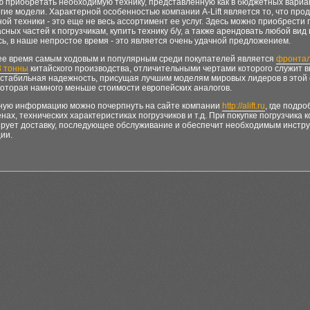
 приобретать необходимую технику, представленную как в бюджетных вариан
гие модели. Характерной особенностью компании A-Lift является то, что про
ой техники - это еще не весь ассортимент ее услуг. Здесь можно приобрести
сных частей к погрузчикам, купить технику б/у, а также арендовать любой вид 
ь, в наше непростое время - это является очень удачной предложением.
ее время самым ходовым и популярным среди покупателей является
фронта
3 тонны
китайского производства, отличительными чертами которого служит 
 стабильная надежность, присущая лучшим моделям мировых лидеров в этой 
которая намного меньше стоимости европейских аналогов.
ную информацию можно почерпнуть на сайте компании
http://alift.ru
, где подр
енах, технических характеристиках погрузчиков и т.д. При покупке погрузчика 
тирует доставку, последующее обслуживание и обеспечит необходимым инстр
ии.