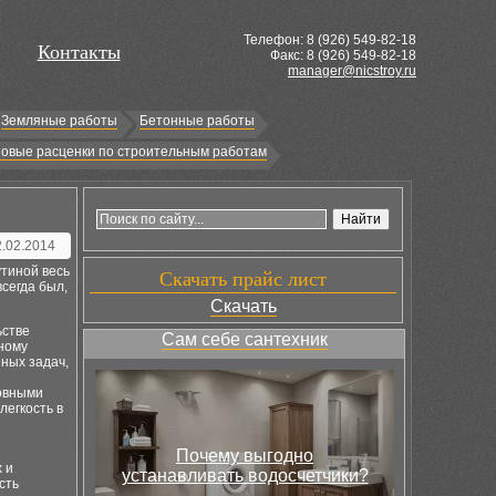
Телефон: 8 (
926
) 549-82-18
Контакты
Факс: 8 (926) 549-82-18
manager@nicstroy.ru
Земляные работы
Бетонные работы
овые расценки по строительным работам
2.02.2014
утиной весь
Скачать прайс лист
сегда был,
Скачать
ьстве
Сам себе сантехник
ному
ных задач,
новными
легкость в
Почему выгодно
 и
устанавливать водосчетчики?
сть