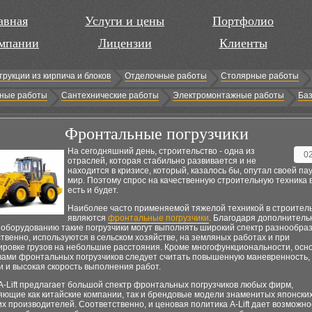
авная
Услуги и цены
Портфолио
мпании
Лицензии
Клиенты
трукции из кирпича и блоков
Отделочные работы
Столярные работы
ные работы
Сантехнические работы
Электромонтажные работы
Баз
Фронтальные погрузчики
На сегодняшний день, строительство - одна из
0
отраслей, которая стабильно развивается и не
находится в кризисе, который, казалось бы, опутал своей па
мир. Поэтому спрос на качественную строительную техника в
есть и будет.
Наиболее часто применяемой тяжелой техникой в строител
являются
фронтальные погрузчики
. Благодаря дополнитель
оборудованию такие погрузчики могут выполнять широкий спектр разнообраз
ственно, используются в сельском хозяйстве, на земляных работах и при
ировке грузов на небольшие расстояния. Кроме многофункциональности, ос
вами фронтальных погрузчиков следует считать повышенную маневренность, 
 и высокая скорость выполнения работ.
-Lift предлагает большой спектр фронтальных погрузчиков любых фирм,
яющие как китайские компании, так и брендовые модели знаменитых японских
х производителей. Соответственно, и ценовая политика A-Lift дает возможно