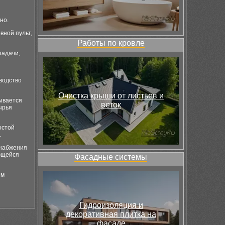
но.
вной пульт,
Работы по кровле
задачи,
зводство
Очистка крыши от листьев и
ывается
веток
ырья
остой
.
снабжения
ющейся
Фасадные системы
ым
Гидроизоляция и
декоративная плитка на
фасаде