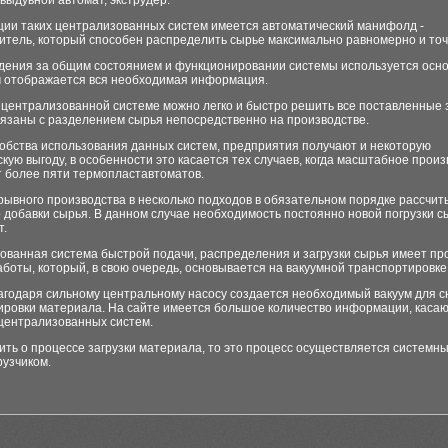
выдувной автомат, экструдер.
кции таких централизованных систем имеется автоматический манифолд -
итель, который способен распределить сырье максимально равномерно и точ
дения за общим состоянием и функционировании системы используется осно
м отображается вся необходимая информация.
 централизованной системе можно легко и быстро решить все поставленные 
вязаны с разделением сырья непосредственно на производстве.
обства использования данных систем, предприятия получают и некоторую
кую выгоду, в особенности это касается тех случаев, когда масштабное прои
т более пяти термопластавтоматов.
рывного производства в несколько подходов в обязательном порядке рассчит
 добавки сырья. В данном случае необходимость постоянно новой погрузки с
т.
ованная система быстрой подачи, распределения и загрузки сырья имеет пр
боты, который, в свою очередь, основывается на вакуумной транспортировке
лагодаря сильному центральному насосу создается необходимый вакуум для 
ировки материала. На сайте имеется большое количество информации, каса
централизованных систем.
ить о процессе загрузки материала, то это процесс осуществляется системн
рузчиком.