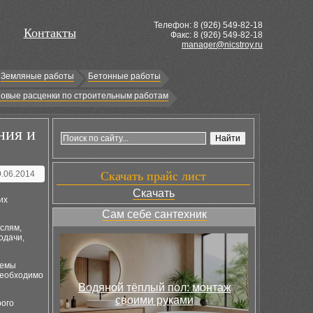
Телефон: 8 (
926
) 549-82-18
Контакты
Факс: 8 (926) 549-82-18
manager@nicstroy.ru
Земляные работы
Бетонные работы
овые расценки по строительным работам
ния и
9.06.2014
Скачать прайс лист
Скачать
их
Сам себе сантехник
слям,
одачи,
темы
 необходимо
Водяной тёплый пол: монтаж
своими руками
рого