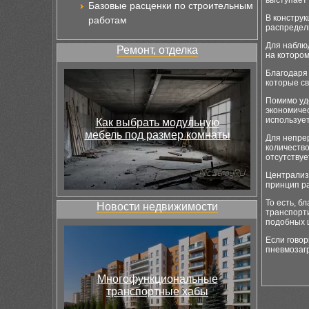
выступает 
Базовые расценки по строительным
В констру
работам
распредел
Для наблю
Ремонт, отделка
на которо
Благодаря
которые с
Помимо уд
экономичес
используе
Как выбрать модульную
мебель под размер комнаты
Для непре
количество
отсутствуе
Централиз
принцип ра
То есть, б
Новости недвижимости
транспорт
подобных 
Если говор
пневмозаг
Многофункциональные
транспортные хабы