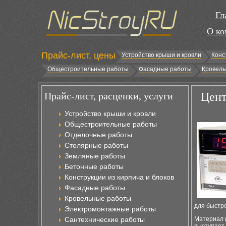
Гл
О ко
Прайс-лист, цены
Устройство крыши и кровли
Конс
Общестроительные работы
Фасадные работы
Кровель
Прайс-лист, расценки, услуги
Цент
Устройство крыши и кровли
Общестроительные работы
Отделочные работы
Столярные работы
Земляные работы
Бетонные работы
Конструкции из кирпича и блоков
Фасадные работы
Кровельные работы
для быстр
Электромонтажные работы
Сантехнические работы
Материал в