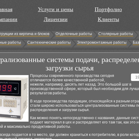
авная
Услуги и цены
Портфолио
мпании
Лицензии
Клиенты
трукции из кирпича и блоков
Отделочные работы
Столярные работы
ные работы
Сантехнические работы
Электромонтажные работы
Баз
рализованные системы подачи, распределе
загрузки сырья
Процессы современного производства сегодня
1
отличаются более качественной работой,
нежели, например, десять лет назад. Это большой шаг в
производственной сфере, который был необходим для лучш
результатов работы.
В ходе производства продукции, относящейся к разным отра
стали широко использоваться централизованные системы п
распределения и загрузки сырья.
Как можно понять непосредственно с названия, данные сис
подают материал в цех и распределяет его там так, как это
ой и максимально продуктивной работы.
сегда подается в то место, где должен храниться к потребителю, в роли кото