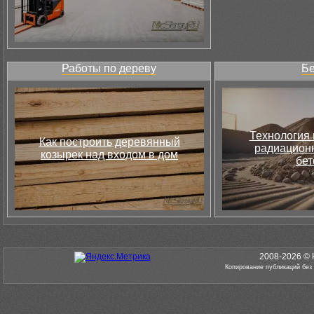
Работы по дереву
Бе
Технология 
Как построить деревянный
радиацион
козырек над входом в дом
бет
2008-2026 © 
Копирование публикаций без