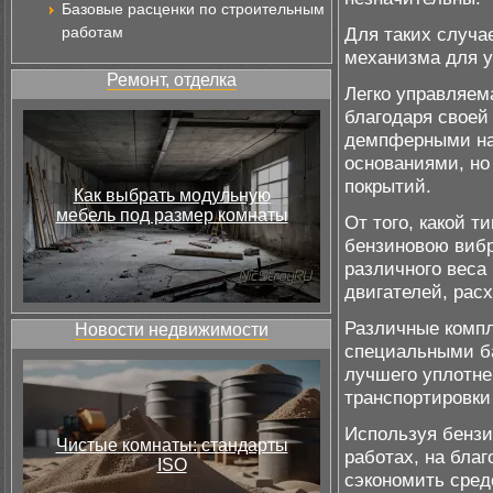
Базовые расценки по строительным
работам
Для таких случа
механизма для у
Ремонт, отделка
Легко управляем
благодаря своей
демпферными на
основаниями, но
покрытий.
Как выбрать модульную
мебель под размер комнаты
От того, какой 
бензиновою вибр
различного веса
двигателей, рас
Различные компл
Новости недвижимости
специальными ба
лучшего уплотн
транспортировки
Используя бензи
Чистые комнаты: стандарты
работах, на бла
ISO
сэкономить средс