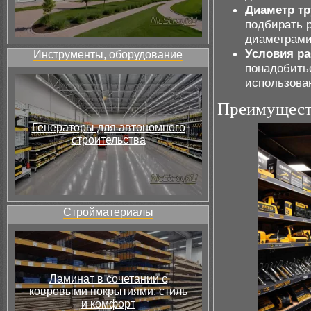
Диаметр т
подбирать 
диаметрами
Условия р
Инструменты, оборудование
понадобить
использован
Преимуществ
Генераторы для автономного
строительства
Стройматериалы
Ламинат в сочетании с
ковровыми покрытиями: стиль
и комфорт