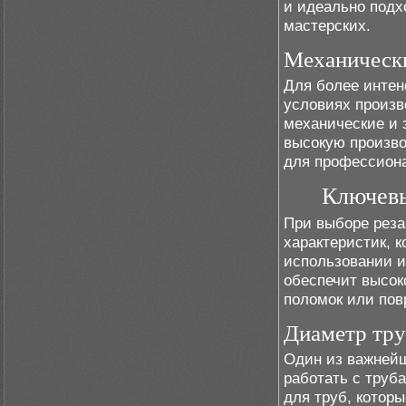
и идеально под
мастерских.
Механически
Для более интен
условиях произв
механические и 
высокую произво
для профессион
Ключевы
При выборе реза
характеристик, 
использовании и
обеспечит высок
поломок или пов
Диаметр тру
Один из важнейш
работать с труб
для труб, котор