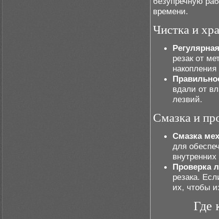
безупречную раб
времени.
Чистка и хр
Регулярная
резак от ме
накопления 
Правильное
вдали от вл
лезвий.
Смазка и пр
Смазка мех
для обеспе
внутренних 
Проверка л
резака. Ес
их, чтобы и
Где 