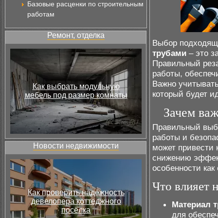
Базовые расценки по строительным
работам
Ремонт, отделка
Выбор подходящ
трубами
– это з
Правильный реза
работы, обеспеч
Важно учитывать
Как выбрать модульную
который будет и
мебель под размер комнаты
Зачем важ
Правильный выбо
работы и безопа
Новости недвижимости
может привести 
снижению эффек
особенности как 
Что влияет 
Как проверить надёжность
девелопера коттеджного
Материал 
посёлка
для обеспе