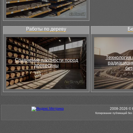
Работы по дереву
Бе
Технология 
Сравнение плотности пород
радиацион
древесины
бет
2008-2026 © 
Копирование публикаций без