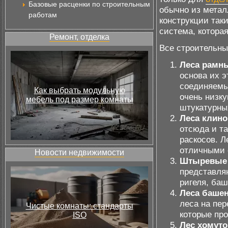
Базовые расценки по строительным
обычно из метал
работам
конструкции таки
система, котора
Ремонт, отделка
Все строительны
Леса рамн
основа их э
соединяемы
Как выбрать модульную
очень низку
мебель под размер комнаты
штукатурны
Леса клин
отсюда и та
раскосов. Л
отличными 
Новости недвижимости
Штыревые 
представля
ригеля, баш
Леса баше
леса на пе
Чистые комнаты: стандарты
которые про
ISO
Лес хомут