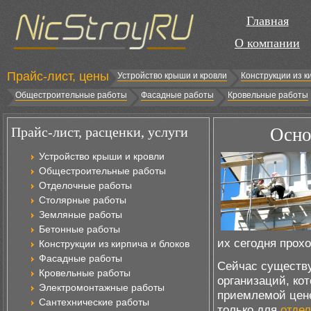
Главная
О компании
Прайс-лист, цены
Устройство крыши и кровли
Конструкции из к
Общестроительные работы
Фасадные работы
Кровельные работы
Прайс-лист, расценки, услуги
Осно
Устройство крыши и кровли
Общестроительные работы
Отделочные работы
Столярные работы
Земляные работы
Бетонные работы
их сегодня прохо
Конструкции из кирпича и блоков
Фасадные работы
Сейчас существу
Кровельные работы
организаций, ко
Электромонтажные работы
приемлемой цене
Сантехнические работы
только для
отдел