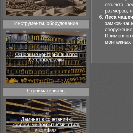
объекта, ле
размеров, п
Леса чаше
замков-чаше
Инструменты, оборудование
сооружение 
Применяются
монтажных 
Основные критерии выбора
бетономешалки
Стройматериалы
Ламинат в сочетании с
ковровыми покрытиями: стиль
и комфорт