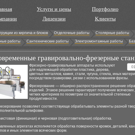
авная
Услуги и цены
Портфолио
мпании
Лицензии
Клиенты
трукции из кирпича и блоков
Отделочные работы
Столярные работы
ные работы
Сантехнические работы
Электромонтажные работы
Баз
овременные гравировально-фрезерные стан
Фрезерно-гравировальные аппараты используют
0
для надлежащей обработки пластика, дерева,
цветных металлов, камня, стали, чугуна, стекла, иных матер
посредством гравировки, резки с использованием фрезы.
Фрезерование — обширно распространенное решение обра
изделий. Этакое решение гарантирует получение всяческих
четких критериев по геометрии со значительной степенью
продуктивности.
езерование позволяет соответствующе обрабатывать элементы разной твер
ополнительной шлифовке.
чистовая (финишная) и черновая (подготовительная) обработка.
вленных агрегатах исполняется обработка поверхности кромок, деталей, кан
упов и иных элементов всяческих форм.