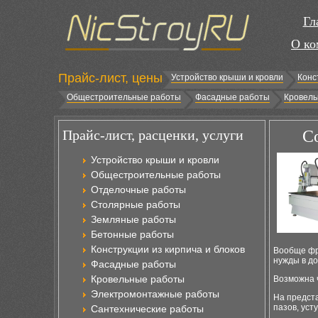
Гл
О ко
Прайс-лист, цены
Устройство крыши и кровли
Конс
Общестроительные работы
Фасадные работы
Кровель
Прайс-лист, расценки, услуги
С
Устройство крыши и кровли
Общестроительные работы
Отделочные работы
Столярные работы
Земляные работы
Бетонные работы
Конструкции из кирпича и блоков
Вообще фр
нужды в д
Фасадные работы
Кровельные работы
Возможна 
Электромонтажные работы
На предста
пазов, уст
Сантехнические работы