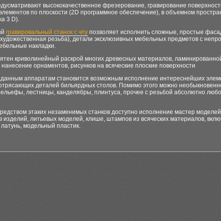
едусматривают высококачественное фрезерование, гравирование поверхнос
 элементов по плоскости (2D программное обеспечение), в объемном простра
а 3 D).
ий
гравировальный станок с чпу
позволяет исполнить сложные, простые фас
 художественная резьба), детали эксклюзивных мебельных предметов с непр
ебельные накладки.
оятен криволинейный раскрой многих древесных материалов, ламинированно
 нанесение орнаментов, рисунков на всяческие плоские поверхности
 данным аппаратам становится возможным исполнение интереснейших элем
потрясающих деталей бильярдных столов. Помимо этого можно необыкновенн
рельефы, лестницы, канделябры, плинтуса, прочее с резьбой абсолютно люб
.
средством этаких незаменимых станков доступно исполнение мастер моделей
 изделий, литьевых моделей, клише, штампов из всяческих материалов, вклю
латунь, модельный пластик.