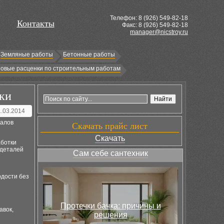
Телефон: 8 (
926
) 549-82-18
Контакты
Факс: 8 (926) 549-82-18
manager@nicstroy.ru
Земляные работы
Бетонные работы
овые расценки по строительным работам
ки
1.03.2014
иалов
Скачать прайс лист
Скачать
ботки
 деталей
Сам себе сантехник
дости без
Протечки бачка: причины и
авок,
решения