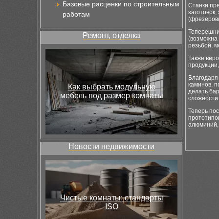
Базовые расценки по строительным
Станки пр
заготовок,
работам
(фрезеровк
Теперешн
Ремонт, отделка
(возможна
резьбой, м
Также вер
продукции,
Благодаря
каминов, 
Как выбрать модульную
делать ба
мебель под размер комнаты
сложности
Теперь по
прототипов
алюминий, 
Новости недвижимости
Чистые комнаты: стандарты
ISO