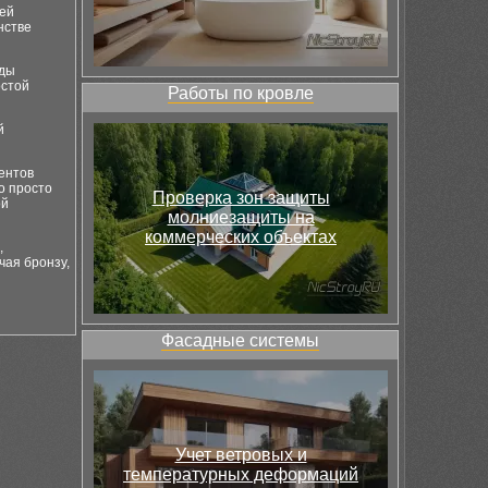
тей
нстве
ады
остой
Работы по кровле
й
ентов
о просто
Проверка зон защиты
ой
молниезащиты на
коммерческих объектах
,
чая бронзу,
Фасадные системы
Учет ветровых и
температурных деформаций