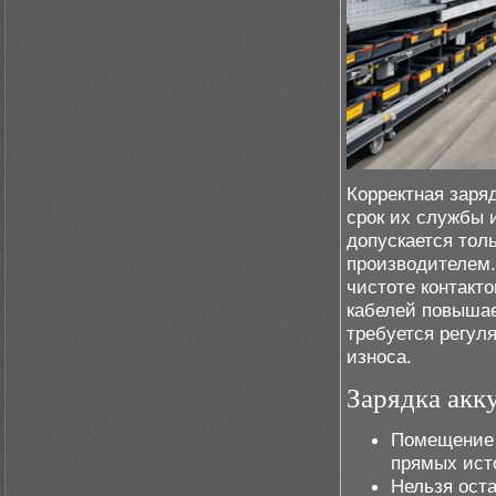
Корректная заря
срок их службы 
допускается тол
производителем.
чистоте контакт
кабелей повышае
требуется регул
износа.
Зарядка акк
Помещение 
прямых ист
Нельзя оста