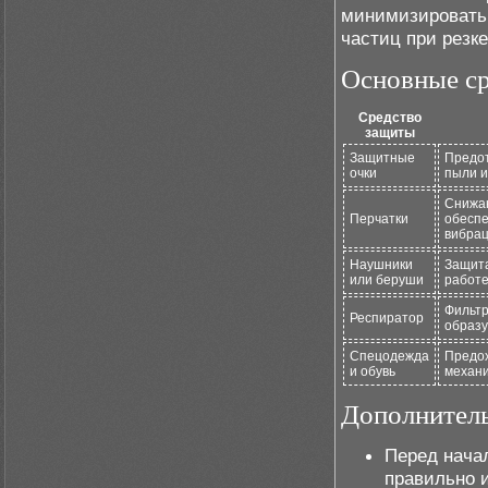
минимизировать
частиц при резк
Основные ср
Средство
защиты
Защитные
Предот
очки
пыли и
Снижаю
Перчатки
обеспе
вибра
Наушники
Защита
или беруши
работ
Фильтр
Респиратор
образ
Спецодежда
Предох
и обувь
механи
Дополнител
Перед нача
правильно 