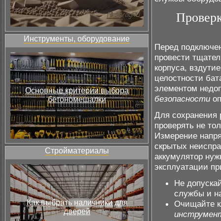
Проверк
Инструменты, оборудование
Перед подключен
провести тщател
корпуса, вздути
целостности бат
элементом недоп
Основные критерии выбора
безопасности
оп
бетономешалки
Для сохранения
проверять не то
Измерение напря
скрытых неиспра
Стройматериалы
аккумулятор нуж
эксплуатации пр
Не допускай
службы и н
Как выбрать наличники для
Очищайте к
дверей
инструмен