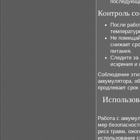
последующи
Контроль со
После рабо
температуре
Не помещай
снижает ср
питания.
Следите за 
искрения и 
Соблюдение этих
аккумулятора, о
продлевает срок
Использов
Работа с аккуму
мер безопасност
риск травм, ожо
использование с