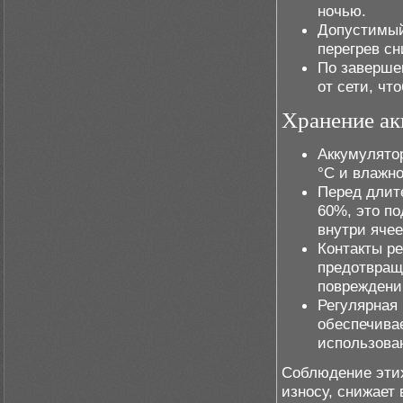
ночью.
Допустимый 
перегрев сн
По заверше
от сети, ч
Хранение ак
Аккумулятор
°C и влажн
Перед длит
60%, это п
внутри ячее
Контакты р
предотвращ
повреждени
Регулярная 
обеспечива
использова
Соблюдение этих
износу, снижает