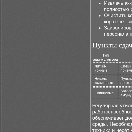
Извлечь акк
полностью 
Очистить ко
короткое за
Заизолиров
персонала п
Пункты сдач
Тип
аккумулятора
Литий-
Специ
ионные
приёмк
Никель-
Пункт
кадмиевые
электр
Автосе
Свинцовые
аккуму
Регулярная утил
работоспособнос
обеспечивает д
среды. Несоблюд
техники и несёт 