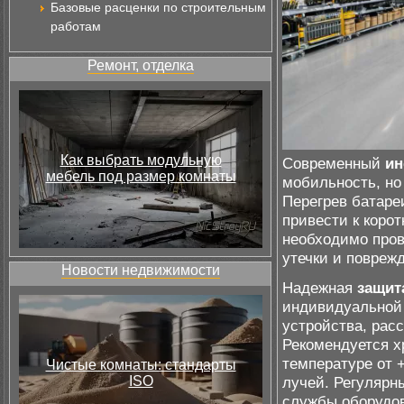
Базовые расценки по строительным
работам
Ремонт, отделка
Как выбрать модульную
Современный
ин
мебель под размер комнаты
мобильность, но
Перегрев батаре
привести к коро
необходимо пров
утечки и поврежд
Новости недвижимости
Надежная
защит
индивидуальной 
устройства, расс
Рекомендуется х
температуре от 
Чистые комнаты: стандарты
ISO
лучей. Регулярн
службы оборудов