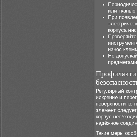
Периодичес
или тканью
При появле
электричес
корпуса инс
Проверяйте
инструмент
износ клем
Не допуска
предметами
Профилакти
безопасност
Регулярный конт
искрение и перег
поверхности кон
элемент следует
корпус необходим
надёжное соеди
Такие меры особ