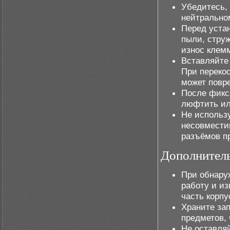
Убедитесь,
нейтрально
Перед устан
пыли, струж
износ клем
Вставляйте
При переко
может повр
После фикс
люфтить ил
Не использ
несовмести
разъёмов п
Дополнитель
При обнару
работу и из
часть корпу
Храните за
предметов,
Не оставля