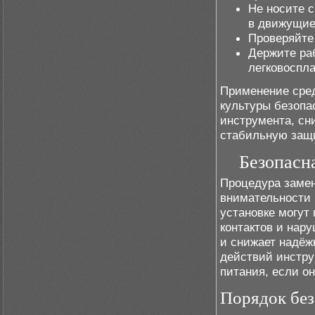
Не носите 
в движущие
Проверяйте
Держите ра
легковоспл
Применение сред
культуры безопа
инструмента, сн
стабильную защи
Безопасн
Процедура замен
внимательности 
установке могут
контактов и нар
и снижает надёж
действий инстру
питания, если о
Порядок без