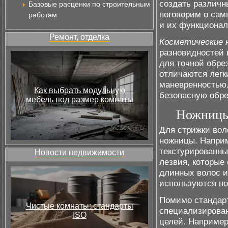
создать различн
Базовые расценки по строительным
поговорим о сам
работам
и их функционал
Ремонт, отделка
Косметические 
разновидностей 
для точной обре
отличаются легк
маневренностью.
Как выбрать модульную
безопасную обре
мебель под размер комнаты
Ножницы 
Для стрижки во
ножницы. Наприм
текстурированны
Новости недвижимости
лезвия, которые
длинных волос и
используются н
Помимо стандарт
Чистые комнаты: стандарты
специализирован
ISO
целей. Например