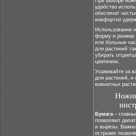
При выборе ножн
удобство исполь
обеспечат чисты
комфортно удерж
Использование н
форму и размер 
или больные час
для растений та
убирать отцветш
цветению.
Ухаживайте за в
для растений, и
комнатных расте
Ножни
инст
Бумага
– главны
позволяют делат
и вырезы. Важно
острыми лезвиям