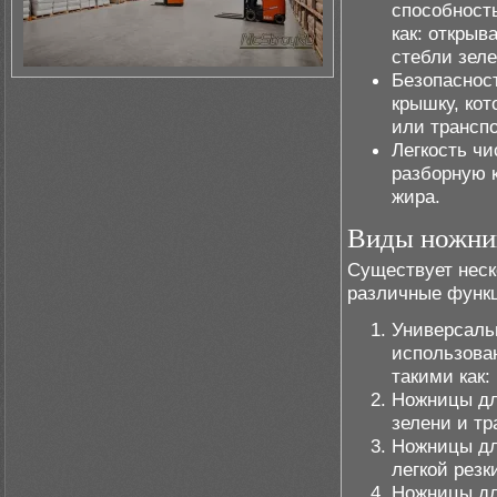
способность
как: открыв
стебли зеле
Безопаснос
крышку, ко
или транспо
Легкость ч
разборную к
жира.
Виды ножни
Существует неск
различные функ
Универсаль
использова
такими как:
Ножницы дл
зелени и тр
Ножницы дл
легкой резк
Ножницы дл