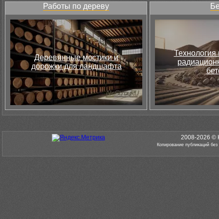
Работы по дереву
Бе
Технология 
Деревянные мостики и
радиацион
дорожки для ландшафта
бет
2008-2026 © 
Копирование публикаций без