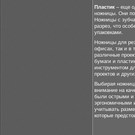
Пластик
– еще о
ножницы. Они по
Ножницы с зубча
разрез, что осо
упаковками.
Ножницы для рез
офисах, так и в
различные проек
бумаги и пласти
инструментом дл
проектов и други
Выбирая ножницы
внимание на кач
были острыми и 
эргономичными и
учитывать разме
которые предсто