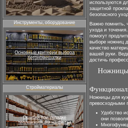
используются дл
защитной прокла
безопасного ухо
Инструменты, оборудование
Важно помнить, 
ухода и точения
помогут продлит
выборе ножниц д
качество матери
Основные критерии выбора
вашей руки. Вед
бетономешалки
достичь професс
Ножницы 
Стройматериалы
Функциональ
Ножницы для кух
превосходными 
Удобство ис
Ошибки при укладке
они позволя
теплоизоляции на фасад
Многофункц