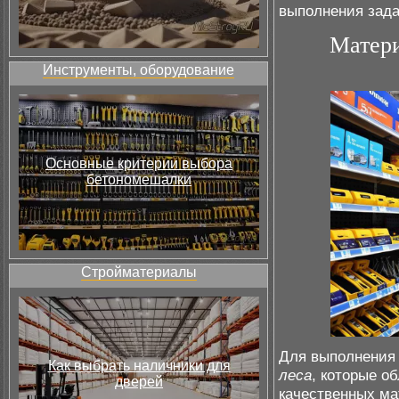
выполнения зада
Матери
Инструменты, оборудование
Основные критерии выбора
бетономешалки
Стройматериалы
Для выполнени
Как выбрать наличники для
леса
, которые о
дверей
качественных ма