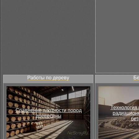
Работы по дереву
Бе
Технология 
Сравнение плотности пород
радиацион
древесины
бет