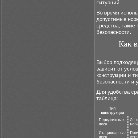
ситуаций.
Во время исполь
допустимые норм
средства, такие 
безопасности.
Как в
Выбор подходя
зависит от усло
конструкции и т
безопасности и 
Для удобства ср
таблица:
Тип
конструкции
Передвижные
Легк
леса
моб
Стационарные
Про
леса
усто