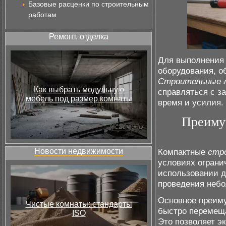
Базовые расценки по строительным
работам
Ремонт, отделка
Для выполнени
оборудования, о
Строительные 
Как выбрать модульную
справляться с з
мебель под размер комнаты
время и усилия.
Преиму
Новости недвижимости
Компактные
стр
условиях огранич
использовании д
проведения небо
Основное преиму
Чистые комнаты: стандарты
быстро перемеща
ISO
Это позволяет э