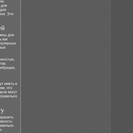
ели
 для
 для
ачи. Эти
ей
ажны для
 как
опулярные
орые
чностью,
ства
вибрации,
ут иметь и
ми, что
дели могут
 правильно
ту
охранить
ивность
равильно
и.