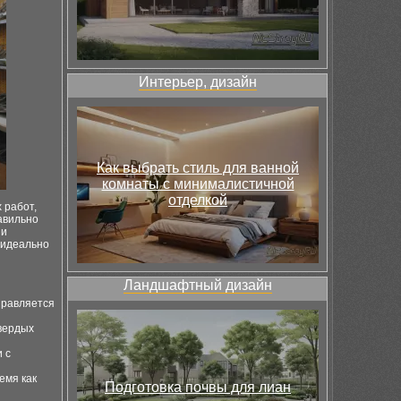
Интерьер, дизайн
Как выбрать стиль для ванной
комнаты с минималистичной
отделкой
 работ,
авильно
 и
 идеально
Ландшафтный дизайн
правляется
вердых
 с
емя как
Подготовка почвы для лиан