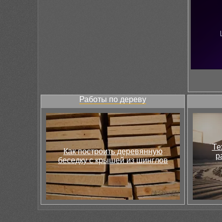
Работы по дереву
Те
Как построить деревянную
р
беседку с крышей из шинглов