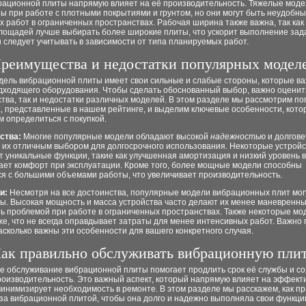
рационной плиты напрямую влияет на её производительность. Тяжелые мод
 при работе с плотными покрытиями и грунтом, но они могут быть неудобны
 работ в ограниченных пространствах. Рабочая ширина также важна, так как
лощадей лучше выбирать более широкие плиты, что ускорит выполнение зад
следует учитывать в зависимости от типа планируемых работ.
реимущества и недостатки популярных модел
дель вибрационной плиты имеет свои сильные и слабые стороны, которые в
дходящего оборудования. Чтобы сделать обоснованный выбор, важно оценить
тва, так и недостатки различных моделей. В этом разделе мы рассмотрим п
а, представленные в нашем рейтинге, и выделим ключевые особенности, кот
м определиться с покупкой.
ства:
Многие популярные модели обладают высокой
надежностью
и долгове
т их отличным выбором для долгосрочного использования. Некоторые устрой
 уникальные функции, такие как улучшенная амортизация и низкий уровень 
ает комфорт при эксплуатации. Кроме того, более мощные модели способны
ся с большими объемами работы, что увеличивает производительность.
и:
Несмотря на все достоинства, популярные модели вибрационных плит мог
ы. Высокая мощность и масса устройства часто делают их менее маневренны
ь проблемой при работе в ограниченных пространствах. Также некоторые мо
е, что не всегда оправдывает затраты для менее интенсивных работ. Важно
асколько важны эти особенности для вашего конкретного случая.
ак правильно обслуживать вибрационную пли
е обслуживание вибрационной плиты помогает продлить срок её службы и с
роизводительность. Это важный аспект, который напрямую влияет на эффект
инимизирует необходимость в ремонте. В этом разделе мы расскажем, как п
за вибрационной плитой, чтобы она долго и надежно выполняла свои функци