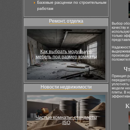
Базовые расценки по строительным
работам
Ремонт, отделка
Выбор обор
качеству и
использую
только эфф
представля
Надежност
Как выбрать модульную
выдерживат
производи
мебель под размер комнаты
положител
Чт
Принцип р
передаетс
уплотнять 
Новости недвижимости
модели не
плиты. В 
эффективн
К
Чистые комнаты: стандарты
ISO