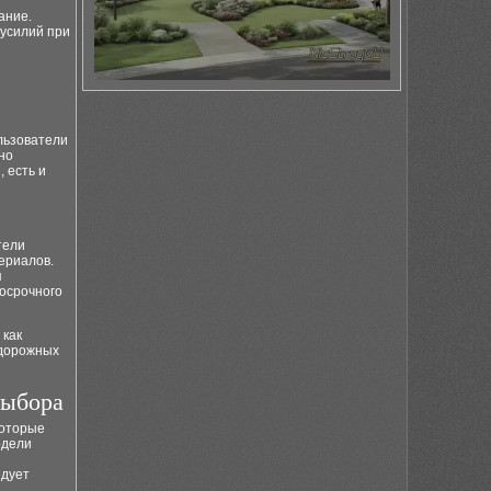
ание.
усилий при
льзователи
но
 есть и
тели
ериалов.
я
осрочного
 как
 дорожных
выбора
которые
одели
едует