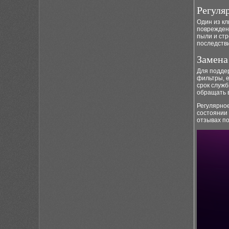
Регуля
Один из кл
повреждени
пыли и стр
последстви
Замена
Для подде
фильтры, е
срок служб
обращать в
Регулярно
состоянии 
отзывах п