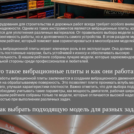
удования для строительства и дорожных работ всегда требует особого вним
 надежности. Одним из таких инструментов являются вибрационные плиты, к
тся для уплотнения различных материалов. От правильного выбора модели з
ективность работы, но и долговечность самого устройства. В этом разделе м
ем рейтинг, который поможет вам сориентироваться в многообразии моделей
ь вибрационной плиты играет ключевую роль в ее эксплуатации. Она должна
ь постоянные нагрузки, быть устойчивой к износу и обеспечивать высокую
тельность. В нашем рейтинге собраны лучшие модели, которые зарекомендов
ьной стороны среди профессионалов и любителей.
о такое вибрационные плиты и как они работ
аботы вибрационной плиты заключается в создании вибрационного движения
я на обрабатываемую поверхность. Это позволяет плите проникать вглубь м
его, улучшая характеристики плотности. Важно отметить, что для выбора по
обходимо учитывать такие параметры, как мощность двигателя, рабочая шири
нашем рейтинге собраны только те модели, которые отличаются высокой над
остью при выполнении различных задач.
ак выбрать подходящую модель для разных зад