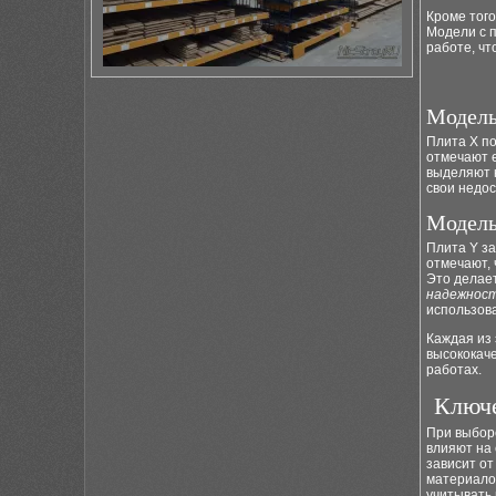
Кроме того
Модели с 
работе, чт
Модель
Плита X по
отмечают 
выделяют к
свои недос
Модель
Плита Y з
отмечают, 
Это делае
надежнос
использов
Каждая из 
высококач
работах.
Ключе
При выбор
влияют на
зависит от
материало
учитывать