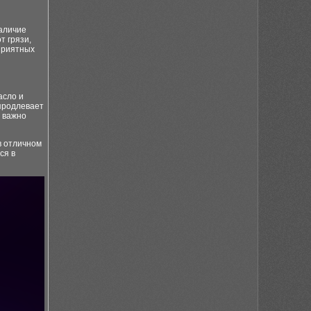
наличие
т грязи,
еприятных
асло и
 продлевает
о важно
в отличном
ся в