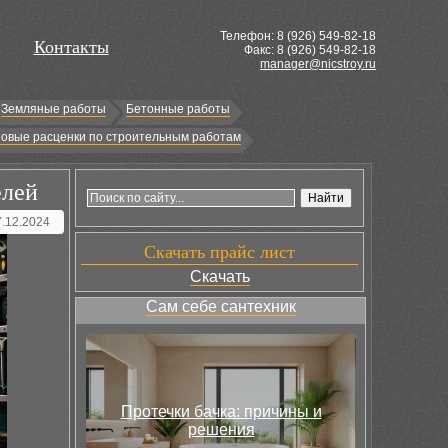
Телефон: 8 (
926
) 549-82-18
Контакты
Факс: 8 (926) 549-82-18
manager@nicstroy.ru
Земляные работы
Бетонные работы
овые расценки по строительным работам
елей
7.12.2024
Скачать прайс лист
Скачать
Сам себе сантехник
Протечки бачка: причины и
решения