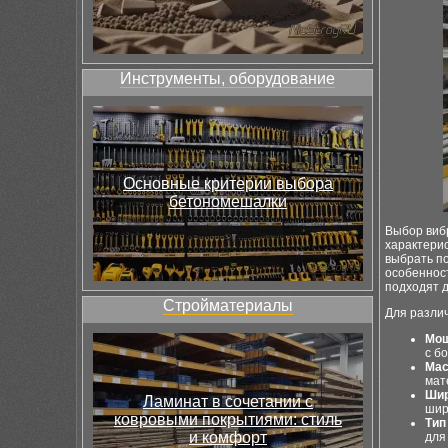
Инструменты, оборудование
Основные критерии выбора
бетономешалки
Выбор вибр
характери
выбрать по
особеннос
подходят 
Стройматериалы
Для разли
Мощ
с б
Мас
мат
Шир
Ламинат в сочетании с
шир
ковровыми покрытиями: стиль
Тип
и комфорт
для