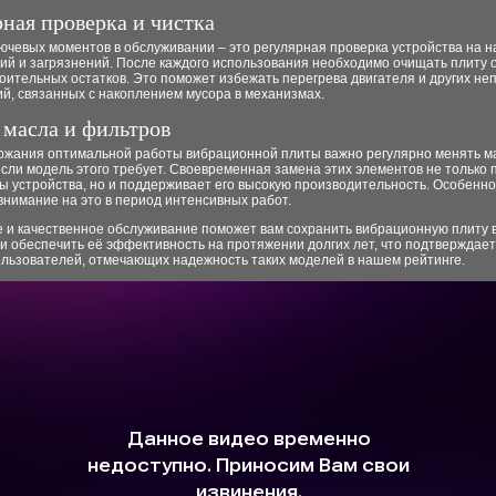
рная проверка и чистка
ючевых моментов в обслуживании – это регулярная проверка устройства на 
й и загрязнений. После каждого использования необходимо очищать плиту о
оительных остатков. Это поможет избежать перегрева двигателя и других н
й, связанных с накоплением мусора в механизмах.
 масла и фильтров
ржания оптимальной работы вибрационной плиты важно регулярно менять м
сли модель этого требует. Своевременная замена этих элементов не только
ы устройства, но и поддерживает его высокую производительность. Особенн
нимание на это в период интенсивных работ.
е и качественное обслуживание поможет вам сохранить вибрационную плиту 
и обеспечить её эффективность на протяжении долгих лет, что подтверждает
ользователей, отмечающих надежность таких моделей в нашем рейтинге.