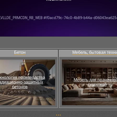
Бетон
Мебель, бытовая техн
хнология производства
Мебель для прачечной
адиационно-защитных
сушилкой
бетонов
•
•
•