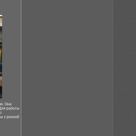
я. Она
 Для работы
о
ы с разной