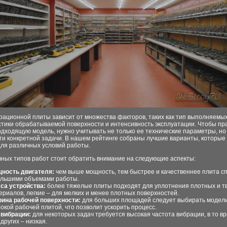
ационной плиты зависит от множества факторов, таких как тип выполняемых
стики обрабатываемой поверхности и интенсивность эксплуатации. Чтобы пр
дходящую модель, нужно учитывать не только ее технические параметры, но
ти конкретной задачи. В нашем рейтинге собраны лучшие варианты, которые
для различных условий работы.
чных типов работ стоит обратить внимание на следующие аспекты:
ность двигателя:
чем выше мощность, тем быстрее и качественнее плита с
ольшими объемами работы.
са устройства:
более тяжелые плиты подходят для уплотнения плотных и т
ериалов, легкие – для мелких и менее плотных поверхностей.
ина рабочей поверхности:
для больших площадей следует выбирать модели
окой рабочей плитой, что позволит ускорить процесс.
 вибрации:
для некоторых задач требуется высокая частота вибрации, в то вр
 других – низкая.