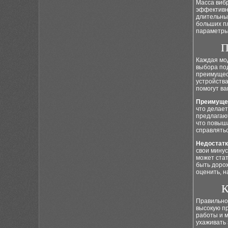
Масса виб
эффективны
длительных
больших п
параметры 
П
Каждая мо
выбора по
преимущес
устройств
помогут ва
Преимуще
что делае
предлагают
что повыш
справлять
Недостатк
свои минус
может стат
быть дорож
оценить, н
К
Правильно
высокую п
работы и м
ухаживать 