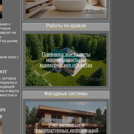
ания к
Работы по кровле
оторые
ависит не
ы
 на рынке.
Проверка зон защиты
али себя с
молниезащиты на
коммерческих объектах
ают
, которое
атериала и
дходящей
на и масса
Фасадные системы
ежностью и
ач
Учет ветровых и
температурных деформаций