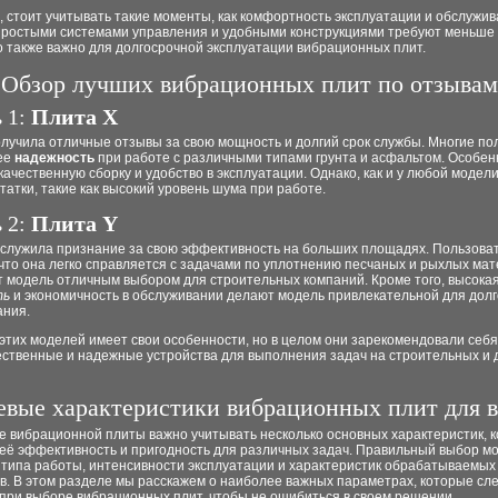
, стоит учитывать такие моменты, как комфортность эксплуатации и обслужив
простыми системами управления и удобными конструкциями требуют меньше 
о также важно для долгосрочной эксплуатации вибрационных плит.
Обзор лучших вибрационных плит по отзывам
 1:
Плита X
лучила отличные отзывы за свою мощность и долгий срок службы. Многие по
ее
надежность
при работе с различными типами грунта и асфальтом. Особен
ачественную сборку и удобство в эксплуатации. Однако, как и у любой модели,
татки, такие как высокий уровень шума при работе.
 2:
Плита Y
аслужила признание за свою эффективность на больших площадях. Пользова
что она легко справляется с задачами по уплотнению песчаных и рыхлых мат
т модель отличным выбором для строительных компаний. Кроме того, высока
ть
и экономичность в обслуживании делают модель привлекательной для долг
ания.
этих моделей имеет свои особенности, но в целом они зарекомендовали себя
ественные и надежные устройства для выполнения задач на строительных и
вые характеристики вибрационных плит для 
е вибрационной плиты важно учитывать несколько основных характеристик, 
 её эффективность и пригодность для различных задач. Правильный выбор м
 типа работы, интенсивности эксплуатации и характеристик обрабатываемых
в. В этом разделе мы расскажем о наиболее важных параметрах, которые сл
 при выборе вибрационных плит, чтобы не ошибиться в своем решении.