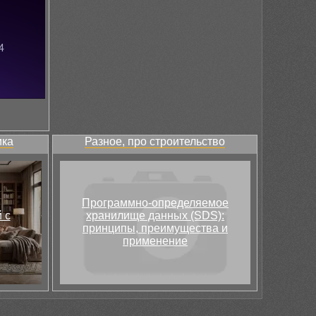
ика
Разное, про строительство
Программно-определяемое
 с
хранилище данных (SDS):
принципы, преимущества и
применение