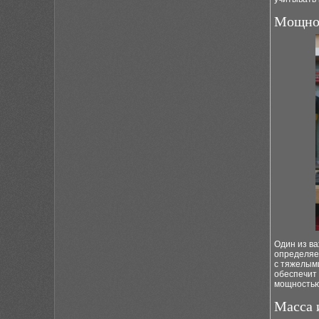
Мощнос
Один из в
определяет
с тяжелым
обеспечит
мощностью
Масса 