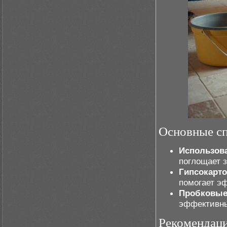
Основные с
Использов
поглощает з
Гипсокарт
помогает э
Пробковые
эффективны
Рекомендаци