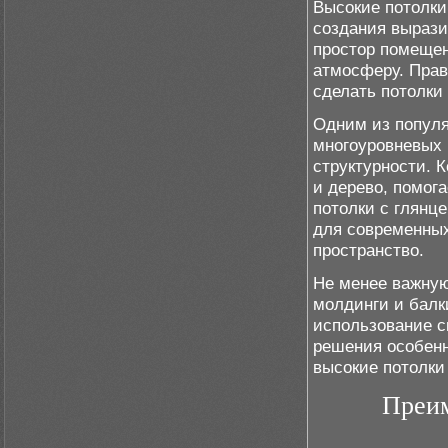
Высокие потолки
создания вырази
простор помещен
атмосферу. Пра
сделать потолки
Одним из популя
многоуровневых 
структурности. 
и дерево, помог
потолки с глянц
для современных
пространство.
Не менее важную
молдинги и балк
использование с
решения особен
высокие потолки
Преим