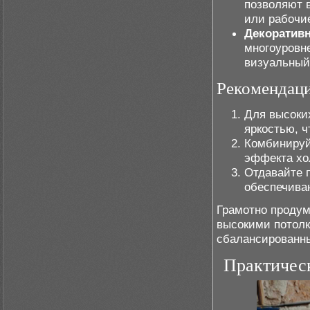
позволяют 
или рабочи
Декоративн
многоуровн
визуальный 
Рекомендаци
Для высоки
яркостью, 
Комбинируй
эффекта хо
Отдавайте 
обеспечива
Грамотно продум
высокими потолк
сбалансированн
Практическ