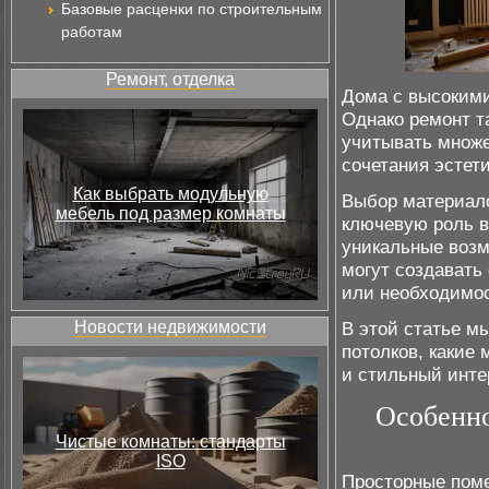
Базовые расценки по строительным
работам
Ремонт, отделка
Дома с высокими
Однако ремонт т
учитывать множе
сочетания эстет
Как выбрать модульную
Выбор материало
мебель под размер комнаты
ключевую роль в
уникальные возм
могут создавать
или необходимос
Новости недвижимости
В этой статье м
потолков, какие
и стильный инте
Особенно
Чистые комнаты: стандарты
ISO
Просторные пом