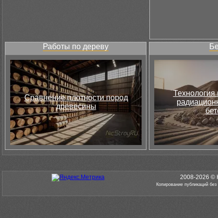
Работы по дереву
Бе
Технология 
Сравнение плотности пород
радиацион
древесины
бет
2008-2026 © 
Копирование публикаций без