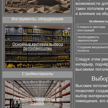
возможности для
таких потолков 
и влияние на об
Инструменты, оборудование
Особенность
Сложность монтажа
конструкций
Необходимость
звукоизоляции
Основные критерии выбора
Создание визуальног
бетономешалки
баланса
Следуя этим рек
интерьер, подчё
высокими потолк
Стройматериалы
Выбор
Высокие потолки
позволяет созда
выбор материало
Как выбрать наличники для
помещения, его 
дверей