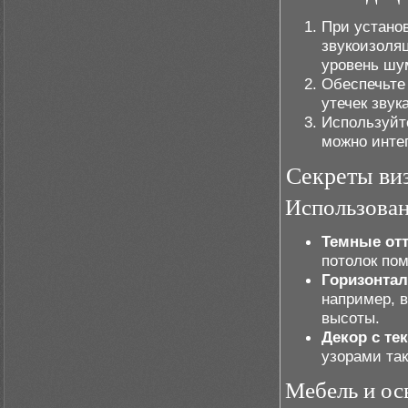
При устано
звукоизоля
уровень шу
Обеспечьте
утечек звука
Используйт
можно интег
Секреты ви
Использован
Темные отт
потолок пом
Горизонта
например, в
высоты.
Декор с те
узорами так
Мебель и ос