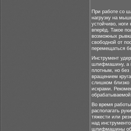
При работе со 
нагрузку на мыш
устойчиво, ноги
вперёд. Такое п
возможных рывка
свободной от по
перемещаться бе
Инструмент удер
шлифмашину, а в
плотным, но без
вращением круга
слишком близко 
искрами. Рекоме
обрабатываемой 
Во время работы
располагать рук
тяжести или рез
над инструменто
шлифмашины обе