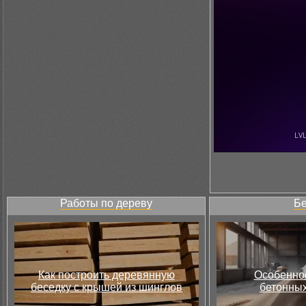
Работы по дереву
Бе
Как построить деревянную
Особеннос
беседку с крышей из шинглов
бетонных