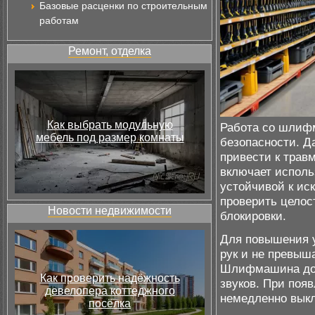
Базовые расценки по строительным
работам
Ремонт, отделка
Как выбрать модульную
Работа со шлифм
мебель под размер комнаты
безопасности. Д
привести к трав
включает исполь
устойчивой к ис
проверить целос
Новости недвижимости
блокировки.
Для повышения 
рук и не превыш
Шлифмашина дол
Как проверить надёжность
звуков. При поя
девелопера коттеджного
немедленно выкл
посёлка