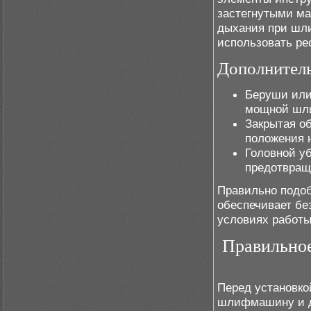
застегнутыми ма
дыхания при шл
использовать ре
Дополнител
Беруши или
мощной шл
Закрытая о
положения 
Головной у
предотвраще
Правильно подоб
обеспечивает бе
условиях работы
Правильное
Перед установко
шлифмашину и д