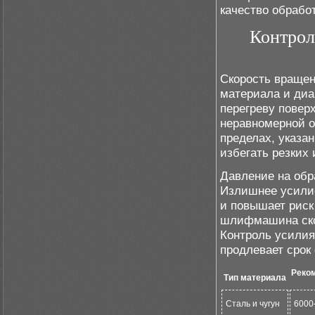
качество обрабо
Контрол
Скорость враще
материала и диа
перегреву повер
неравномерной о
пределах, указа
избегать резких
Давление на об
Излишнее усилие
и повышает риск
шлифмашина скол
Контроль усилия
продлевает срок
Реко
Тип материала
Сталь и чугун
6000