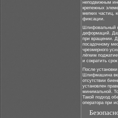
неподвижным инс
крепежных элеме
мелких частиц, 
фиксации.
Шлифовальный кр
деформаций. Даж
при вращении. Д
посадочному мес
чрезмерного уси
лёгким поджатие
и сократить сро
После установки
Шлифмашина вклю
отсутствии биен
установлен прав
минимальной. То
Такой подход об
оператора при и
Безопасн