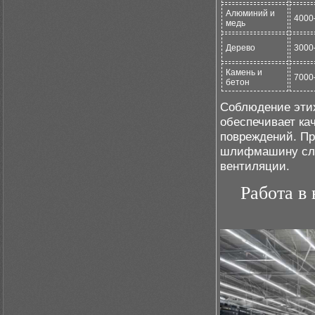
Алюминий и
4000
медь
Дерево
3000
Камень и
7000
бетон
Соблюдение этих
обеспечивает ка
повреждений. Пр
шлифмашину след
вентиляции.
Работа в