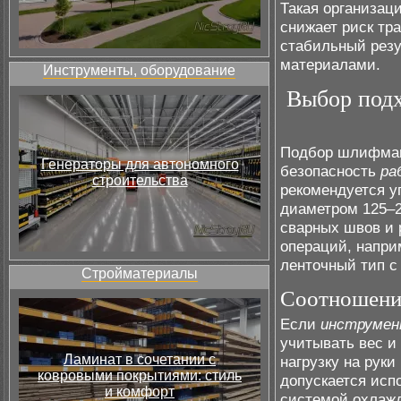
Такая организац
снижает риск тр
стабильный рез
материалами.
Инструменты, оборудование
Выбор под
Подбор шлифмаш
Генераторы для автономного
безопасность
ра
строительства
рекомендуется у
диаметром 125–2
сварных швов и 
операций, напри
ленточный тип с
Стройматериалы
Соотношени
Если
инструме
учитывать вес 
Ламинат в сочетании с
нагрузку на рук
ковровыми покрытиями: стиль
допускается исп
и комфорт
системой охлаж