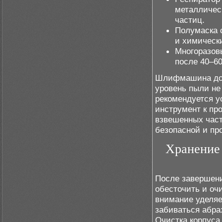
металличес
частиц.
Полумаска 
и химическ
Многоразов
после 40–60
Шлифмашина дол
уровень пыли не
рекомендуется у
инструмент к пр
взвешенных част
безопасной и пр
Хранение
После завершен
обесточить и оч
внимание уделяе
забиваться абра
Очистка корпуса