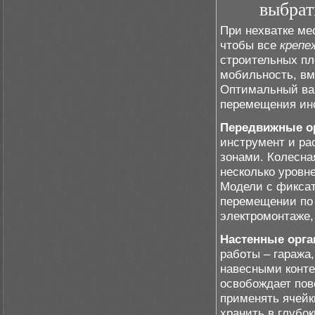
выбрат
При нехватке ме
чтобы все
крепе
строительных пл
мобильность, вм
Оптимальный вар
перемещения ин
Передвижные о
инструмент и р
зонами. Колесна
несколько уровне
Модели с фикса
перемещении по 
электромонтаже,
Настенные орг
работы – гаража
навесными конте
освобождает пов
применять ячейк
хранить в глубо