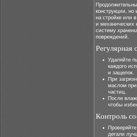
Продолжительны
конструкции, но 
на стройке или 
и механических 
систему
хранени
повреждений.
Регулярная 
Удаляйте п
каждого ис
и защелок.
При загряз
маслом при
частиц.
После влаж
чтобы избе
Контроль со
Проверяйте
детали луч