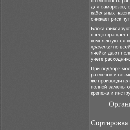
возможность рас
для саморезов, 
кабельных након
снижает риск пу
Блоки фиксирую
предотвращает 
комплектуются к
хранения
по всей
ячейки дают пол
учете расходник
При подборе мод
размеров и возм
же производител
полной замены о
крепежа и инстр
Органи
Сортировка 