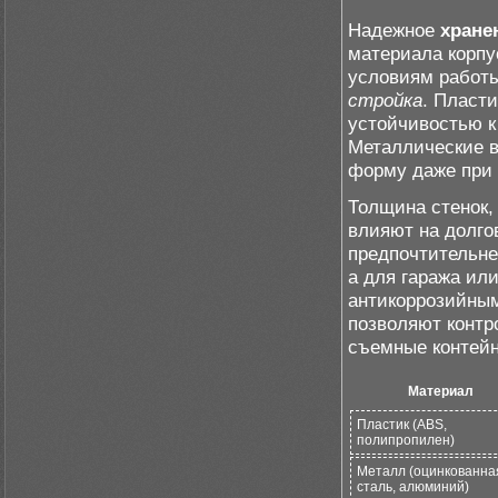
Надежное
хране
материала корпу
условиям работы
стройка
. Пласт
устойчивостью к 
Металлические в
форму даже при 
Толщина стенок,
влияют на долго
предпочтительне
а для гаража ил
антикоррозийны
позволяют контро
съемные контейн
Материал
Пластик (ABS,
полипропилен)
Металл (оцинкованна
сталь, алюминий)