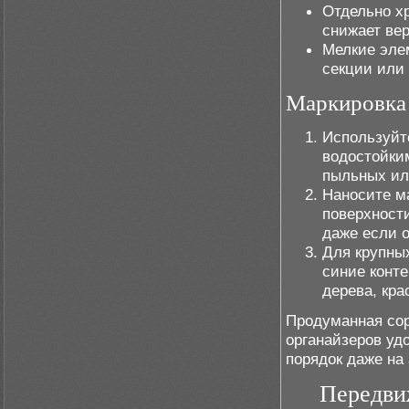
Отдельно хр
снижает ве
Мелкие эле
секции или 
Маркировка 
Используйт
водостойки
пыльных ил
Наносите ма
поверхност
даже если о
Для крупны
синие конте
дерева, кра
Продуманная сор
органайзеров уд
порядок даже на
Передви