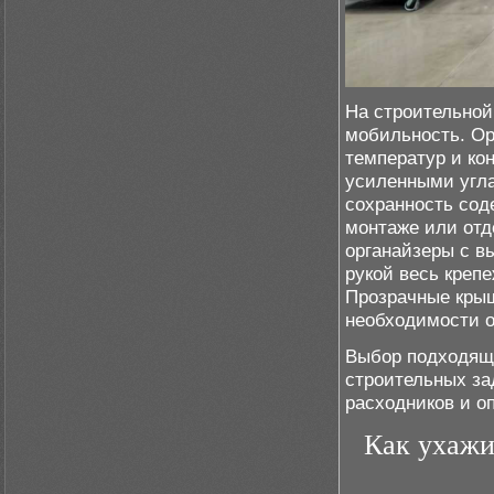
На строительной
мобильность. Ор
температур и ко
усиленными угл
сохранность сод
монтаже или отд
органайзеры с в
рукой весь креп
Прозрачные крыш
необходимости о
Выбор подходяще
строительных за
расходников и о
Как ухажи