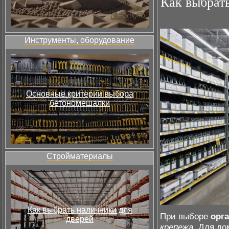
Как выбрать
Инструменты, оборудование
Основные критерии выбора
бетономешалки
Стройматериалы
Как выбрать наличники для
При выборе
орг
дверей
крепежа
. Для д