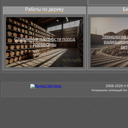
Работы по дереву
Бе
Технология 
Сравнение плотности пород
радиацион
древесины
бет
2008-2026 © 
Копирование публикаций без