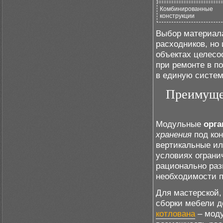
Комбинированные
конструкции
Выбор материала
расходников, но
объектах целесо
при ремонте в п
в единую систем
Преимущес
Модульные
орга
хранения
под кон
вертикальные ил
условиях ограни
рационально ра
необходимости п
Для мастерской,
сборки мебели д
котлована
– моду