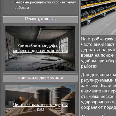
Базовые расценки по строительным
работам
Ремонт, отделка
На стройке кажд
часто выбивают 
Как выбрать модульную
держать под рук
мебель под размер комнаты
время на поиски
удобны при сбор
работах.
Для домашних м
Новости недвижимости
регулируемыми 
замками. Если
с
внимание на пер
стыковки нескол
ударопрочного п
Чистые комнаты: стандарты
сохраняют поряд
ISO