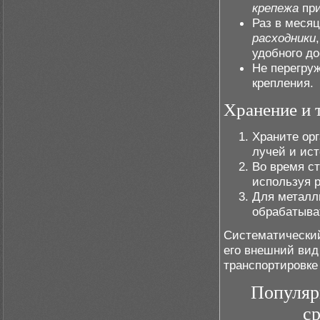
крепежа
при
Раз в меся
расходники
удобного до
Не перегру
крепления.
Хранение и 
Храните ор
лучей и ист
Во время с
используя р
Для металл
обрабатыва
Систематический
его внешний вид
транспортировке
Популяр
с