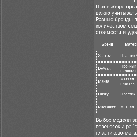
При выборе
орг
важно учитывать
Разные бренды п
количеством сек
стоимости и удо
Бренд
Матер
Stanley
Пластик 
Прочный
DeWalt
полипро
Металл +
Makita
пластик
Husky
Пластик
Milwaukee
Металл
Выбор модели за
переносок и раб
пластиково-мета