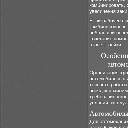
комбинировать, 
увеличения зан
Если рабочее пр
комбинированный
небольшой перед
сочетание помог
этапе стройки.
Особенн
автом
Организация
хр
автомобильных и
точность работы
порядок и миним
требования к ко
условий эксплуа
Автомобиль
Для автомеханик
расходников
в ог