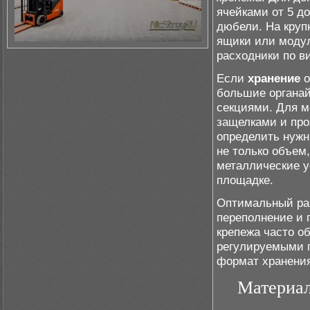
ячейками от 5 до
дюбели. На кру
ящики или моду
расходники по в
Если
хранение
о
большие органа
секциями. Для 
защелками и про
определить нужн
не только объем,
металлические у
площадке.
Оптимальный раз
переполнение и 
крепежа часто о
регулируемыми п
формат хранения
Материал