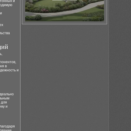
тонных и
ходимую
ти
ех
льства
ций
ь,
понентов,
ня в
дежность и
идеально
ельным
 для
ику и
благодаря
зование