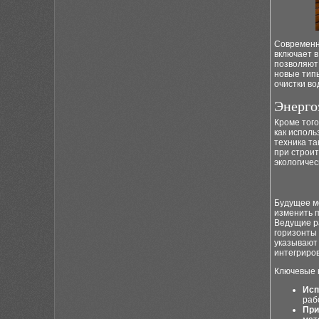
Современн
включает в
позволяют 
новые типы
очистки в
Энерго
Кроме тог
как испол
техника т
при строит
экологичес
Будущее м
изменить п
Ведущие р
горизонты
указывают 
интегриро
Ключевые 
Исп
раб
При