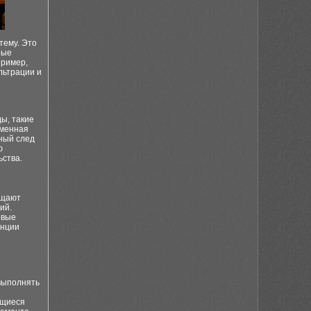
тему. Это
рые
пример,
льтрации и
ы, такие
еменная
ный след
ю
ьства.
ещают
ий.
овые
енции
выполнять
ющиеся