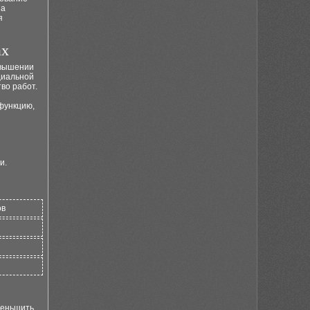
 а
я
ах
овышении
циальной
во работ.
функцию,
и.
ов
меньшить