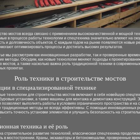
тво мостов всегда связано с применением высококачественной и мощной тех
ые в процессе работы технологии и спецтехника значительно влияют на ско
ть и долговечность объектов. С каждым годом на рынке появляются новые р
могают оптимизировать процессы и достигать высоких результатов.
тье мы рассмотрим как инновационные разработки, так и проверенные време
ие методы. Обсудим, как новые технологии меняют подходы к проектировани
 мостов, а также насколько важна роль традиционной техники в современны
ных проектах.
Роль техники в строительстве мостов
ции в специализированной технике
ые технологии для строительства мостов включают в себя новейшую спецтехн
 буровые установки, а также машины для монтажа и демонтажа конструкций. 
и позволяют выполнять работы в условиях ограниченного пространства и на 
где традиционные методы не всегда эффективны. С помощью инновационных 
высить точность установки элементов и улучшить безопасность на строител
.
ионная техника и её роль
а стремительное развитие технологий, классическая спецтехника продолжае
ль в мостостроении. Краны, экскаваторы и бетономешалки, проверенные вре