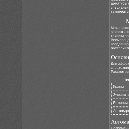
арматуры 
специальны
температу
М
Механизац
эффективн
техники по
Весь проц
координир
обеспечив
Основн
Для эффек
спецтехник
Рассмотри
Ти
Краны
Экскават
Бетоном
Автогидр
Автома
Современн