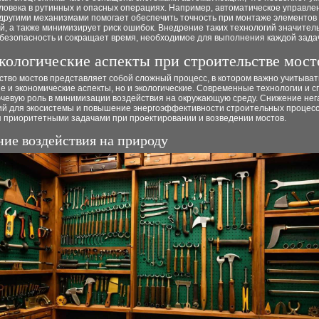
ловека в рутинных и опасных операциях. Например, автоматическое управле
 другими механизмами помогает обеспечить точность при монтаже элементов
й, а также минимизирует риск ошибок. Внедрение таких технологий значител
безопасность и сокращает время, необходимое для выполнения каждой зада
кологические аспекты при строительстве мост
тво мостов представляет собой сложный процесс, в котором важно учитыват
е и экономические аспекты, но и экологические. Современные технологии и 
ючевую роль в минимизации воздействия на окружающую среду. Снижение не
ий для экосистемы и повышение энергоэффективности строительных процес
я приоритетными задачами при проектировании и возведении мостов.
ие воздействия на природу