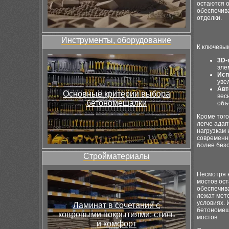
остаются 
обеспечива
отделки.
Инструменты, оборудование
К ключевы
3D-
эле
Исп
уве
Авт
Основные критерии выбора
вес
бетономешалки
объ
Кроме того
легче адап
нагрузкам
современн
более безо
Стройматериалы
Несмотря 
мостов ос
обеспечива
лежат мето
условиях. 
Ламинат в сочетании с
бетономеш
ковровыми покрытиями: стиль
мостов.
и комфорт