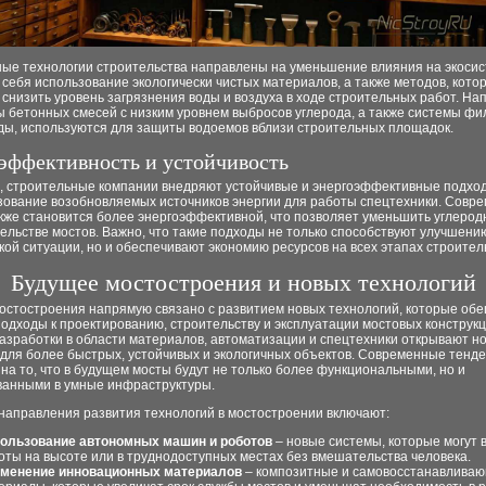
ые технологии строительства направлены на уменьшение влияния на экосис
 себя использование экологически чистых материалов, а также методов, кото
снизить уровень загрязнения воды и воздуха в ходе строительных работ. На
 бетонных смесей с низким уровнем выбросов углерода, а также системы фи
оды, используются для защиты водоемов вблизи строительных площадок.
эффективность и устойчивость
о, строительные компании внедряют устойчивые и энергоэффективные подход
ьзование возобновляемых источников энергии для работы спецтехники. Совр
акже становится более энергоэффективной, что позволяет уменьшить углерод
ельстве мостов. Важно, что такие подходы не только способствуют улучшени
кой ситуации, но и обеспечивают экономию ресурсов на всех этапах строител
Будущее мостостроения и новых технологий
остостроения напрямую связано с развитием новых технологий, которые об
одходы к проектированию, строительству и эксплуатации мостовых конструкц
азработки в области материалов, автоматизации и спецтехники открывают н
 для более быстрых, устойчивых и экологичных объектов. Современные тенд
на то, что в будущем мосты будут не только более функциональными, но и
ванными в умные инфраструктуры.
направления развития технологий в мостостроении включают:
ользование автономных машин и роботов
– новые системы, которые могут 
оты на высоте или в труднодоступных местах без вмешательства человека.
менение инновационных материалов
– композитные и самовосстанавлива