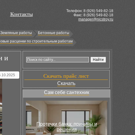
Телефон: 8 (
926
) 549-82-18
Контакты
Факс: 8 (926) 549-82-18
manager@nicstroy.ru
Земляные работы
Бетонные работы
овые расценки по строительным работам
и и
6.10.2025
Скачать прайс лист
Скачать
Сам себе сантехник
Протечки бачка: причины и
решения