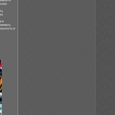
ремонте.
более
ть
ия.
м и
рживать
пасность и