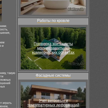
Работы по кровле
ники.
рость,
ешения,
нем
Проверка зон защиты
ю и
молниезащиты на
х
коммерческих объектах
ику, такую
Фасадные системы
Эти
сложных
решений
ьных
Учет ветровых и
т играть
температурных деформаций
менем,