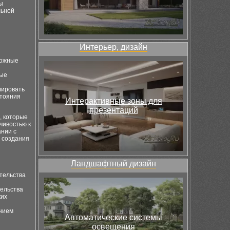
ы
льной
Интерьер, дизайн
ложные
рые
лировать
стояния
Интерактивные зоны для
презентаций
, которые
чивостью к
ании с
 создания
Ландшафтный дизайн
тельства
тельства
ких
ением
Автоматические системы
освещения