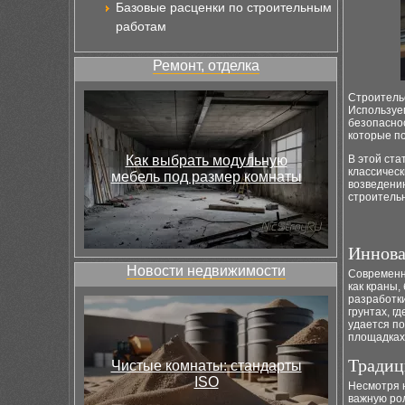
Базовые расценки по строительным
работам
Ремонт, отделка
Строительс
Используем
безопаснос
которые по
Как выбрать модульную
В этой ста
классическ
мебель под размер комнаты
возведению
строитель
Иннова
Новости недвижимости
Современн
как краны,
разработк
грунтах, 
удается по
площадках
Традиц
Чистые комнаты: стандарты
ISO
Несмотря н
важную ро