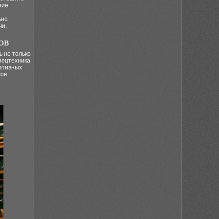
ние
ьно
чи.
ов
ь не только
спецтехника
гативных
сов