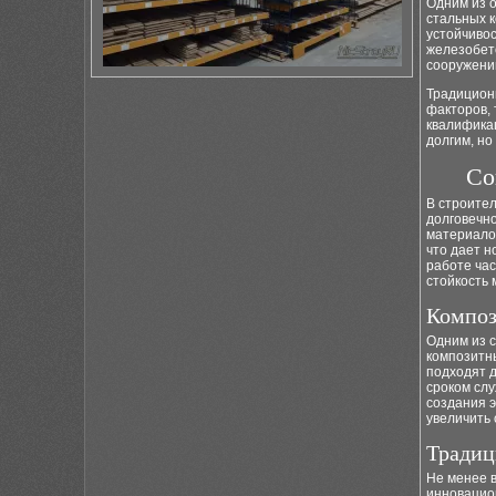
Одним из 
стальных к
устойчивос
железобет
сооружени
Традицион
факторов, 
квалификац
долгим, но
Со
В строител
долговечно
материало
что дает н
работе ча
стойкость 
Композ
Одним из 
композитн
подходят д
сроком слу
создания э
увеличить 
Традиц
Не менее в
инновацио