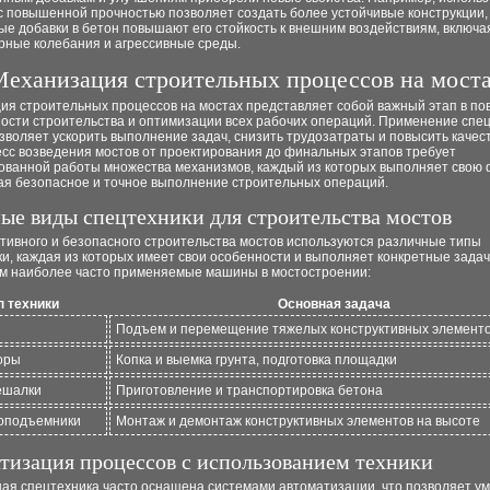
с повышенной прочностью позволяет создать более устойчивые конструкции,
е добавки в бетон повышают его стойкость к внешним воздействиям, включа
рные колебания и агрессивные среды.
еханизация строительных процессов на мост
ия строительных процессов на мостах представляет собой важный этап в п
ости строительства и оптимизации всех рабочих операций. Применение спе
зволяет ускорить выполнение задач, снизить трудозатраты и повысить качест
есс возведения мостов от проектирования до финальных этапов требует
ованной работы множества механизмов, каждый из которых выполняет свою 
ая безопасное и точное выполнение строительных операций.
ые виды спецтехники для строительства мостов
тивного и безопасного строительства мостов используются различные типы
и, каждая из которых имеет свои особенности и выполняет конкретные задач
м наиболее часто применяемые машины в мостостроении:
п техники
Основная задача
Подъем и перемещение тяжелых конструктивных элемент
оры
Копка и выемка грунта, подготовка площадки
ешалки
Приготовление и транспортировка бетона
оподъемники
Монтаж и демонтаж конструктивных элементов на высоте
тизация процессов с использованием техники
ая спецтехника часто оснащена системами автоматизации, что позволяет у