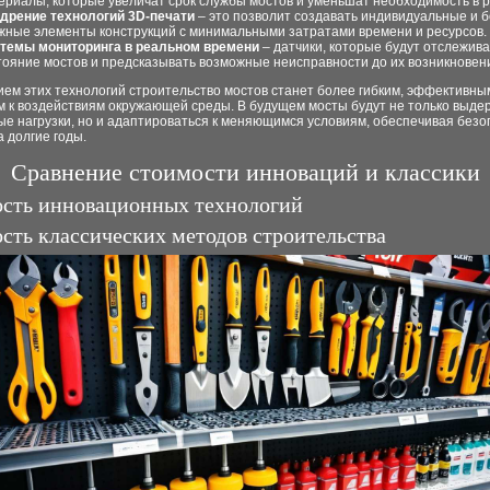
ериалы, которые увеличат срок службы мостов и уменьшат необходимость в 
дрение технологий 3D-печати
– это позволит создавать индивидуальные и 
жные элементы конструкций с минимальными затратами времени и ресурсов.
темы мониторинга в реальном времени
– датчики, которые будут отслежива
тояние мостов и предсказывать возможные неисправности до их возникновен
ем этих технологий строительство мостов станет более гибким, эффективны
м к воздействиям окружающей среды. В будущем мосты будут не только выде
е нагрузки, но и адаптироваться к меняющимся условиям, обеспечивая безо
 долгие годы.
Сравнение стоимости инноваций и классики
сть инновационных технологий
сть классических методов строительства