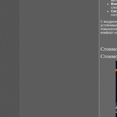
мат
Вне
сло
Сис
сос
С внедрени
устойчивы
повышенны
комфорт на
Стоимо
Стоимо