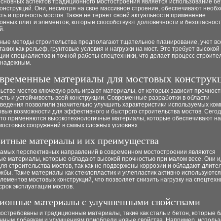
основных аспектов традиционного мостостроения является использование бе
онструкций. Они, несмотря на свое массивное строение, обеспечивают необ
ть и прочность мостов. Также не теряет своей актуальности применение
онных плит и элементов, которые способствуют долговечности и безопаснос
й.
ные методы строительства предполагают тщательное планирование, учет вс
таких как рельеф, грунтовые условия и нагрузки на мост. Это требует высокой
ии специалистов и точной работы спецтехники, что делает процесс строите
 надежным.
временные материалы для мостовых конструк
ьстве мостов ключевую роль играют материалы, от которых зависит прочност
сть и устойчивость всей конструкции. Современные разработки в области
ведения позволили значительно улучшить характеристики используемых ком
овые возможности для эффективного и быстрого строительства мостов. Сегод
сто применяются высокотехнологичные материалы, которые обеспечивают на
мостовых сооружений в самых сложных условиях.
итные материалы и их преимущества
самых перспективных направлений в современном мостостроении являются
ые материалы, которые обладают высокой прочностью при малом весе. Они 
ля строительства мостов, так как не подвержены коррозии и обладают длит
жбы. Такие материалы как стеклопластик и углепластик активно используются
лементов мостовых конструкций, что позволяет снизить нагрузку на спецтехн
срок эксплуатации мостов.
ионные материалы с улучшенными свойствами
остребованы и традиционные материалы, такие как сталь и бетон, которые 
нным добавкам и улучшениям приобрели новые свойства. Например, исполь