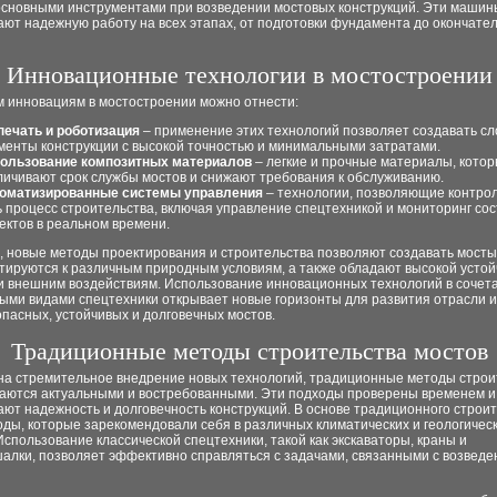
основными инструментами при возведении мостовых конструкций. Эти машин
ют надежную работу на всех этапах, от подготовки фундамента до окончате
Инновационные технологии в мостостроении
м инновациям в мостостроении можно отнести:
печать и роботизация
– применение этих технологий позволяет создавать с
менты конструкции с высокой точностью и минимальными затратами.
ользование композитных материалов
– легкие и прочные материалы, кото
личивают срок службы мостов и снижают требования к обслуживанию.
оматизированные системы управления
– технологии, позволяющие контро
ь процесс строительства, включая управление спецтехникой и мониторинг со
ектов в реальном времени.
, новые методы проектирования и строительства позволяют создавать мосты
тируются к различным природным условиям, а также обладают высокой устой
 и внешним воздействиям. Использование инновационных технологий в сочет
ыми видами спецтехники открывает новые горизонты для развития отрасли и
пасных, устойчивых и долговечных мостов.
Традиционные методы строительства мостов
на стремительное внедрение новых технологий, традиционные методы строи
таются актуальными и востребованными. Эти подходы проверены временем и
ют надежность и долговечность конструкций. В основе традиционного строи
ды, которые зарекомендовали себя в различных климатических и геологичес
Использование классической спецтехники, такой как экскаваторы, краны и
алки, позволяет эффективно справляться с задачами, связанными с возвед