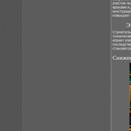
участие че
кранами и
конструкци
повышает 
Э
Строительс
технически
играют кл
последств
становятс
Снижен