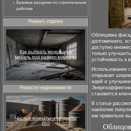
Базовые расценки по строительным
работам
Ремонт, отделка
Облицовка фасад
долговечного, э
доступно множес
Как выбрать модульную
только улучшить
мебель под размер комнаты
устойчивость к 
Использование с
открывает широк
идей и улучшени
Энергоэффективн
Новости недвижимости
становятся ключ
В статье рассмо
наиболее популя
как правильно в
Чистые комнаты: стандарты
ISO
Облицов