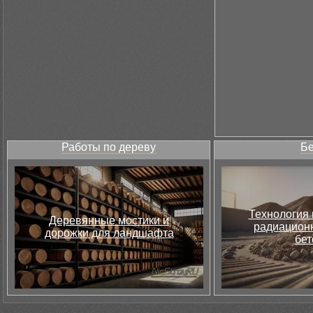
Работы по дереву
Бе
Технология 
Деревянные мостики и
радиацион
дорожки для ландшафта
бет