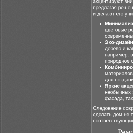
акцентируют вни
предлагая решен
и делают его ун
Минимализ
цветовые р
современны
Эко-дизайн
дерево и ка
например, в
природное 
Комбиниро
материалов
для создан
Яркие акце
необычных 
фасада, так
Следование сов
сделать дом не 
соответствующим
Ремо