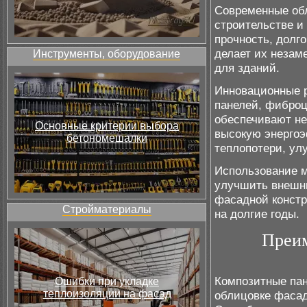
Современные об
строительстве и
прочность, долг
делает их незам
Инструменты, оборудование
для зданий.
Инновационные 
панелей, фиброц
обеспечивают не
Основные критерии выбора
высокую энергоэ
бетономешалки
теплопотери, ул
Использование м
улучшить внешни
фасадной констр
Стройматериалы
на долгие годы.
Преим
Композитные пан
Ошибки при укладке
теплоизоляции на фасад
облицовке фасад