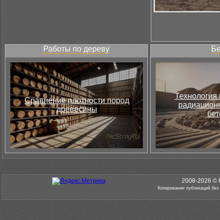
Работы по дереву
Бе
Технология 
Сравнение плотности пород
радиацион
древесины
бет
2008-2026 © 
Копирование публикаций без