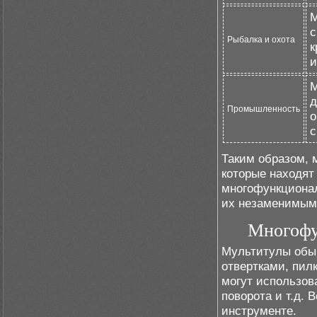
М
с
Рыбалка и охота
к
и
М
д
Промышленность
о
с
Таким образом,
которые находят
многофункционал
их незаменимым
Многофу
Мультитулы обыч
отвертками, пил
могут использова
поворота и т.д.
инструменте.