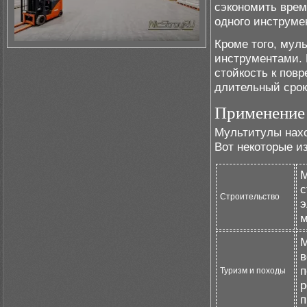
сэкономить врем
одного инструме
Кроме того, мул
инструментами. 
стойкость к пов
длительный срок
Применение 
Мультитулы нахо
Вот некоторые из
М
с
Строительство
э
м
М
в
п
Туризм и походы
р
п