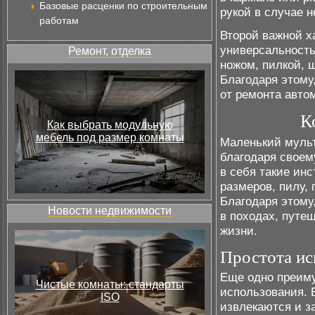
Базовые расценки по строительным
рукой в случае 
работам
Второй важной х
универсальност
Ремонт, отделка
ножом, пилкой, 
Благодаря этому
от ремонта авто
К
Как выбрать модульную
мебель под размер комнаты
Маленький мульт
благодаря своем
в себя такие инс
размеров, пилу, 
Благодаря этом
Новости недвижимости
в походах, путе
жизни.
Простота ис
Еще одно преиму
Чистые комнаты: стандарты
использования. 
ISO
извлекаются и з