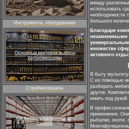
между различны
использовать ср
необходимости т
большого количе
Инструменты, оборудование
Благодаря комп
незаменимыми 
универсальными
множестве сфер
Основные критерии выбора
активного отды
бетономешалки
В быту мультиту
С их помощью мо
разбирать мебел
Стройматериалы
другое. Компакт
иметь под рукой
В профессиональ
применение. Они
Как выбрать наличники для
рыбалке, охоте,
дверей
Многофункционал