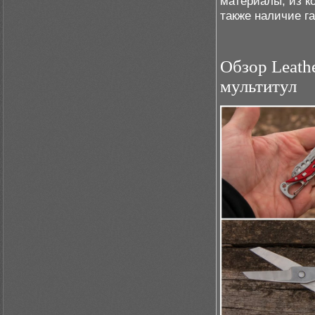
материалы, из ко
также наличие г
Обзор Leath
мультитул