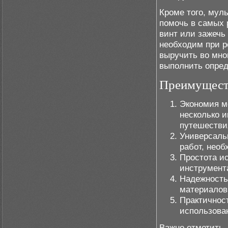
Кроме того, мул
помочь в самых 
винт или зажечь
необходим при р
выручить во мно
выполнить опред
Преимущест
Экономия м
несколько и
путешестви
Универсаль
работ, нео
Простота и
инструмент
Надежность
материалов,
Практичност
использова
Важно отметить,