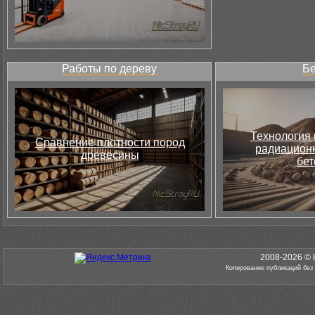
Работы по дереву
Бе
Технология 
Сравнение плотности пород
радиацион
древесины
бет
2008-2026 © 
Копирование публикаций без