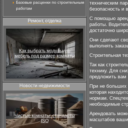
Базовые расценки по строительным
техническим пар
работам
безопасность и 
С помощью арен
Ремонт, отделка
работы. Водител
достаточно широ
Они сделают сво
выполнять заказ
Как выбрать модульную
Строительная те
мебель под размер комнаты
Так как строите
технику. Для сн
предложить вам 
Новости недвижимости
При не больших 
которая находит
нормам. Спецтех
необходимые стр
Арендовать можн
Чистые комнаты: стандарты
масштабов ваших
ISO