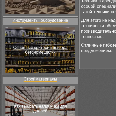
Техника в аренду
особой специали
такой техники не
Для этого не над
Инструменты, оборудование
технически обсл
производительно
точностью.
Отличные гибкие
Основные критерии выбора
предложением.
бетономешалки
Стройматериалы
Как выбрать наличники для
дверей