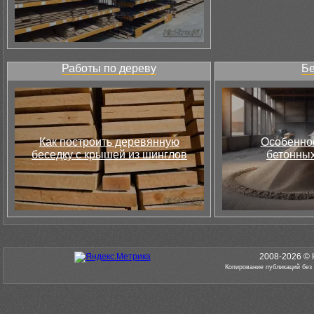
Работы по дереву
Бе
Как построить деревянную
Особеннос
беседку с крышей из шинглов
бетонных
2008-2026 © 
Копирование публикаций без