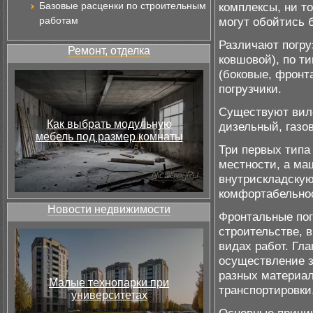
Базовые расценки по строительным
комплексы, ни т
работам
могут обойтись б
Различают погруз
Ремонт, отделка
ковшовой), по т
(боковые, фронт
погрузчики.
Существуют вило
Как выбрать модульную
дизельный, газо
мебель под размер комнаты
Три первых типа
местности, а ма
внутрискладскую
комфортабельнос
Новости недвижимости
Фронтальные пог
строительстве, в
видах работ. Гл
осуществление з
разных материал
Малые технопарки при
транспортировки
университетах