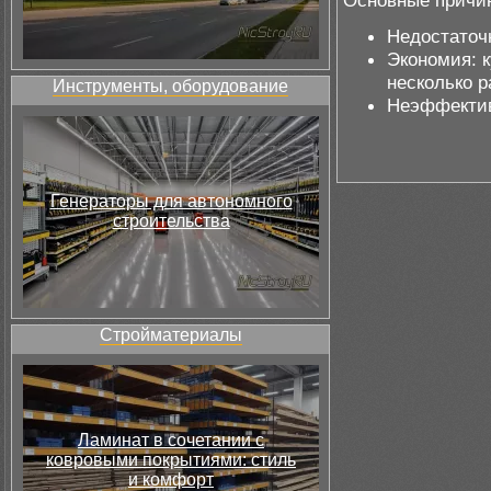
Основные причины
Недостаточн
Экономия: к
несколько р
Инструменты, оборудование
Неэффектив
Генераторы для автономного
строительства
Стройматериалы
Ламинат в сочетании с
ковровыми покрытиями: стиль
и комфорт