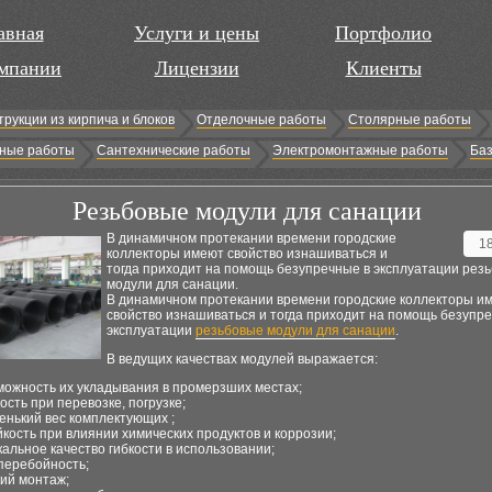
авная
Услуги и цены
Портфолио
мпании
Лицензии
Клиенты
трукции из кирпича и блоков
Отделочные работы
Столярные работы
ные работы
Сантехнические работы
Электромонтажные работы
Баз
Резьбовые модули для санации
В динамичном протекании времени городские
1
коллекторы имеют свойство изнашиваться и
тогда приходит на помощь безупречные в эксплуатации рез
модули для санации.
В динамичном протекании времени городские коллекторы и
свойство изнашиваться и тогда приходит на помощь безупр
эксплуатации
резьбовые модули для санации
.
В ведущих качествах модулей выражается:
можность их укладывания в промерзших местах;
кость при перевозке, погрузке;
енький вес комплектующих ;
йкость при влиянии химических продуктов и коррозии;
кальное качество гибкости в использовании;
перебойность;
кий монтаж;