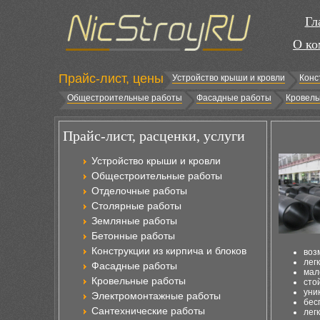
Гл
О ко
Прайс-лист, цены
Устройство крыши и кровли
Конс
Общестроительные работы
Фасадные работы
Кровель
Прайс-лист, расценки, услуги
Устройство крыши и кровли
Общестроительные работы
Отделочные работы
Столярные работы
Земляные работы
Бетонные работы
Конструкции из кирпича и блоков
воз
лег
Фасадные работы
мал
Кровельные работы
сто
уни
Электромонтажные работы
бес
Сантехнические работы
лег