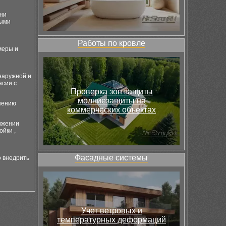
ени
ными
Работы по кровле
меры и
наружной и
асии с
Проверка зон защиты
молниезащиты на
ушению
коммерческих объектах
нижении
ойки ,
Фасадные системы
о внедрить
Учет ветровых и
температурных деформаций