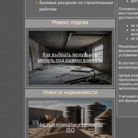
дос
Базовые расценки по строительным
работам
Основное н
восстанов
достоинств
Ремонт, отделка
не 
не 
кол
не 
Резьбовые 
внутренней
Как выбрать модульную
условиями 
мебель под размер комнаты
В соответс
коллектор
Целью разр
пропускной
снизить н
экологично
Новости недвижимости
Учитывая 
его функци
Чистые комнаты: стандарты
ISO