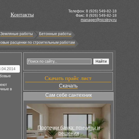
Телефон: 8 (
926
) 549-82-18
Контакты
Факс: 8 (926) 549-82-18
manager@nicstroy.ru
Земляные работы
Бетонные работы
овые расценки по строительным работам
8.04.2014
ьбовые
Скачать прайс лист
меют
Скачать
ечные в
Сам себе сантехник
Протечки бачка: причины и
решения