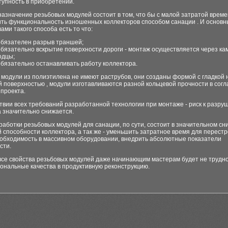
тупность в приобретении.
азначение резьбовых модулей состоит в том, что бы с малой затратой врем
ить функциональность изношенных коллекторов способом санации . И основ
ами такого способа есть то что:
обязателен разрыв траншей;
обязательно вскрытие поверхности дороги - монтаж осуществляется через ка
одцы;
обязательно останавливать работу коллектора.
модули из полиэтилена не имеют раструбов, они созданы формой с гладкой 
 поверхностью , модули изготавливаются разной кольцевой прочности в согл
проекта.
твии всех требований разработанной технологии при монтаже - риск к разр
а значительно снижается.
аботки резьбовых модулей для санации, по сути, состоит в значительном с
 способности коллектора, а так же - уменьшить затратное время для перестр
еобходимость в массивном оборудовании, внедрить абсолютные показатели
сти.
все свойства резьбовых модулей даже начинающим мастерам будет не трудн
ональные качества в продуктивную реконструкцию.