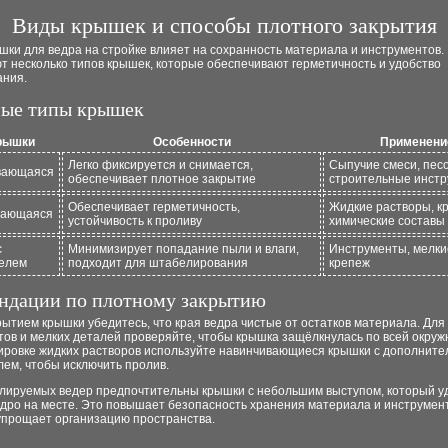
Виды крышек и способы плотного закрытия
ки для ведра на стройке влияет на сохранность материала и инструментов.
 несколько типов крышек, которые обеспечивают герметичность и удобство
ания.
ые типы крышек
рышки
Особенности
Применени
Легко фиксируется и снимается,
Сыпучие смеси, песо
вающаяся
обеспечивает плотное закрытие
строительные инст
Обеспечивает герметичность,
Жидкие растворы, кр
вающаяся
устойчивость к проливу
химические составы
с
Минимизирует попадание пыли и влаги,
Инструменты, мелки
елем
подходит для штабелирования
крепеж
ндации по плотному закрытию
ытием крышки убедитесь, что края ведра чистые от остатков материала. Для
ов и мелких деталей проверяйте, чтобы крышка защёлкнулась по всей окруж
ировке жидких растворов используйте навинчивающиеся крышки с дополнит
ем, чтобы исключить пролив.
лируемых ведер предпочтительны крышки с небольшим выступом, который у
едро на месте. Это повышает безопасность хранения материала и инструмен
 упрощает организацию пространства.