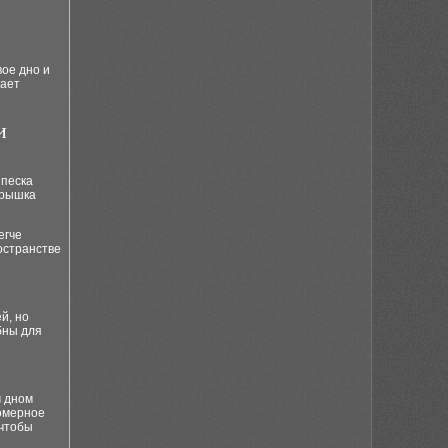
ое дно и
гает
и
 песка
Крышка
егче
остранстве
й, но
бны для
м дном
номерное
 чтобы