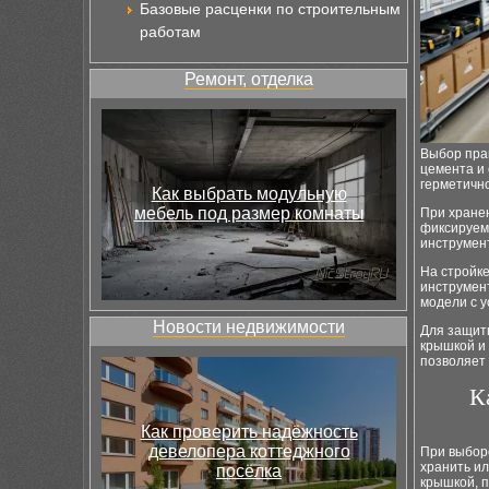
Базовые расценки по строительным
работам
Ремонт, отделка
Выбор прав
цемента и 
герметичн
Как выбрать модульную
мебель под размер комнаты
При хранен
фиксируем
инструмент
На стройке
инструмен
модели с у
Новости недвижимости
Для защит
крышкой и 
позволяет
К
Как проверить надёжность
девелопера коттеджного
При выбор
хранить ил
посёлка
крышкой, 