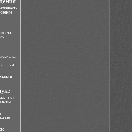
щения
метичность
новение
ным или
кие –
атериала,
й
хранении
риала и
духе
умент от
ческим
ь
адания
ого