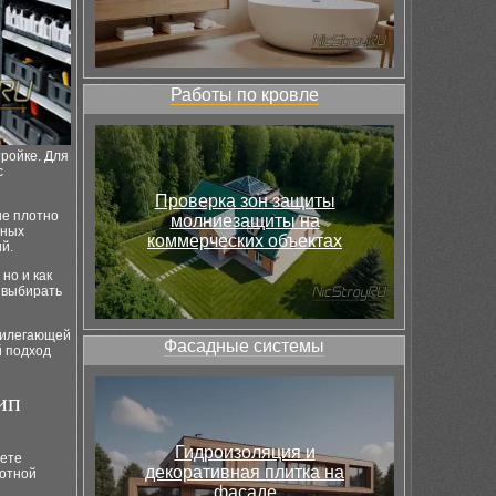
Работы по кровле
ройке. Для
с
Проверка зон защиты
ие плотно
молниезащиты на
ьных
коммерческих объектах
й.
но и как
 выбирать
прилегающей
Фасадные системы
й подход
ип
Гидроизоляция и
уете
декоративная плитка на
лотной
фасаде