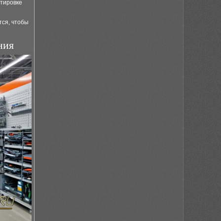
ртировке
тся, чтобы
ния