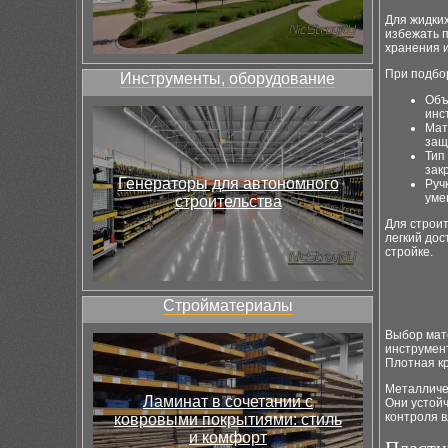
Для жидких
избежать 
хранения и
При подбо
Инструменты, оборудование
Объ
инс
Мат
защ
Тип
зак
Генераторы для автономного
Руч
уме
строительства
Для строи
легкий дос
стройке.
Стройматериалы
Выбор мат
инструмент
Плотная к
Металличес
Ламинат в сочетании с
Они устой
контроля в
ковровыми покрытиями: стиль
и комфорт