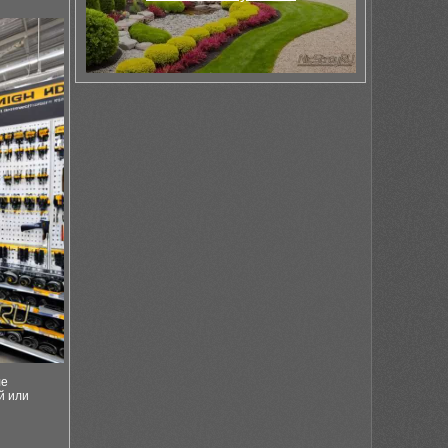
ле
й или