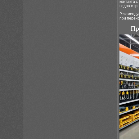
контакта с
ведра с к
Рекомендуе
при перено
Пр