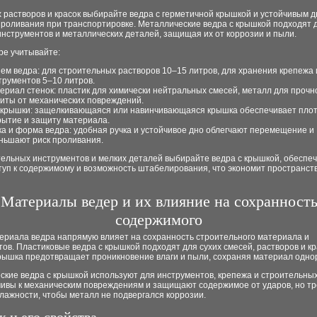
 растворов и красок выбирайте ведра с герметичной крышкой и устойчивым д
проливания при транспортировке. Металлические ведра с крышкой подходят 
нструментов и металлических деталей, защищая их от коррозии и пыли.
ре учитывайте:
ем ведра: для строительных растворов 10–15 литров, для хранения крепежа 
трументов 5–10 литров.
ериал стенок: пластик для химически нейтральных смесей, металл для прочн
иты от механических повреждений.
 крышки: защелкивающаяся или навинчивающаяся крышка обеспечивает пло
рытие и защиту материала.
ка и форма ведра: удобная ручка и устойчивое дно облегчают перемещение и
ньшают риск проливания.
тельных инструментов и мелких деталей выбирайте ведра с крышкой, обесп
туп к содержимому и возможность штабелирования, что экономит пространст
Материалы ведер и их влияние на сохранност
содержимого
ериала ведра напрямую влияет на сохранность строительного материала и
ов. Пластиковые ведра с крышкой подходят для сухих смесей, растворов и кр
рышка предотвращает проникновение влаги и пыли, сохраняя материал одно
кие ведра с крышкой используют для инструментов, крепежа и строительных
чивы к механическим повреждениям и защищают содержимое от ударов, но т
лажности, чтобы металл не подвергался коррозии.