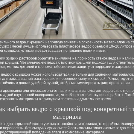
ильного ведра с крышкой напрямую влияет на сохранность материалов на ст
сухих смесей лучше использовать пластиковое ведро объемом 10–20 литров 
ой крышкой, которая предотвращает попадание влаги и пыли.
ии жидких растворов обратите внимание на прочность стенок ведра и налич
ой крышки. Металлические ведра с плотной крышкой подходят для строител
ов, мелких деталей и крепежа, обеспечивая защиту от коррозии и загрязнени
 ведро с крышкой может использоваться не только для хранения материалов, 
т для замешивания растворов или переноски сыпучих смесей. Рекомендуется
стойчивым дном и удобной ручкой, чтобы минимизировать риск проливания.
ы древесины или гипсокартона от пыли и влаги используют ведра с плотно 
гладкой внутренней поверхностью, что облегчает очистку после работы. Тако
 сохранять материалы в пригодном состоянии длительное время.
ак выбрать ведро с крышкой под конкретный т
материала
е ведра с крышкой важно учитывать свойства материала, который вы планир
и переносить. Для сыпучих сухих смесей оптимальны пластиковые ведра с п
предотвращающей попадание влаги и комкование материала.