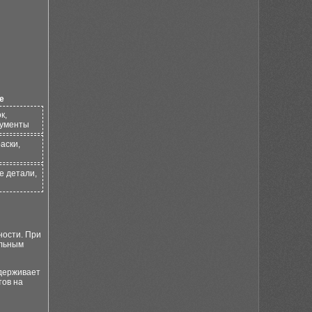
е
к,
рументы
аски,
е детали,
ности. При
ельным
держивает
тов на