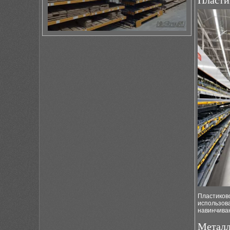
Пласти
Пластиково
использова
навинчива
Металл