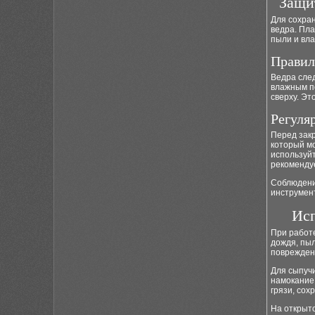
Защи
Для сохра
ведра. Пл
пыли и вла
Правил
Ведра след
влажным по
сверху. Э
Регуля
Перед закр
который м
используй
рекоменду
Соблюдение
инструмент
Исп
При работе
дождя, пыл
поврежден
Для сыпуч
намокание
грязи, сох
На открыто