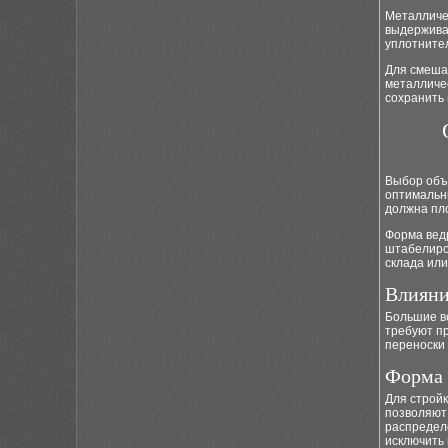
Металличе
выдерживаю
уплотнител
Для смеша
металличес
сохранить
Выбор объё
оптимальны
должна пло
Форма ведр
штабелиро
склада или
Влияни
Большие в
требуют пр
переноски 
Форма 
Для строй
позволяют
распредел
исключить 