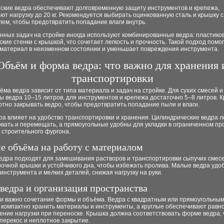
ские ведра обеспечивают долговременную защиту инструментов и крепежа,
т нагрузку до 20 кг. Рекомендуется выбирать оцинкованную сталь и крышку с
ем, чтобы предотвратить попадание влаги внутрь.
нных задач на стройке иногда используют комбинированные ведра: пластиков
кие стенки с крышкой, что сочетает легкость и прочность. Такой подход помо
 материал в неизменном состоянии и уменьшает повреждения инструмента.
Объём и форма ведра: что важно для хранения 
транспортировки
ма ведра зависит от типа материала и задач на стройке. Для сухих смесей и
 ведра 10–15 литров, для инструментов и крепежа достаточно 5–8 литров. 
тно закрывать ведро, чтобы предотвратить попадание пыли и влаги.
а влияет на удобство транспортировки и хранения. Цилиндрические ведра л
вать и перемещать, а прямоугольные удобны для укладки в ограниченном пр
 строительного фургона.
е объёма на работу с материалом
едра подходят для замешивания растворов и транспортировки сыпучих смесе
очной крышки и устойчивого дна, чтобы избежать пролива. Малые ведра удо
инструмента и мелких деталей, снижая нагрузку на руки.
ведра и организация пространства
ки важно сочетание формы и объёма. Ведра с квадратным или прямоугольны
 компактно хранить материалы и инструменты, а круглые обеспечивают рав
ение нагрузки при переноске. Крышка должна соответствовать форме ведра,
перекос и неплотное закрытие.