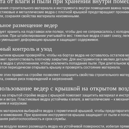
та от влаги и пыли при хранении внутри поме
нения строительного материала и инструмента внутри помещения важна гер
астиковые и металлические ведра с плотной крышкой предотвращают проник
ги, сохраняя свойства материала неизменными.
ьное размещение ведер
ует хранить на подставках или полках, чтобы дно не соприкасалось с холод
лом. При штабелировании учитывайте вес: тяжелые ведра ставят снизу, лег
то уменьшает деформацию крышки и защищает содержимое.
рный контроль и уход
ытием крышки проверяйте, чтобы на бортах ведра не оставалось остатков м
ожет препятствовать плотному закрытию. Для инструментов и мелких детале
те ведра с уплотнением, чтобы исключить попадание пыли. При длительном 
ется периодически открывать крышку и проверять состояние материала.
 этих правил на стройке позволяет сохранить свойства строительного мате
а, снижая риск повреждений и загрязнений.
ользование ведер с крышкой на открытом воз
 на открытой стройке ведра с крышкой помогают защитить материал и инстр
и и ветра. Пластиковые ведра устойчивы к влаге, а металлические – к механи
иям и нагрузкам.
их материалов выбирайте ведра с герметичной крышкой, чтобы предотвратит
 и комкование. При хранении инструментов крышка защищает от пыли и поп
раняя работоспособность и срок службы.
м воздухе важно размещать ведра на устойчивой поверхности, избегая прям