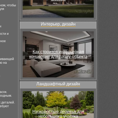
ном, чтобы
для
Интерьер, дизайн
и
ости и
тное
Как строится интерьерная
концепция для luxury-объекта
ечивающей
во на
ь
Ландшафтный дизайн
асок.
родным.
 деталей.
ребуют
Низкорослые деревья для
небольшого участка