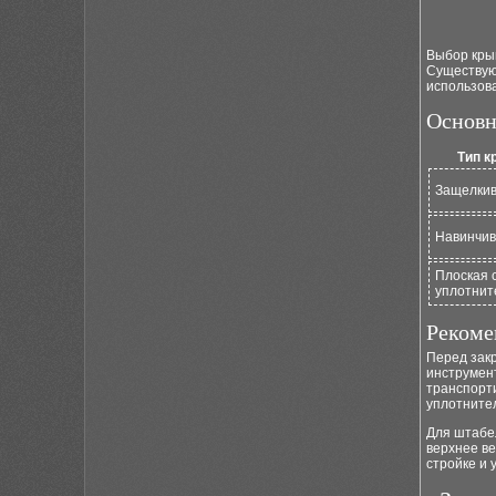
Выбор крыш
Существуют
использов
Основн
Тип к
Защелки
Навинчи
Плоская 
уплотнит
Рекоме
Перед закр
инструмент
транспорт
уплотнител
Для штабе
верхнее в
стройке и