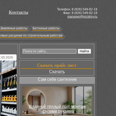
Телефон: 8 (
926
) 549-82-18
Контакты
Факс: 8 (926) 549-82-18
manager@nicstroy.ru
Земляные работы
Бетонные работы
овые расценки по строительным работам
2.05.2026
Скачать прайс лист
Скачать
Сам себе сантехник
Водяной тёплый пол: монтаж
своими руками