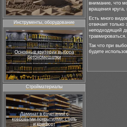
внимание, что м
вращения круга,
Есть много видо
Инструменты, оборудование
отвечает только
неподходящий дис
травмироваться.
Так что при выбо
будете использо
Основные критерии выбора
бетономешалки
Стройматериалы
Ламинат в сочетании с
ковровыми покрытиями: стиль
и комфорт