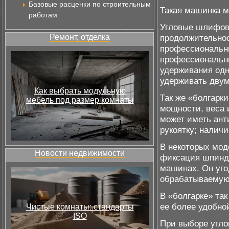
Базовые расценки по строительным
Такая машинка м
работам
Угловые шлифов
Ремонт, отделка
продолжительнос
профессиональны
профессиональны
удерживания одн
удерживать двум
Как выбрать модульную
Так же «болгарк
мебель под размер комнаты
мощности, веса 
может иметь ант
рукоятку; наличи
В некоторых мод
Новости недвижимости
фиксация шпинде
машинах. Он уго
обрабатываемую 
В «болгарке» та
ее более удобно
Чистые комнаты: стандарты
ISO
При выборе угл