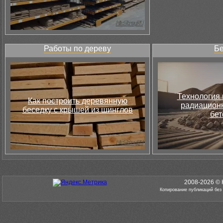
Работы по дереву
Бе
Технология 
Как построить деревянную
радиацион
беседку с крышей из шинглов
бет
2008-2026 © 
Копирование публикаций без