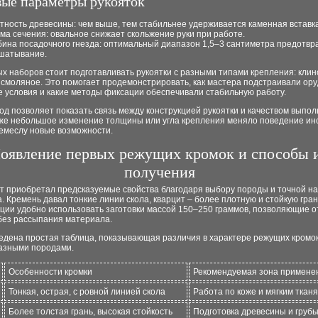
ые параметры рукояток
тность древесины: чем выше, тем стабильнее удерживается каменная вставка
ма сечения: овальное снижает скольжение руки при работе.
бина посадочного гнезда: оптимальный диапазон 1,5–3 сантиметра предотв
шатывание.
х наборов стоит подготавливать рукоятки с разными типами крепления: клин
 смоляное. Это помогает продемонстрировать, как мастера подстраивали ор
 условия и какие методы фиксации обеспечивали стабильную работу.
од позволяет показать связь между конструкцией рукоятки и качеством выпо
аже небольшое изменение толщины или угла крепления меняло поведение ин
ремеслу новые возможности.
оявление первых режущих кромок и способы 
получения
т приобретал предсказуемые свойства благодаря выбору породы и точной н
. Кремень давал тонкие линии скола, кварцит – более плотную и стойкую гран
кции удобно использовать заготовки массой 150–250 граммов, позволяющие 
без рассыпания материала.
едена простая таблица, показывающая различия в характере режущих кромо
разными породами.
Особенности кромки
Рекомендуемая зона примене
Тонкая, острая, с ровной линией скола
Работа по коже и мягким ткан
Более толстая грань, высокая стойкость
Подготовка древесины и груб