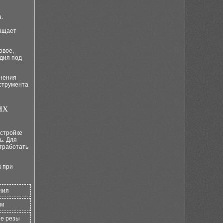
.
ращает
овое,
удия под
лнения
струмента
их
астройке
ь. Для
отработать
к при
ния
ям
ые резы