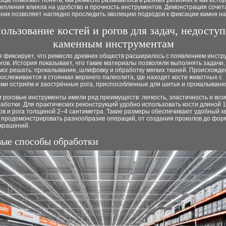
зцы помогают понять, как ремесло развивалось в разных регионах и как исто
репления влияла на удобство и прочность инструментов. Демонстрация сочет
ник позволяет наглядно проследить эволюцию подходов к фиксации камня на
ользование костей и рогов для задач, недосту
каменным инструментам
я фиксирует, что ремесло древних обществ расширилось с появлением инстр
огов. История показывает, что такие материалы позволяли выполнять задачи,
мог решать: прокалывание, шлифовку и обработку мягких тканей. Происхожде
ослеживается в стоянках верхнего палеолита, где находят кости животных с
ми остриём и заострённые рога, приспособленные для шитья и прокалывани
 роговые инструменты имели ряд преимуществ: легкость, эластичность и во
аботки. Для практических реконструкций удобно использовать кости длиной 
ов и рога толщиной 2–4 сантиметра. Такие размеры обеспечивают удобный хв
 продемонстрировать разнообразие операций, от создания проколов до фор
украшений.
ые способы обработки