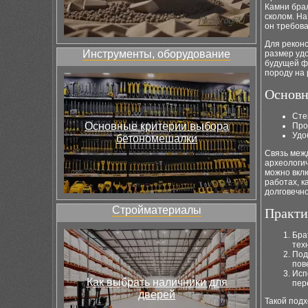
Камни брал
сколом. На
он требова
Для рекон
Инструменты, оборудование
размер удо
будущей ф
породу на 
Основн
Сте
Основные критерии выбора
Про
Удо
бетономешалки
Связь меж
археологич
можно вкл
работах, к
долговечно
Стройматериалы
Практи
Бра
тех
Под
пов
Исп
Как выбрать наличники для
пер
дверей
Такой подх