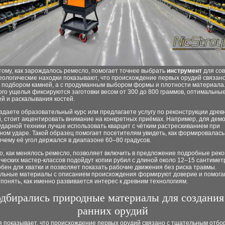
тому, как зарождалось ремесло, помогает точнее выбрать
инструмент
для со
еологические находки показывают, что происхождение первых орудий связано
 подбором камней, а с продуманным выбором формы и плотности материала.
го ущелья фиксируются заготовки весом от 300 до 800 граммов, оптимальные
ей и раскалывания костей.
здаете образовательный курс или предлагаете услугу по реконструкции древ
, стоит акцентировать внимание на конкретных приёмах. Например, для дем
дарной техники лучше использовать кварцит с чётким растрескиванием при
ном ударе. Такой образец помогает посетителям увидеть, как формировалас
очему её угол держался в диапазоне 60–80 градусов.
о, как менялось ремесло, позволяет включить в предложение подробные рек
ческих мастер-классов подойдут копии рубил с длиной около 12–15 сантиметр
бен для хватки и позволяет показать рабочие движения без риска травмы.
льные материалы с описанием происхождения формируют доверие и помога
понять, как именно развивается интерес к древним технологиям.
одбирались природные материалы для создани
ранних орудий
я показывает, что происхождение первых орудий связано с тщательным отбо