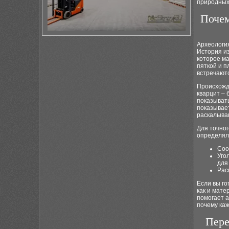
природных
Почем
Археологи
История из
которое ма
пяткой и п
встречаютс
Происхожде
кварцит – 
показыват
показывает
раскалыван
Для точно
определял
Соо
Уго
для
Рас
Если вы г
как и мате
помогает а
почему каж
Пере