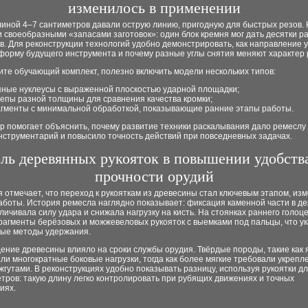
изменилось в применении
иной 4–7 сантиметров давали острую линию, пригодную для быстрых резов.
 своеобразными «запасами заготовок»: один блок кремня мог дать десятки р
. Для реконструкции технологий удобно демонстрировать, как направление 
форму будущего инструмента и почему разные углы снятия меняют характер 
ите обучающий комплект, полезно включить модели нескольких типов:
пные нуклеусы с выраженной плоскостью ударной площадки;
епы разной толщины для сравнения качества кромки;
гменты с минимальной обработкой, показывающие ранние этапы работы.
р помогает объяснить, почему развитие техники раскалывания дало ремеслу
нструментарий и повысило точность действий при повседневных задачах.
ль деревянных рукояток в повышении удобств
прочности орудий
 отмечает, что переход к рукояткам из древесины стал ключевым этапом, и
аботы. История ремесла наглядно показывает: фиксация каменной части в д
личивала силу удара и снижала нагрузку на кисть. На стоянках раннего голоц
рагменты берёзовых и можжевеловых рукояток с выемками под пальцы, что у
ые методы удержания.
ние древесины влияло на сроки службы орудия. Твёрдые породы, такие как 
и многократные боковые нагрузки, тогда как более мягкие требовали укрепл
гутами. В реконструкциях удобно показывать разницу, используя рукоятки д
тров: такую длину легко контролировать при рубящих движениях и точных
иях.