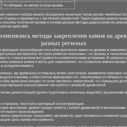
Устойчивая, но менее острая кромка
ия учебного набора можно объединить несколько типов сколов: линейные пл
е отщепы и фрагменты с частичной обработкой. Такая подборка демонстриру
ь способы получения кромки и почему разные методы давали ремеслу широк
рабочих действий.
изменялись методы закрепления камня на древ
разных регионах
 фиксирует разнообразие способов крепления камня на древках в зависимос
 доступных материалов. История ремесла показывает, что формы и технологи
вместе с назначением инструмента и климатическими условиями. В северных
ались кожаные ремни и жгуты для закрепления, что позволяло компенсироват
 в холодном климате.
гионах, где древесина оставалась более эластичной, применяли клиновое с
ещался в выемку, а клин плотно фиксировал его, обеспечивая устойчивость п
и озёр археологи находят остатки смоляных закреплений, что повышало долг
предотвращало расшатывание при работе с влажной древесиной.
ических демонстраций удобно подготовить несколько моделей с различными 
:
н и прорезь: простой и наглядный способ фиксации.
товое крепление: демонстрирует работу с гибкой древесиной и материалами
тительного происхождения.
ляное закрепление: показывает, как ремесло адаптировалось к влажной сред
ышало срок службы инструмента.