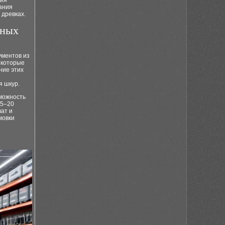
рия
ания
 древках.
пных
ументов из
 которые
ние этих
я шкур.
зможность
15–20
ат и
мовки