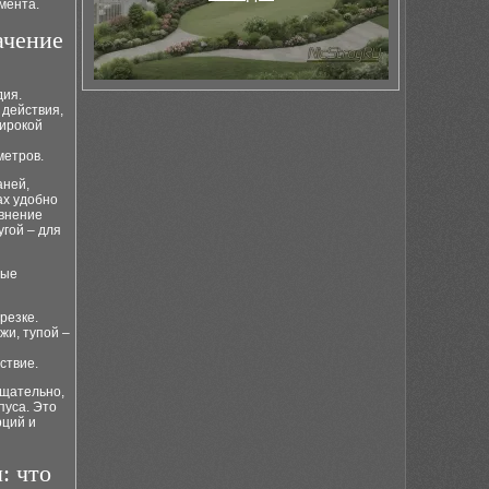
ментa.
ачение
дия.
 действия,
широкой
метров.
аней,
ах удобно
авнение
угой – для
рые
резке.
жи, тупой –
ствие.
тщательно,
пуса. Это
рций и
: что