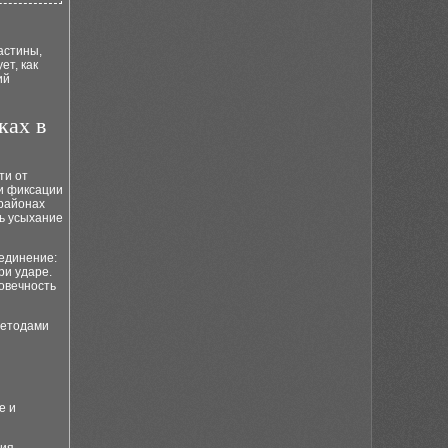
астины,
ет, как
ий
ках в
ти от
и фиксации
 районах
ь усыхание
оединение:
ри ударе.
овечность
методами
е и