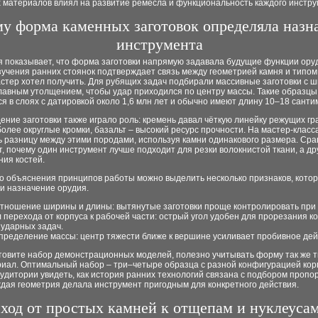
 материалов влиял на развитие ремесла и функциональность каждого инстру
у форма каменных заготовок определяла назн
инструмента
я показывает, что форма заготовки напрямую задавала будущие функции ору
учения ранних стоянок подтверждает связь между геометрией камня и типом
стер хотел получить. Для рубящих задач подбирали массивные заготовки с 
лавным утолщением, чтобы удар приходился по центру массы. Такие образцы
я в слоях с датировкой около 1,6 млн лет и обычно имеют длину 10–18 санти
ние заготовки также играло роль: кремень давал чёткую линейку режущих гр
более округлые кромки, базальт – высокий ресурс прочности. На мастер-класс
ь разницу между этими породами, используя камни одинакового размера. Ср
, почему один инструмент лучше подходит для резки волокнистой ткани, а др
ия костей.
го объяснения принципов работы можно выделить несколько признаков, кото
и назначение орудия.
тношение ширины и длины: вытянутые заготовки проще контролировать при 
л перехода от корпуса к рабочей части: острый угол удобен для прорезания ко
 ударных задач.
пределение массы: центр тяжести ближе к вершине усиливает пробивное дей
отовите набор демонстрационных моделей, полезно учитывать форму так же 
риал. Оптимальный набор – три–четыре образца с разной конфигурацией кор
удитории увидеть, как история ранних технологий связана с подбором пропо
дая геометрия делала инструмент пригодным для конкретного действия.
ход от простых камней к отщепам и нуклеусам