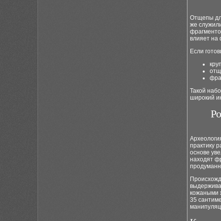
Отщепы дл
же служили
фрагментов
влияет на 
Если готов
кру
отщ
фра
Такой набо
широкий и
Ро
Археология
практику р
основе уве
находят ф
продуманн
Происхожде
выдерживал
кожаными ж
35 сантиме
манипуляц