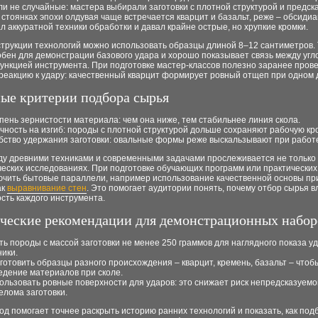
и не случайные: мастера выбирали заготовки с плотной структурой и предс
 стоянках эпохи олдувая чаще встречается кварцит и базальт, реже – обсидиан
л аккуратной техники обработки и давал крайне острые, но хрупкие кромки.
струкции технологий можно использовать образцы длиной 8–12 сантиметров. 
бен для демонстрации базового удара и хорошо показывает связь между угло
ункцией инструмента. При подготовке мастер-классов полезно заранее пров
реакцию к удару: качественный кварцит формирует ровный отщеп при одном 
ые критерии подбора сырья
пень зернистости материала: чем она ниже, тем стабильнее линия скола.
чность на изгиб: породы с плотной структурой дольше сохраняют рабочую кро
бство удержания заготовки: овальные формы реже выскальзывают при работ
ду древними техниками и современными задачами прослеживается не только 
еских исследованиях. При подготовке обучающих программ или практических
ючить бытовые параллели, например использование качественной основы при
ак
выравнивание стен
. Это помогает аудитории понять, почему отбор сырья в
сть каждого инструментa.
ческие рекомендации для демонстрационных набор
ть породы с массой заготовки не менее 250 граммов для наглядного показа у
ники.
готовить образцы разного происхождения – кварцит, кремень, базальт – чтоб
едение материалов при сколе.
ользовать ровные поверхности для ударов: это снижает риск непредсказуемо
елома заготовки.
од помогает точнее раскрыть историю ранних технологий и показать, как под