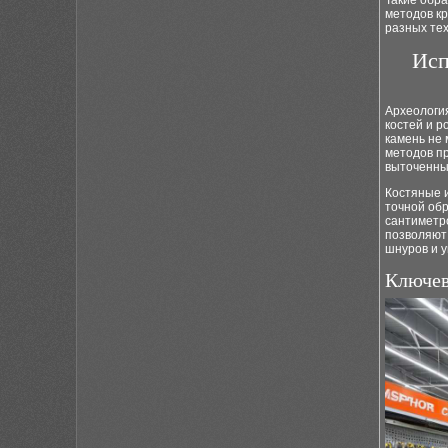
Такие обра
методов к
разных тех
Исп
Археологи
костей и р
камень не 
методов пр
выточенны
Костяные и
точной обр
сантиметр
позволяют
шнуров и 
Ключев