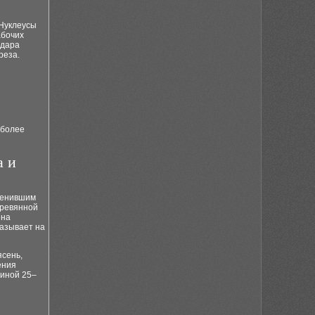
 Нуклеусы
абочих
удара
реза.
 более
а и
зменившим
еревянной
ена
казывает на
ясень,
ения
линой 25–