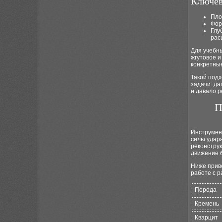
Ключев
Пло
Фор
Глу
рас
Для учебны
жгутовое и
конкретные
Такой подх
задачи: д
и давало 
П
Инструмен
силы удара
реконстру
движение 
Ниже прив
работе с 
Порода
Кремень
Кварцит