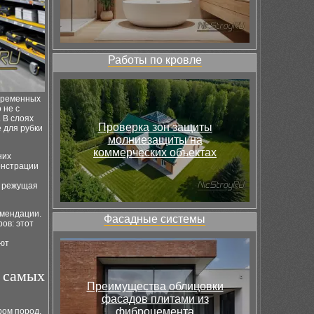
Работы по кровле
временных
 не с
 В слоях
Проверка зон защиты
 для рубки
молниезащиты на
коммерческих объектах
них
онстрации
ь режущая
омендации.
Фасадные системы
ов: этот
ют
я самых
Преимущества облицовки
фасадов плитами из
фиброцемента
ром пород.