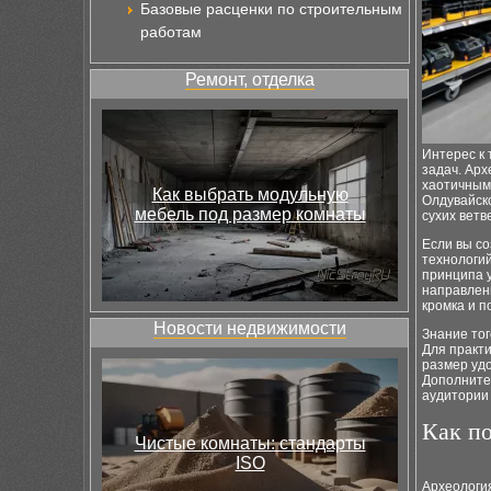
Базовые расценки по строительным
работам
Ремонт, отделка
Интерес к 
задач. Арх
хаотичным
Как выбрать модульную
Олдувайско
мебель под размер комнаты
сухих ветв
Если вы со
технологий
принципа у
направлен
кромка и п
Новости недвижимости
Знание тог
Для практи
размер удо
Дополните
аудитории 
Как п
Чистые комнаты: стандарты
ISO
Археологи