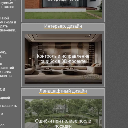
казуемым
, так как
Такой
м скола и
Интерьер, дизайн
ерять
движении.
мку.
Контроль и исправление
е.
ошибок в 3D-проекте
в
 занятий
 таких
лиял на
ов
Ландшафтный дизайн
дарной
ы сравнить
го
Ошибки при поливе после
бор
посадки