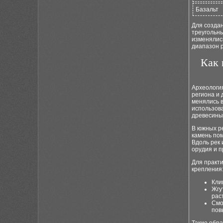
Базальт
Для создан
треугольны
изменялис
диапазон 
Как 
Археология
региона и
менялись 
использов
древесины
В южных ре
камень пом
Вдоль рек 
орудия и 
Для практ
крепления
Кли
Жгу
рас
Смо
пов