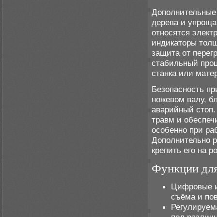
Дополнительные
дерева и упроща
относятся элект
индикаторы толщ
защита от перег
стабильный проц
станка или мате
Безопасность пр
ножевом валу, б
аварийный стоп.
травм и обеспеч
особенно при ра
Дополнительно р
крепить его на р
Функции для
Цифровые и
съёма и по
Регулируем