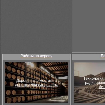
Работы по дереву
Бе
Технология 
Деревянные мостики и
радиацион
дорожки для ландшафта
бет