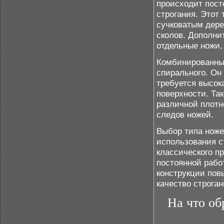
происходит пост
строгания. Этот
сучковатым дере
сколов. Дополни
отдельные ножи,
Комбинированный
спирального. Он
требуется высок
поверхности. Та
различной плотн
следов ножей.
Выбор типа ноже
использования с
классического п
постоянной рабо
конструкции пов
качество строган
На что об