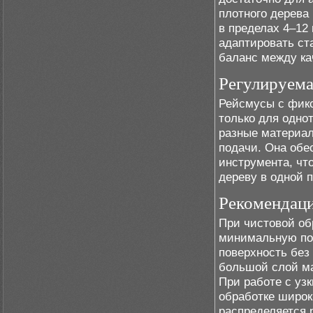
плотного дерева
в пределах 4–12
адаптировать ст
баланс между ка
Регулируема
Рейсмусы с фикс
только для одно
разные материал
подачи. Она обе
инструмента, что
дереву в одной п
Рекомендаци
При чистовой об
минимальную под
поверхность без 
большой слой ма
При работе с уз
обработке широки
распределяется 