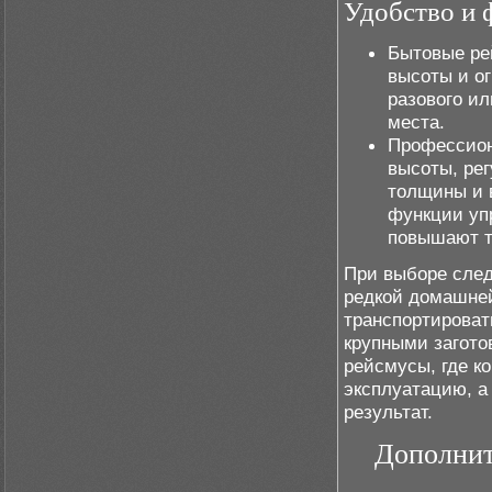
Удобство и 
Бытовые ре
высоты и о
разового ил
места.
Профессион
высоты, ре
толщины и 
функции уп
повышают т
При выборе след
редкой домашней
транспортироват
крупными загот
рейсмусы, где к
эксплуатацию, а
результат.
Дополнит