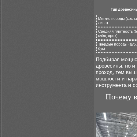
Тип древесин
Мягкие породы (сосна,
липа)
Средняя плотность (б
клён, орех)
Твёрдые породы (дуб,
бук)
Подбирая мощнос
древесины, но и
проход, тем выш
мощности и пара
инструмента и с
Почему в