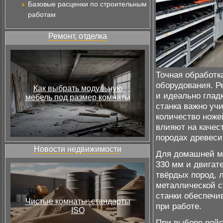
Базовые расценки по строительным
работам
Ремонт, отделка
Точная обработк
оборудования. Р
Как выбрать модульную
и идеально глад
мебель под размер комнаты
станка важно уч
количество ноже
влияют на качес
породах древеси
Новости недвижимости
Для домашней ма
330 мм и двигате
твёрдых пород, 
металлической с
станки обеспеч
Чистые комнаты: стандарты
при работе.
ISO
При выборе рейс