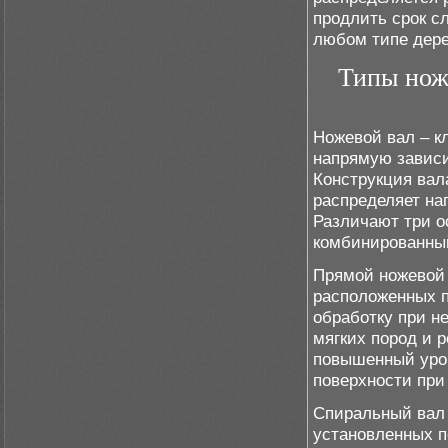
продлить срок с
любом типе дере
Типы ноже
Ножевой вал – кл
напрямую зависи
Конструкция вал
распределяет на
Различают три о
комбинированны
Прямой ножевой 
расположенных п
обработку при н
мягких пород и р
повышенный уров
поверхности при
Спиральный вал 
установленных п