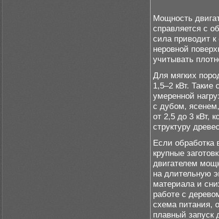
Мощность двигат
справляется с о
сила приводит к
неровной поверх
учитывать плотн
Для мягких пород
1,5–2 кВт. Таки
умеренной нагру
с дубом, ясенем
от 2,5 до 3 кВт,
структуру древе
Если обработка 
крупные заготов
двигателем мощн
на длительную э
материала и сни
работе с дерево
схема питания,
плавный запуск 