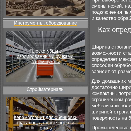
смены ножей, на
подключения пыл
и качество обра
Инструменты, оборудование
Как опре
Ширина строгани
Плоскогубцы с
возможности ста
изолированными ручками:
определяет макс
зачем нужны
способен обрабо
зависит от разм
Для домашних ма
достаточно шири
Стройматериалы
компактны, потр
ограниченном ра
мебели или обли
шириной строган
Керамогранит для облицовки
поверхность на 
фасадов: долговечность и
Промышленные м
стиль