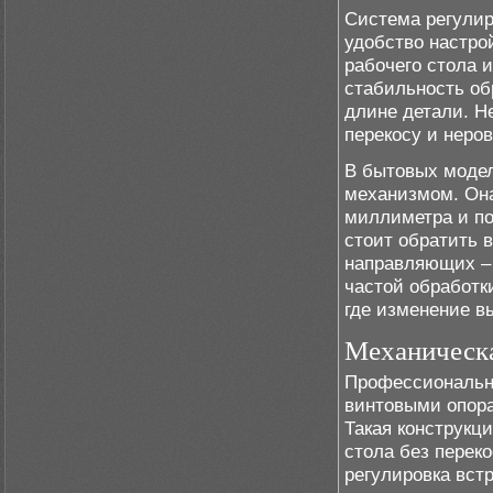
Система регулир
удобство настро
рабочего стола 
стабильность об
длине детали. Н
перекосу и неро
В бытовых модел
механизмом. Она
миллиметра и по
стоит обратить 
направляющих – 
частой обработк
где изменение в
Механическа
Профессиональн
винтовыми опор
Такая конструкц
стола без перек
регулировка вст